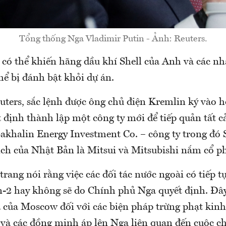
Tổng thống Nga Vladimir Putin - Ảnh: Reuters.
 có thể khiến hãng dầu khí Shell của Anh và các nh
hể bị đánh bật khỏi dự án.
euters, sắc lệnh được ông chủ điện Kremlin ký vào
 định thành lập một công ty mới để tiếp quản tất c
akhalin Energy Investment Co. – công ty trong đó S
dịch của Nhật Bản là Mitsui và Mitsubishi nắm cổ 
 trang nói rằng việc các đối tác nước ngoài có tiếp tụ
n-2 hay không sẽ do Chính phủ Nga quyết định. Đâ
ả của Moscow đối với các biện pháp trừng phạt kinh
và các đồng minh áp lên Nga liên quan đến cuộc ch