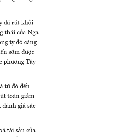
.
 đã rút khỏi
ng thái của Nga
ông ty đó càng
iến sớm được
ác phương Tây
và từ đó đến
út toán giảm
h đánh giá sắc
oá tài sản của