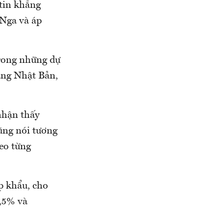
tin khẳng
 Nga và áp
trong những dự
ang Nhật Bản,
nhận thấy
ũng nói tương
heo từng
p khẩu, cho
2,5% và