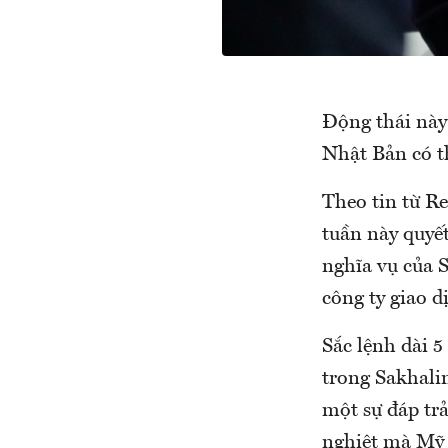
Động thái này
Nhật Bản có t
Theo tin từ R
tuần này quyết
nghĩa vụ của S
công ty giao 
Sắc lệnh dài 5
trong Sakhali
một sự đáp tr
nghiệt mà Mỹ 