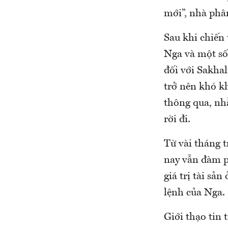
mới”, nhà phâ
Sau khi chiến
Nga và một số 
đối với Sakha
trở nên khó k
thông qua, nh
rời đi.
Từ vài tháng t
nay vẫn đàm p
giá trị tài sả
lệnh của Nga.
Giới thạo tin 