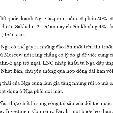
 đốt quốc doanh Nga Gazprom nắm cổ phần 50% c
g dự án Sakhalin-2. Dự án này chiếm khoảng 4% sả
) toàn cầu.
 Nga có thể gây ra những đảo lộn mới trên thị trư
dù Moscow nói rằng chẳng có lý do gì để việc cung c
lin-2 gặp trở ngại. LNG nhập khẩu từ Nga đáp ứn
Nhật Bản, chủ yếu thông qua hợp đồng dài hạn với
 thái của Nga cũng làm gia tăng những rủi ro mà c
ạt động ở Nga phải đối mặt.
Nga thực chất là sung công tài sản của đối tác nước
gy Investment Company. Đây là một bước leo than