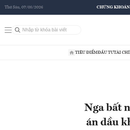
Thứ Sáu, 07/08/2026
CHỨNG KHOÁN
TIÊU ĐIỂM
ĐẦU TƯ
TÀI CH
Nga bất n
án dầu kh