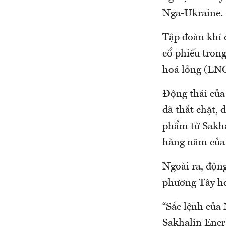
Nga-Ukraine.
Tập đoàn khí
cổ phiếu tron
hoá lỏng (LNG
Động thái của
đã thắt chặt, 
phẩm từ Sakha
hàng năm của 
Ngoài ra, động
phương Tây ho
“Sắc lệnh của 
Sakhalin Ener