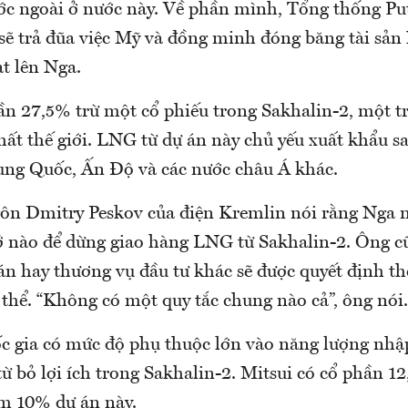
ớc ngoài ở nước này. Về phần mình, Tổng thống Pu
ẽ trả đũa việc Mỹ và đồng minh đóng băng tài sản
t lên Nga.
hần 27,5% trừ một cổ phiếu trong Sakhalin-2, một 
ất thế giới. LNG từ dự án này chủ yếu xuất khẩu s
ng Quốc, Ấn Độ và các nước châu Á khác.
ôn Dmitry Peskov của điện Kremlin nói rằng Nga 
ở nào để dừng giao hàng LNG từ Sakhalin-2. Ông c
 án hay thương vụ đầu tư khác sẽ được quyết định t
thể. “Không có một quy tắc chung nào cả”, ông nói.
c gia có mức độ phụ thuộc lớn vào năng lượng nhậ
từ bỏ lợi ích trong Sakhalin-2. Mitsui có cổ phần 1
m 10% dự án này.