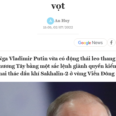
vọt
An Huy
A
15:05, 02/07/2022
ga Vladimir Putin vừa có động thái leo thang
phương Tây bằng một sắc lệnh giành quyền kiể
hai thác dầu khí Sakhalin-2 ở vùng Viễn Đông 