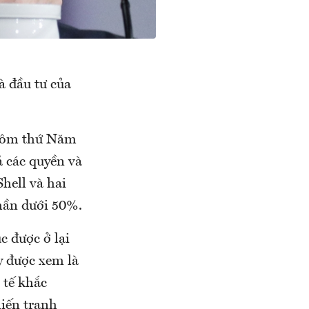
à đầu tư của
 hôm thứ Năm
ả các quyền và
hell và hai
phần dưới 50%.
c được ở lại
y được xem là
 tế khắc
iến tranh