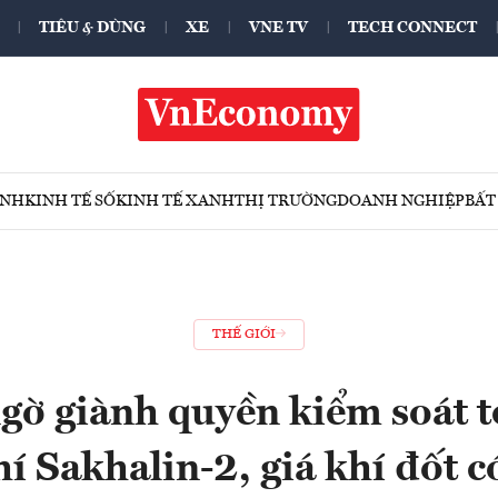
TIÊU & DÙNG
XE
VNE TV
TECH CONNECT
ÍNH
KINH TẾ SỐ
KINH TẾ XANH
THỊ TRƯỜNG
DOANH NGHIỆP
BẤT
THẾ GIỚI
gờ giành quyền kiểm soát 
í Sakhalin-2, giá khí đốt c