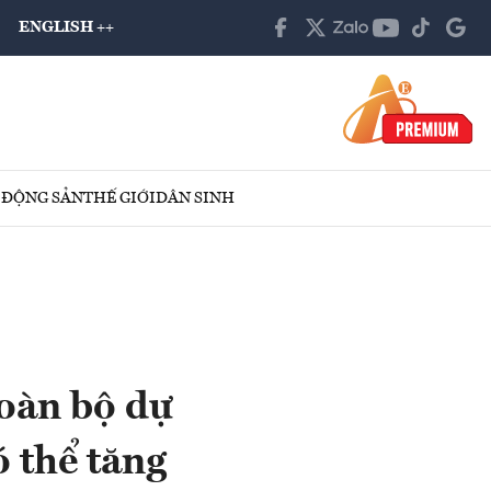
ENGLISH ++
 ĐỘNG SẢN
THẾ GIỚI
DÂN SINH
toàn bộ dự
ó thể tăng