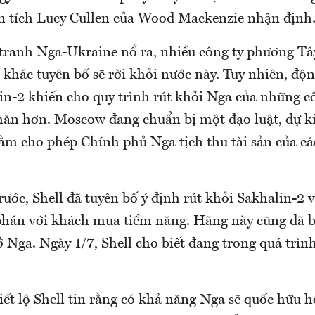
n tích Lucy Cullen của Wood Mackenzie nhận định
 tranh Nga-Ukraine nổ ra, nhiều công ty phương Tây
khác tuyên bố sẽ rời khỏi nước này. Tuy nhiên, độ
lin-2 khiến cho quy trình rút khỏi Nga của những c
hăn hơn. Moscow đang chuẩn bị một đạo luật, dự k
ằm cho phép Chính phủ Nga tịch thu tài sản của c
rước, Shell đã tuyên bố ý định rút khỏi Sakhalin-2 
hán với khách mua tiềm năng. Hãng này cũng đã b
n ở Nga. Ngày 1/7, Shell cho biết đang trong quá trìn
tiết lộ Shell tin rằng có khả năng Nga sẽ quốc hữu h