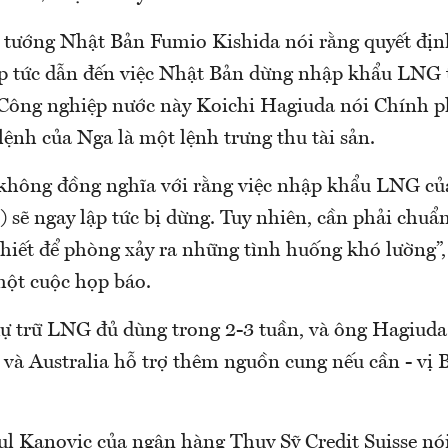
tướng Nhật Bản Fumio Kishida nói rằng quyết địn
p tức dẫn đến việc Nhật Bản dừng nhập khẩu LNG t
Công nghiệp nước này Koichi Hagiuda nói Chính 
lệnh của Nga là một lệnh trưng thu tài sản.
 không đồng nghĩa với rằng việc nhập khẩu LNG c
) sẽ ngay lập tức bị dừng. Tuy nhiên, cần phải chuẩn
thiết để phòng xảy ra những tình huống khó lường”
một cuộc họp báo.
ự trữ LNG đủ dùng trong 2-3 tuần, và ông Hagiuda
 và Australia hỗ trợ thêm nguồn cung nếu cần - vị 
ul Kanovic của ngân hàng Thuỵ Sỹ Credit Suisse nó