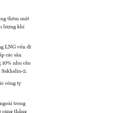
ộng thêm một
n lượng khí
ờng LNG vốn dĩ
ấp các sản
g 10% nhu cầu
 Sakhalin-2.
ác công ty
 ngoài trong
g căng thẳng