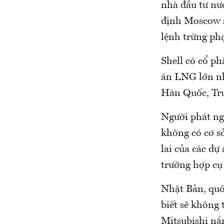
nhà đầu tư nư
định Moscow s
lệnh trừng phạ
Shell có cổ p
án LNG lớn nh
Hàn Quốc, Tru
Người phát ng
không có cơ s
lai của các dự
trường hợp cụ 
Nhật Bản, quố
biết sẽ không 
Mitsubishi nắ