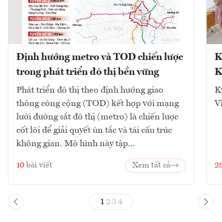
Định hướng metro và TOD chiến lược
K
trong phát triển đô thị bền vững
K
Phát triển đô thị theo định hướng giao
K
thông công cộng (TOD) kết hợp với mạng
V
lưới đường sắt đô thị (metro) là chiến lược
cốt lõi để giải quyết ùn tắc và tái cấu trúc
không gian. Mô hình này tập...
10
bài viết
Xem tất cả
2
1
2
3
4