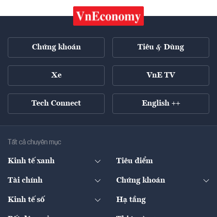
Chứng khoán
Tiêu & Dùng
Xe
VnE TV
Tech Connect
English ++
Tất cả chuyên mục
Kinh tế xanh
Tiêu điểm
Chuyển động xanh
Tài chính
Chứng khoán
Pháp lý
Ngân hàng
Doanh nghiệp niêm yết
Kinh tế số
Hạ tầng
Thương hiệu xanh
Thị trường vốn
Thị trường
Sản phẩm - Thị trường