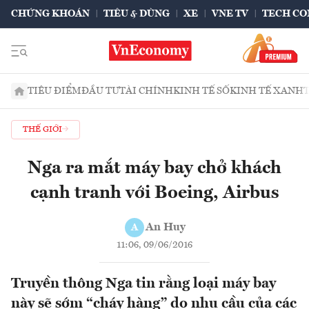
CHỨNG KHOÁN
TIÊU & DÙNG
XE
VNE TV
TECH CO
TIÊU ĐIỂM
ĐẦU TƯ
TÀI CHÍNH
KINH TẾ SỐ
KINH TẾ XANH
THẾ GIỚI
Nga ra mắt máy bay chở khách
cạnh tranh với Boeing, Airbus
An Huy
A
11:06, 09/06/2016
Truyền thông Nga tin rằng loại máy bay
này sẽ sớm “cháy hàng” do nhu cầu của các