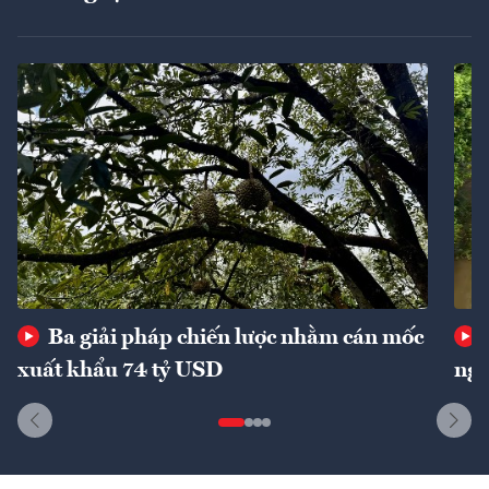
Ba giải pháp chiến lược nhằm cán mốc
xuất khẩu 74 tỷ USD
ngu