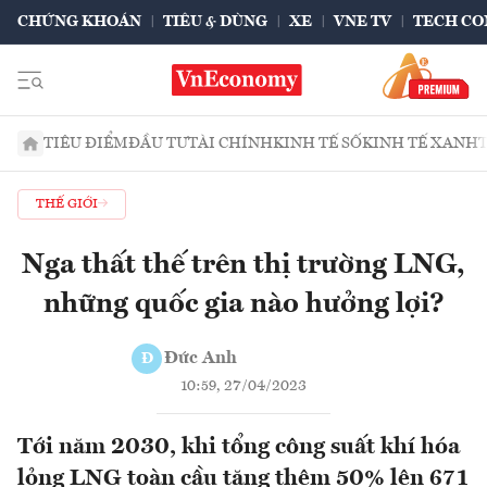
CHỨNG KHOÁN
TIÊU & DÙNG
XE
VNE TV
TECH CO
TIÊU ĐIỂM
ĐẦU TƯ
TÀI CHÍNH
KINH TẾ SỐ
KINH TẾ XANH
THẾ GIỚI
Nga thất thế trên thị trường LNG,
những quốc gia nào hưởng lợi?
Đức Anh
Đ
10:59, 27/04/2023
Tới năm 2030, khi tổng công suất khí hóa
lỏng LNG toàn cầu tăng thêm 50% lên 671