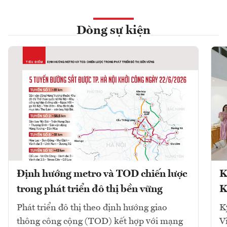
Dòng sự kiện
Định hướng metro và TOD chiến lược
K
trong phát triển đô thị bền vững
K
Phát triển đô thị theo định hướng giao
K
thông công cộng (TOD) kết hợp với mạng
V