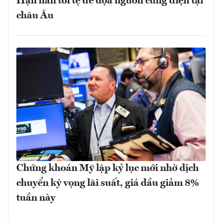
Hạn hán tồi tệ đe dọa nguồn cung điện tại
châu Âu
Chứng khoán Mỹ lập kỷ lục mới nhờ dịch
chuyển kỳ vọng lãi suất, giá dầu giảm 8%
tuần này