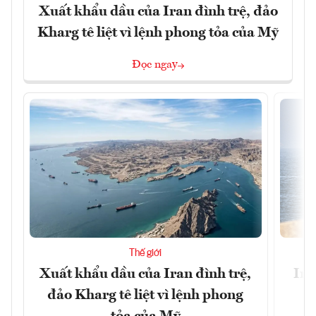
Xuất khẩu dầu của Iran đình trệ, đảo
Kharg tê liệt vì lệnh phong tỏa của Mỹ
Đọc ngay
Thế giới
Xuất khẩu dầu của Iran đình trệ,
Ira
đảo Kharg tê liệt vì lệnh phong