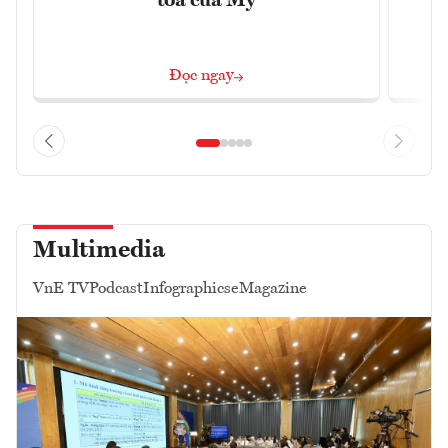
tỏa của Mỹ
Đọc ngay
Multimedia
VnE TV
Podcast
Infographics
eMagazine