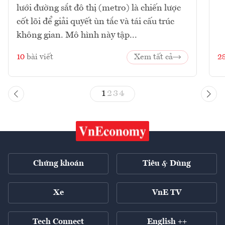
lưới đường sắt đô thị (metro) là chiến lược
cốt lõi để giải quyết ùn tắc và tái cấu trúc
không gian. Mô hình này tập...
10
bài viết
Xem tất cả
2
1
2
3
4
Chứng khoán
Tiêu & Dùng
Xe
VnE TV
Tech Connect
English ++