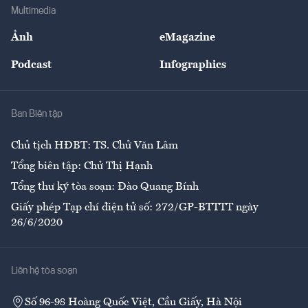
Địa phương
Thị trường
Bảo hiểm
Multimedia
Sự kiện
Nhân lực
Ảnh
eMagazine
Đẹp +
An sinh
Podcast
Infographics
Giải trí
Y tế
Nhà
Ban Biên tập
Ẩm thực
Chủ tịch HĐBT: TS. Chử Văn Lâm
Tổng biên tập: Chử Thị Hạnh
Tổng thư ký tòa soạn: Đào Quang Bính
Giấy phép Tạp chí điện tử số: 272/GP-BTTTT ngày
26/6/2020
Liên hệ tòa soạn
Số 96-98 Hoàng Quốc Việt, Cầu Giấy, Hà Nội