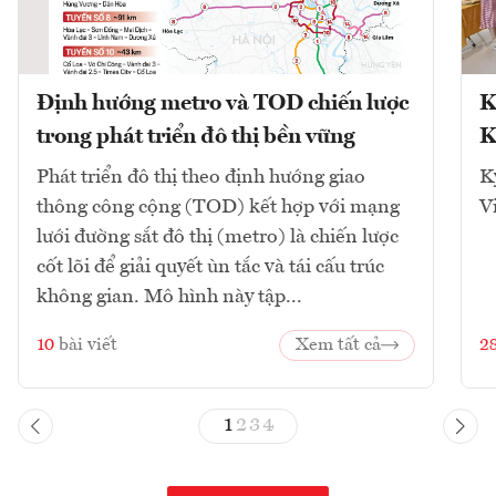
Định hướng metro và TOD chiến lược
K
trong phát triển đô thị bền vững
K
Phát triển đô thị theo định hướng giao
K
thông công cộng (TOD) kết hợp với mạng
V
lưới đường sắt đô thị (metro) là chiến lược
cốt lõi để giải quyết ùn tắc và tái cấu trúc
không gian. Mô hình này tập...
10
bài viết
Xem tất cả
2
1
2
3
4