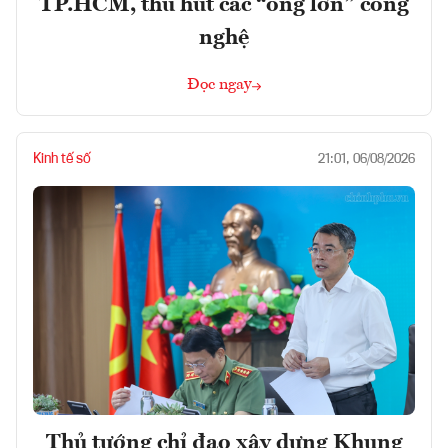
TP.HCM, thu hút các “ông lớn” công
nghệ
Đọc ngay
Kinh tế số
21:01, 06/08/2026
Thủ tướng chỉ đạo xây dựng Khung