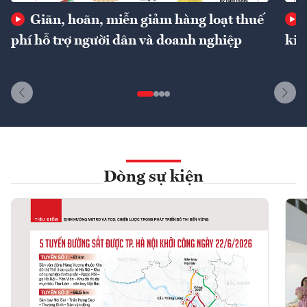
Giãn, hoãn, miễn giảm hàng loạt thuế
phí hỗ trợ người dân và doanh nghiệp
kin
Dòng sự kiện