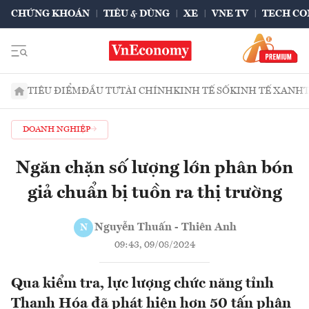
CHỨNG KHOÁN
TIÊU & DÙNG
XE
VNE TV
TECH CO
TIÊU ĐIỂM
ĐẦU TƯ
TÀI CHÍNH
KINH TẾ SỐ
KINH TẾ XANH
DOANH NGHIỆP
Ngăn chặn số lượng lớn phân bón
giả chuẩn bị tuồn ra thị trường
Nguyễn Thuấn - Thiên Anh
N
09:43, 09/08/2024
Qua kiểm tra, lực lượng chức năng tỉnh
Thanh Hóa đã phát hiện hơn 50 tấn phân