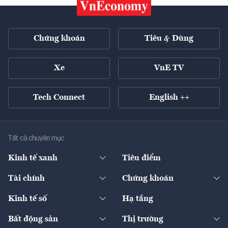
Chứng khoán
Tiêu & Dùng
Xe
VnE TV
Tech Connect
English ++
Tất cả chuyên mục
Kinh tế xanh
Tiêu điểm
Chuyển động xanh
Tài chính
Chứng khoán
Pháp lý
Ngân hàng
Doanh nghiệp niêm yết
Kinh tế số
Hạ tầng
Thương hiệu xanh
Thị trường vốn
Thị trường
Sản phẩm - Thị trường
Bất động sản
Thị trường
Diễn đàn
Thuế
Đầu tư