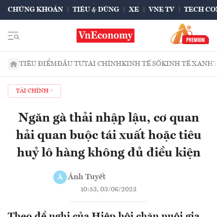
CHỨNG KHOÁN
TIÊU & DÙNG
XE
VNE TV
TECH CO
TIÊU ĐIỂM
ĐẦU TƯ
TÀI CHÍNH
KINH TẾ SỐ
KINH TẾ XANH
TÀI CHÍNH
Ngăn gà thải nhập lậu, cơ quan
hải quan buộc tái xuất hoặc tiêu
huỷ lô hàng không đủ điều kiện
Ánh Tuyết
Á
10:53, 03/06/2023
Theo đề nghị của Hiệp hội chăn nuôi gia