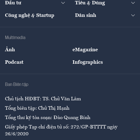
Đầu tư
Tiêu & Dùng
Quản trị số
Cafe BĐS
Thị trường
Kinh doanh
Kết nối
Tạp chí kinh tế Việt Nam
eMagazine
Nhà đầu tư
Du lịch
Công nghệ & Startup
Dân sinh
Tư vấn
Nông sản
Doanh nhân
Tư vấn Tiêu & Dùng
Infographics
Hạ tầng
Sức khỏe
Khung pháp lý
Doanh nghiệp
Địa phương
Thị trường
Bảo hiểm
Multimedia
Sự kiện
Nhân lực
Ảnh
eMagazine
Đẹp +
An sinh
Podcast
Infographics
Giải trí
Y tế
Nhà
Ban Biên tập
Ẩm thực
Chủ tịch HĐBT: TS. Chử Văn Lâm
Tổng biên tập: Chử Thị Hạnh
Tổng thư ký tòa soạn: Đào Quang Bính
Giấy phép Tạp chí điện tử số: 272/GP-BTTTT ngày
26/6/2020