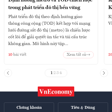
Định hướng metro và TOD chiến lược
K
trong phát triển đô thị bền vững
K
Phát triển đô thị theo định hướng giao
K
thông công cộng (TOD) kết hợp với mạng
V
lưới đường sắt đô thị (metro) là chiến lược
cốt lõi để giải quyết ùn tắc và tái cấu trúc
không gian. Mô hình này tập...
10
bài viết
Xem tất cả
2
1
2
3
4
Chứng khoán
Tiêu & Dùng