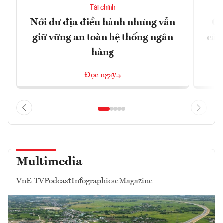
Tài chính
Nới dư địa điều hành nhưng vẫn
Ch
giữ vững an toàn hệ thống ngân
cấu
hàng
Đọc ngay
Multimedia
VnE TV
Podcast
Infographics
eMagazine