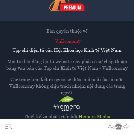
Bản quyền thuộc về
VnEconomy
Tạp chí điện tử của Hội Khoa học Kinh tế Việt Nam
Mọi tin bài đăng lại từ website này phải có sự chấp thuận
bằng văn bản của
Tạp chí Kinh tế Việt Nam - VnEconomy
Các trang liên kết ra ngoài sẽ được mở ra ở cửa sổ mới.
VnEconomy không chịu trách nhiệm nội dung các trang
ngoài.
Thiết kế và phát triển bởi
Hemera Media
Dựa trên nền tảng
Hemera AI CMS