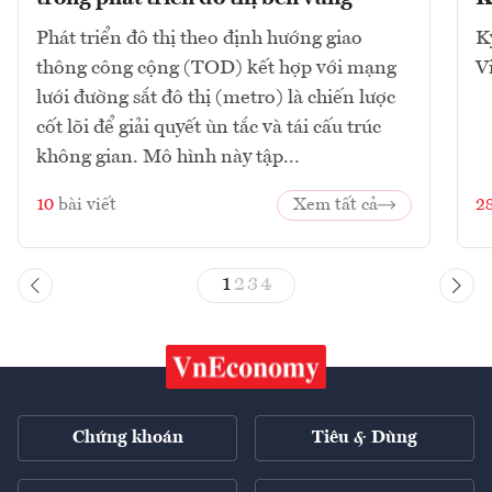
Phát triển đô thị theo định hướng giao
K
thông công cộng (TOD) kết hợp với mạng
V
lưới đường sắt đô thị (metro) là chiến lược
cốt lõi để giải quyết ùn tắc và tái cấu trúc
không gian. Mô hình này tập...
10
bài viết
Xem tất cả
2
1
2
3
4
Chứng khoán
Tiêu & Dùng