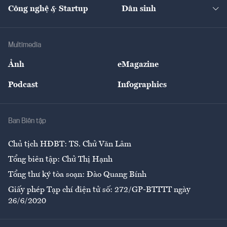
Nhà đầu tư
Du lịch
Công nghệ & Startup
Dân sinh
Tư vấn
Nông sản
Doanh nhân
Tư vấn Tiêu & Dùng
Infographics
Hạ tầng
Sức khỏe
Khung pháp lý
Doanh nghiệp
Địa phương
Thị trường
Bảo hiểm
Multimedia
Sự kiện
Nhân lực
Ảnh
eMagazine
Đẹp +
An sinh
Podcast
Infographics
Giải trí
Y tế
Nhà
Ban Biên tập
Ẩm thực
Chủ tịch HĐBT: TS. Chử Văn Lâm
Tổng biên tập: Chử Thị Hạnh
Tổng thư ký tòa soạn: Đào Quang Bính
Giấy phép Tạp chí điện tử số: 272/GP-BTTTT ngày
26/6/2020