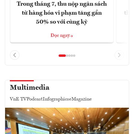
Trong tháng 7, thu nộp ngân sách
G
từ hàng hóa vi phạm tăng gần
thá
50% so với cùng kỳ
Đọc ngay
Multimedia
VnE TV
Podcast
Infographics
eMagazine