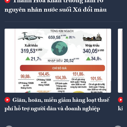
Thanh Hóa khẩn trương làm rõ
nguyên nhân nước suối Xú đổi màu
Giãn, hoãn, miễn giảm hàng loạt thuế
phí hỗ trợ người dân và doanh nghiệp
kin