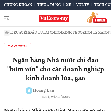
CHỨNG KHOÁN
TIÊU & DÙNG
XE
VNE TV
TECH CO
TIÊU ĐIỂM
ĐẦU TƯ
TÀI CHÍNH
KINH TẾ SỐ
KINH TẾ XANH
TÀI CHÍNH
Ngân hàng Nhà nước chỉ đạo
"bơm vốn" cho các doanh nghiệp
kinh doanh lúa, gạo
Hoàng Lan
H
16:14, 24/03/2023
Ngân hàng Nhà nước Việt Nam vừa có văn