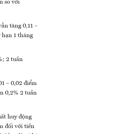
n so với
ẫn tăng 0,11 –
ỳ hạn 1 tháng
%; 2 tuần
01 – 0,02 điểm
ần 0,2% 2 tuần
suất huy động
 đối với tiền