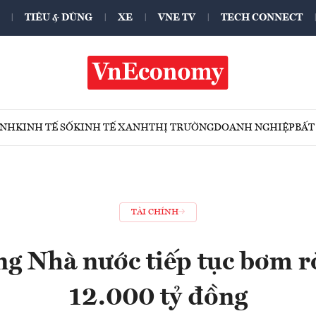
TIÊU & DÙNG
XE
VNE TV
TECH CONNECT
ÍNH
KINH TẾ SỐ
KINH TẾ XANH
THỊ TRƯỜNG
DOANH NGHIỆP
BẤT
TÀI CHÍNH
g Nhà nước tiếp tục bơm 
12.000 tỷ đồng