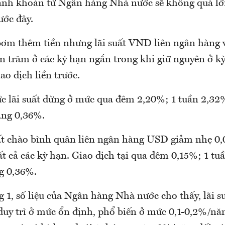
hanh khoản từ Ngân hàng Nhà nước sẽ không quá lớ
ớc đây.
ơm thêm tiền nhưng lãi suất VND liên ngân hàng v
n trăm ở các kỳ hạn ngắn trong khi giữ nguyên ở k
ao dịch liền trước.
ức lãi suất dừng ở mức qua đêm 2,20%; 1 tuần 2,32
áng 0,36%.
suất chào bình quân liên ngân hàng USD giảm nhẹ 0,
t cả các kỳ hạn. Giao dịch tại qua đêm 0,15%; 1 tu
g 0,36%.
g 1, số liệu của Ngân hàng Nhà nước cho thấy, lãi 
duy trì ở mức ổn định, phổ biến ở mức 0,1-0,2%/năm