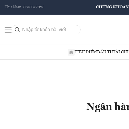
Thứ Năm, 06/08/2026
CHỨNG KHOÁN
TIÊU ĐIỂM
ĐẦU TƯ
TÀI CH
Ngân hàn