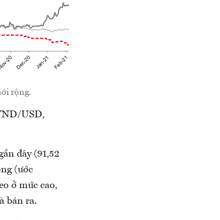
nới rộng.
5 VND/USD,
gần đây (91,52
ộng (ước
neo ở mức cao,
à bán ra.