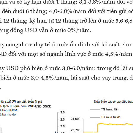
ạn và có kỳ hạn dưới 1 tháng; 3,1-3,8%/năm đối với
 đến dưới 6 tháng; 4,0-6,0%/năm đối với tiền gửi c
i 12 tháng; kỳ hạn từ 12 tháng trở lên ở mức 5,6-6
i bằng đồng USD vẫn ở mức 0%/năm.
ay cũng được duy trì ở mức ổn định với lãi suất ch
ND đối với một số ngành lĩnh vực ở mức 4,5%/năm
vay USD phổ biến ở mức 3,0-6,0/năm; trong đó lãi s
biến ở mức 3,0-4,5%/năm, lãi suất cho vay trung, 
.