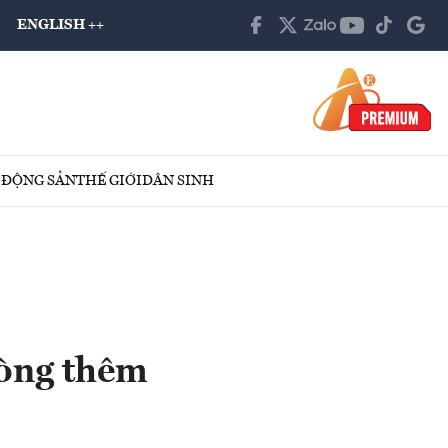
ENGLISH ++
 ĐỘNG SẢN
THẾ GIỚI
DÂN SINH
ròng thêm