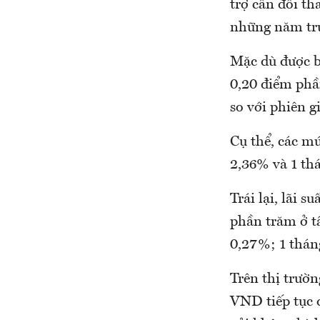
trợ cân đối t
những năm trư
Mặc dù được b
0,20 điểm phầ
so với phiên gi
Cụ thể, các m
2,36% và 1 th
Trái lại, lãi 
phần trăm ở tấ
0,27%; 1 thán
Trên thị trườn
VND tiếp tục 