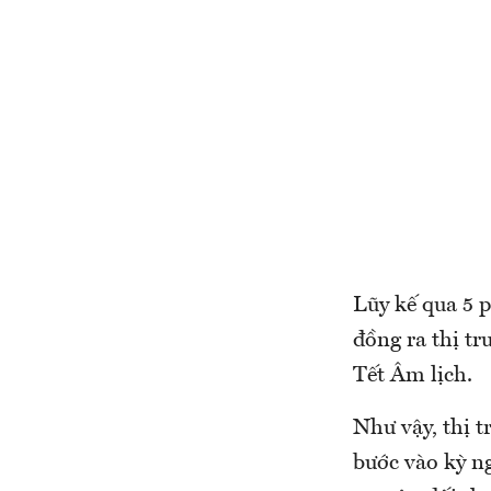
Lũy kế qua 5 
đồng ra thị t
Tết Âm lịch.
Như vậy, thị t
bước vào kỳ n