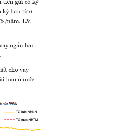
 tiền gửi có kỳ
ó kỳ hạn từ 6
,8%/năm. Lãi
o vay ngắn hạn
.
uất cho vay
dài hạn ở mức