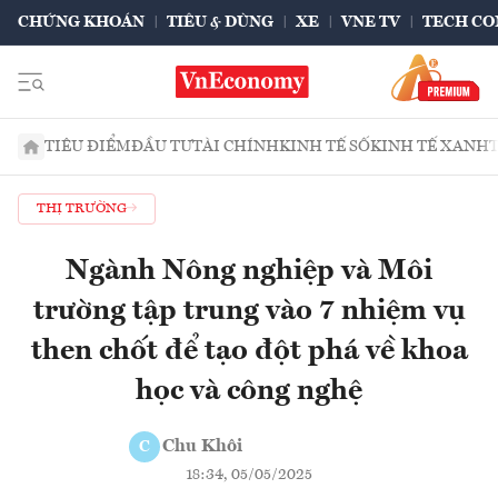
CHỨNG KHOÁN
TIÊU & DÙNG
XE
VNE TV
TECH CO
TIÊU ĐIỂM
ĐẦU TƯ
TÀI CHÍNH
KINH TẾ SỐ
KINH TẾ XANH
THỊ TRƯỜNG
Ngành Nông nghiệp và Môi
trường tập trung vào 7 nhiệm vụ
then chốt để tạo đột phá về khoa
học và công nghệ
Chu Khôi
C
18:34, 05/05/2025