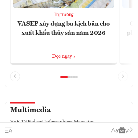
Thị trường
VASEP xây dựng ba kịch bản cho
Ca
xuất khẩu thủy sản năm 2026
phá 
đ
Đọc ngay
Multimedia
VnE TV
Podcast
Infographics
eMagazine