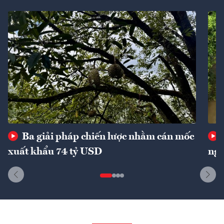
Ba giải pháp chiến lược nhằm cán mốc
xuất khẩu 74 tỷ USD
ngu