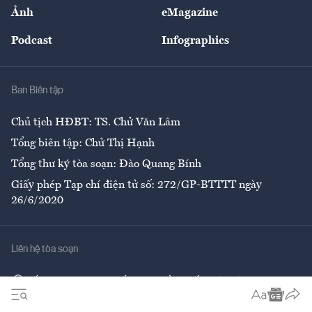
Nhân lực
Ảnh
eMagazine
Đẹp +
An sinh
Podcast
Infographics
Giải trí
Y tế
Nhà
Ban Biên tập
Ẩm thực
Chủ tịch HĐBT: TS. Chử Văn Lâm
Tổng biên tập: Chử Thị Hạnh
Tổng thư ký tòa soạn: Đào Quang Bính
Giấy phép Tạp chí điện tử số: 272/GP-BTTTT ngày
26/6/2020
Liên hệ tòa soạn
Số 96-98 Hoàng Quốc Việt, Cầu Giấy, Hà Nội
02437552050