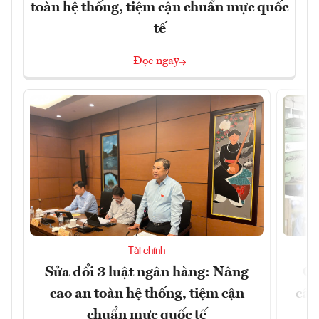
toàn hệ thống, tiệm cận chuẩn mực quốc
tế
Đọc ngay
Tài chính
Sửa đổi 3 luật ngân hàng: Nâng
Ch
cao an toàn hệ thống, tiệm cận
cấu
chuẩn mực quốc tế