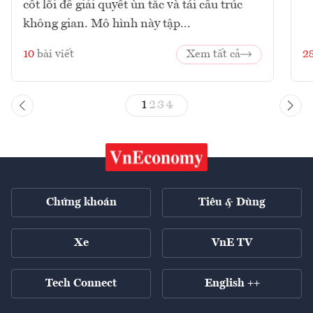
cốt lõi để giải quyết ùn tắc và tái cấu trúc
không gian. Mô hình này tập...
10
bài viết
Xem tất cả
2
1
2
3
4
Chứng khoán
Tiêu & Dùng
Xe
VnE TV
Tech Connect
English ++