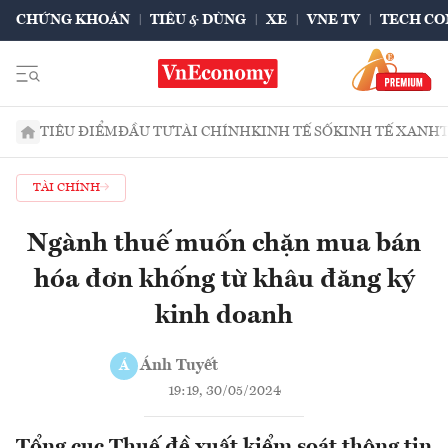
CHỨNG KHOÁN
TIÊU & DÙNG
XE
VNE TV
TECH CO
TIÊU ĐIỂM
ĐẦU TƯ
TÀI CHÍNH
KINH TẾ SỐ
KINH TẾ XANH
TÀI CHÍNH
Ngành thuế muốn chặn mua bán
hóa đơn khống từ khâu đăng ký
kinh doanh
Ánh Tuyết
Á
19:19, 30/05/2024
Tổng cục Thuế đề xuất kiểm soát thông tin