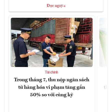
Đọc ngay
Tài chính
Trong tháng 7, thu nộp ngân sách
G
từ hàng hóa vi phạm tăng gần
thá
50% so với cùng kỳ