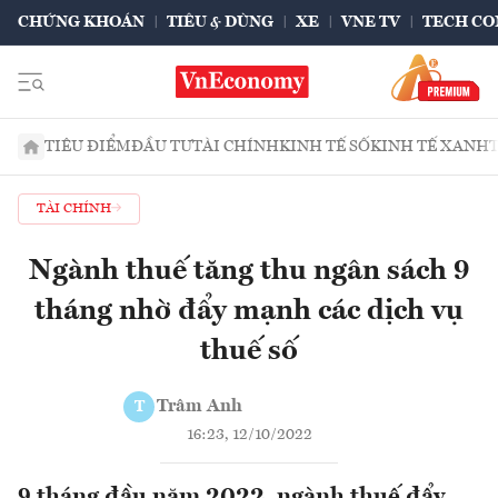
CHỨNG KHOÁN
TIÊU & DÙNG
XE
VNE TV
TECH CO
TIÊU ĐIỂM
ĐẦU TƯ
TÀI CHÍNH
KINH TẾ SỐ
KINH TẾ XANH
TÀI CHÍNH
Ngành thuế tăng thu ngân sách 9
tháng nhờ đẩy mạnh các dịch vụ
thuế số
Trâm Anh
T
16:23, 12/10/2022
9 tháng đầu năm 2022, ngành thuế đẩy