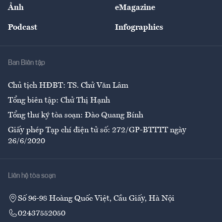
Nhân lực
Ảnh
eMagazine
Đẹp +
An sinh
Podcast
Infographics
Giải trí
Y tế
Nhà
Ban Biên tập
Ẩm thực
Chủ tịch HĐBT: TS. Chử Văn Lâm
Tổng biên tập: Chử Thị Hạnh
Tổng thư ký tòa soạn: Đào Quang Bính
Giấy phép Tạp chí điện tử số: 272/GP-BTTTT ngày
26/6/2020
Liên hệ tòa soạn
Số 96-98 Hoàng Quốc Việt, Cầu Giấy, Hà Nội
02437552050