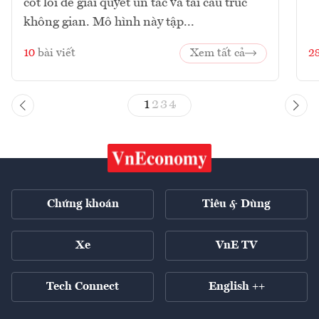
cốt lõi để giải quyết ùn tắc và tái cấu trúc
không gian. Mô hình này tập...
10
bài viết
Xem tất cả
2
1
2
3
4
Chứng khoán
Tiêu & Dùng
Xe
VnE TV
Tech Connect
English ++