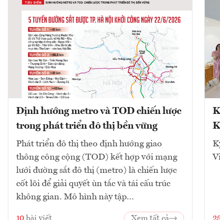
Định hướng metro và TOD chiến lược
K
trong phát triển đô thị bền vững
K
Phát triển đô thị theo định hướng giao
K
thông công cộng (TOD) kết hợp với mạng
V
lưới đường sắt đô thị (metro) là chiến lược
cốt lõi để giải quyết ùn tắc và tái cấu trúc
không gian. Mô hình này tập...
10
bài viết
Xem tất cả
2