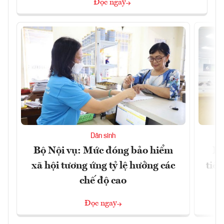
Đọc ngay
Dân sinh
Bộ Nội vụ: Mức đóng bảo hiểm
Bộ
xã hội tương ứng tỷ lệ hưởng các
tiề
chế độ cao
Đọc ngay