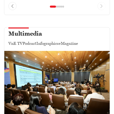
Multimedia
VnE TV
Podcast
Infographics
eMagazine