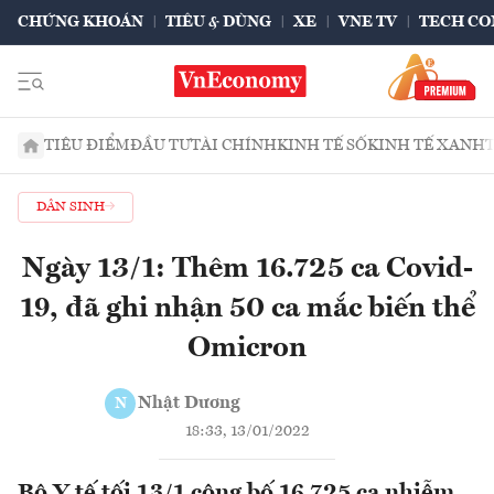
CHỨNG KHOÁN
TIÊU & DÙNG
XE
VNE TV
TECH CO
TIÊU ĐIỂM
ĐẦU TƯ
TÀI CHÍNH
KINH TẾ SỐ
KINH TẾ XANH
DÂN SINH
Ngày 13/1: Thêm 16.725 ca Covid-
19, đã ghi nhận 50 ca mắc biến thể
Omicron
Nhật Dương
N
18:33, 13/01/2022
Bộ Y tế tối 13/1 công bố 16.725 ca nhiễm