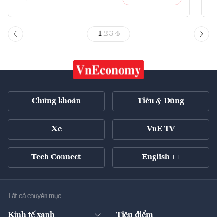
1
2
3
4
Chứng khoán
Tiêu & Dùng
Xe
VnE TV
Tech Connect
English ++
Tất cả chuyên mục
Kinh tế xanh
Tiêu điểm