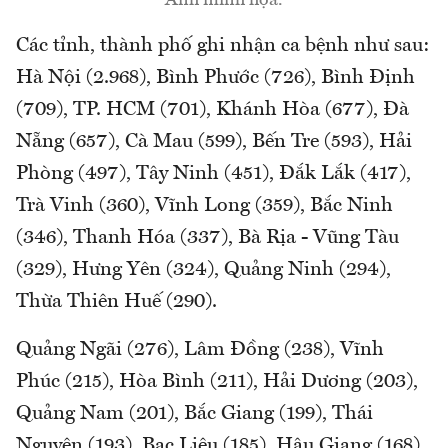
Ảnh minh họa.
Các tỉnh, thành phố ghi nhận ca bệnh như sau:
Hà Nội (2.968), Bình Phước (726), Bình Định
(709), TP. HCM (701), Khánh Hòa (677), Đà
Nẵng (657), Cà Mau (599), Bến Tre (593), Hải
Phòng (497), Tây Ninh (451), Đắk Lắk (417),
Trà Vinh (360), Vĩnh Long (359), Bắc Ninh
(346), Thanh Hóa (337), Bà Rịa - Vũng Tàu
(329), Hưng Yên (324), Quảng Ninh (294),
Thừa Thiên Huế (290).
Quảng Ngãi (276), Lâm Đồng (238), Vĩnh
Phúc (215), Hòa Bình (211), Hải Dương (203),
Quảng Nam (201), Bắc Giang (199), Thái
Nguyên (193), Bạc Liêu (185), Hậu Giang (168),