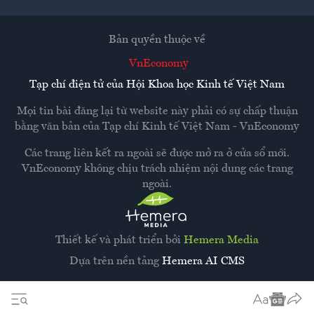
Bản quyền thuộc về
VnEconomy
Tạp chí điện tử của Hội Khoa học Kinh tế Việt Nam
Mọi tin bài đăng lại từ website này phải có sự chấp thuận
bằng văn bản của
Tạp chí Kinh tế Việt Nam - VnEconomy
Các trang liên kết ra ngoài sẽ được mở ra ở cửa sổ mới.
VnEconomy không chịu trách nhiệm nội dung các trang
ngoài.
Thiết kế và phát triển bởi
Hemera Media
Dựa trên nền tảng
Hemera AI CMS