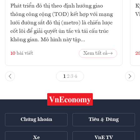
Phát triển đô thị theo định hướng giao
K
thông công cộng (TOD) kết hợp với mạng
V
lưới đường sắt đô thị (metro) là chiến lược
cốt lõi để giải quyết ùn tắc và tái cấu trúc
không gian. Mô hình này tập...
10
bài viết
Xem tất cả
2
1
2
3
4
Chứng khoán
Tiêu & Dùng
Xe
VnE TV