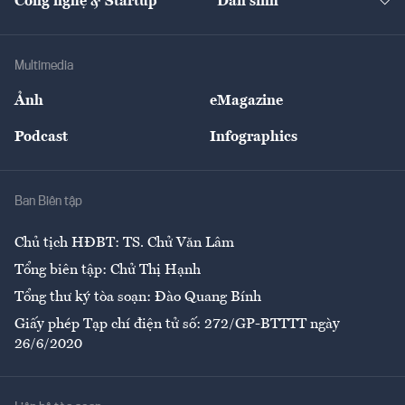
Công nghệ & Startup
Dân sinh
Tư vấn
Nông sản
Doanh nhân
Tư vấn Tiêu & Dùng
Infographics
Hạ tầng
Sức khỏe
Khung pháp lý
Doanh nghiệp
Địa phương
Thị trường
Bảo hiểm
Multimedia
Sự kiện
Nhân lực
Ảnh
eMagazine
Đẹp +
An sinh
Podcast
Infographics
Giải trí
Y tế
Nhà
Ban Biên tập
Ẩm thực
Chủ tịch HĐBT: TS. Chử Văn Lâm
Tổng biên tập: Chử Thị Hạnh
Tổng thư ký tòa soạn: Đào Quang Bính
Giấy phép Tạp chí điện tử số: 272/GP-BTTTT ngày
26/6/2020