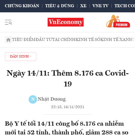
CHỨNG KHOÁN
TIÊU & DÙNG
XE
VNE TV
TECH CO
TIÊU ĐIỂM
ĐẦU TƯ
TÀI CHÍNH
KINH TẾ SỐ
KINH TẾ XANH
DÂN SINH
Ngày 14/11: Thêm 8.176 ca Covid-
19
Nhật Dương
N
22:13, 14/11/2021
Bộ Y tế tối 14/11 công bố 8.176 ca nhiễm
mới tại 52 tỉnh, thành phố, giảm 288 ca so