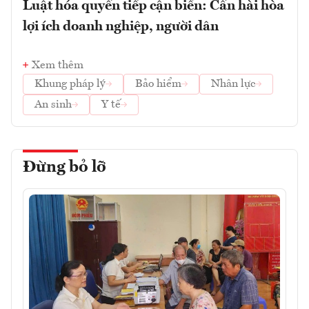
Luật hóa quyền tiếp cận biển: Cần hài hòa
lợi ích doanh nghiệp, người dân
Xem thêm
Khung pháp lý
Bảo hiểm
Nhân lực
An sinh
Y tế
Đừng bỏ lỡ