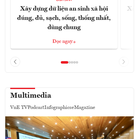
Xây dựng dữ liệu an sinh xã hội
Xây
đúng, đủ, sạch, sống, thống nhất,
dùng chung
Đọc ngay
Multimedia
VnE TV
Podcast
Infographics
eMagazine