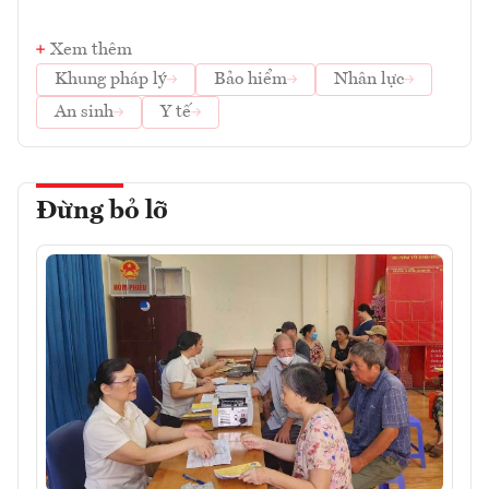
Xem thêm
Khung pháp lý
Bảo hiểm
Nhân lực
An sinh
Y tế
Đừng bỏ lỡ