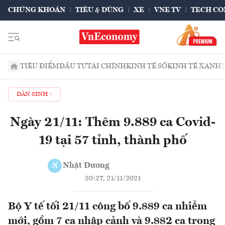
CHỨNG KHOÁN
TIÊU & DÙNG
XE
VNE TV
TECH CO
TIÊU ĐIỂM
ĐẦU TƯ
TÀI CHÍNH
KINH TẾ SỐ
KINH TẾ XANH
DÂN SINH
Ngày 21/11: Thêm 9.889 ca Covid-
19 tại 57 tỉnh, thành phố
Nhật Dương
N
20:27, 21/11/2021
Bộ Y tế tối 21/11 công bố 9.889 ca nhiễm
mới, gồm 7 ca nhập cảnh và 9.882 ca trong