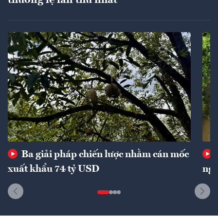
Ba giải pháp chiến lược nhằm cán mốc
xuất khẩu 74 tỷ USD
ngu