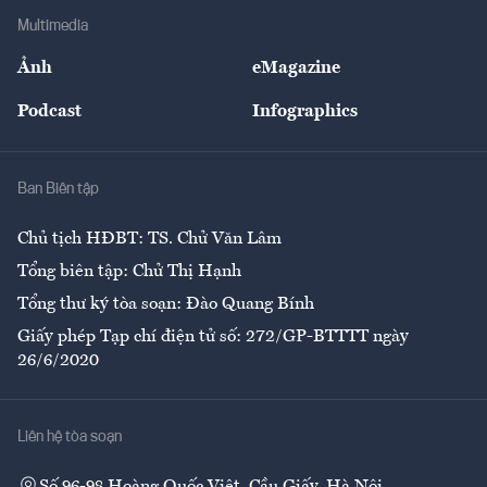
Địa phương
Thị trường
Bảo hiểm
Multimedia
Sự kiện
Nhân lực
Ảnh
eMagazine
Đẹp +
An sinh
Podcast
Infographics
Giải trí
Y tế
Nhà
Ban Biên tập
Ẩm thực
Chủ tịch HĐBT: TS. Chử Văn Lâm
Tổng biên tập: Chử Thị Hạnh
Tổng thư ký tòa soạn: Đào Quang Bính
Giấy phép Tạp chí điện tử số: 272/GP-BTTTT ngày
26/6/2020
Liên hệ tòa soạn
Số 96-98 Hoàng Quốc Việt, Cầu Giấy, Hà Nội