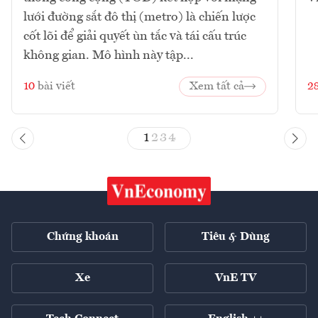
lưới đường sắt đô thị (metro) là chiến lược
cốt lõi để giải quyết ùn tắc và tái cấu trúc
không gian. Mô hình này tập...
10
bài viết
Xem tất cả
2
1
2
3
4
Chứng khoán
Tiêu & Dùng
Xe
VnE TV