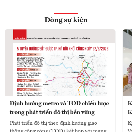
Dòng sự kiện
Định hướng metro và TOD chiến lược
K
trong phát triển đô thị bền vững
K
Phát triển đô thị theo định hướng giao
K
thông công cộng (TOD) kết hợp với mạng
V