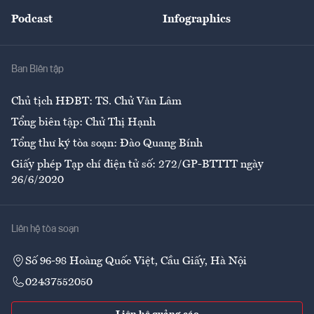
Đẹp +
An sinh
Podcast
Infographics
Giải trí
Y tế
Nhà
Ban Biên tập
Ẩm thực
Chủ tịch HĐBT: TS. Chử Văn Lâm
Tổng biên tập: Chử Thị Hạnh
Tổng thư ký tòa soạn: Đào Quang Bính
Giấy phép Tạp chí điện tử số: 272/GP-BTTTT ngày
26/6/2020
Liên hệ tòa soạn
Số 96-98 Hoàng Quốc Việt, Cầu Giấy, Hà Nội
02437552050