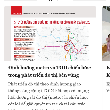
Định hướng metro và TOD chiến lược
K
trong phát triển đô thị bền vững
K
Phát triển đô thị theo định hướng giao
K
thông công cộng (TOD) kết hợp với mạng
V
lưới đường sắt đô thị (metro) là chiến lược
cốt lõi để giải quyết ùn tắc và tái cấu trúc