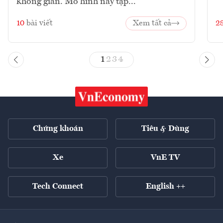
không gian. Mô hình này tập...
10
bài viết
Xem tất cả
2
1
2
3
4
Chứng khoán
Tiêu & Dùng
Xe
VnE TV
Tech Connect
English ++