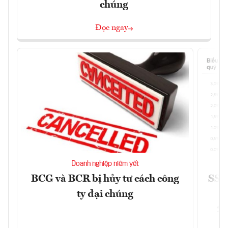
chúng
Đọc ngay
Doanh nghiệp niêm yết
BCG và BCR bị hủy tư cách công
SSI 
ty đại chúng
2/