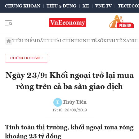
CHỨNG KHOÁN
TIÊU & DÙNG
XE
VNE TV
TECH CO
TIÊU ĐIỂM
ĐẦU TƯ
TÀI CHÍNH
KINH TẾ SỐ
KINH TẾ XANH
CHỨNG KHOÁN
Ngày 23/9: Khối ngoại trở lại mua
ròng trên cả ba sàn giao dịch
Thủy Tiên
T
17:18, 23/09/2019
Tính toàn thị trường, khối ngoại mua ròng
khoảng 23 tỷ đồng