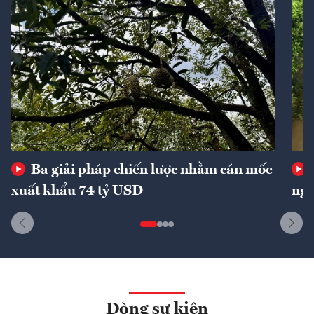
Ba giải pháp chiến lược nhằm cán mốc
xuất khẩu 74 tỷ USD
ngu
Dòng sự kiện