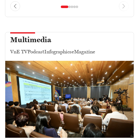
Multimedia
VnE TV
Podcast
Infographics
eMagazine