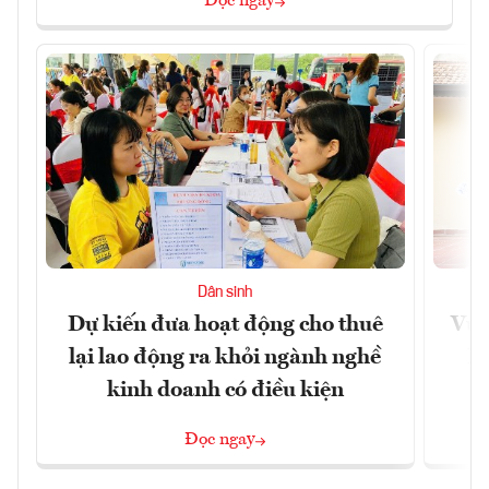
Đọc ngay
Dân sinh
Dự kiến đưa hoạt động cho thuê
Vươ
lại lao động ra khỏi ngành nghề
Họ
kinh doanh có điều kiện
Đọc ngay