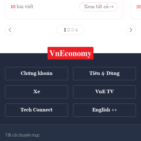
10
bài viết
Xem tất cả
2
1
2
3
4
Chứng khoán
Tiêu & Dùng
Xe
VnE TV
Tech Connect
English ++
Tất cả chuyên mục