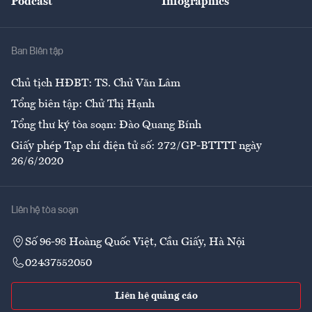
Podcast
Infographics
Giải trí
Y tế
Nhà
Ban Biên tập
Ẩm thực
Chủ tịch HĐBT: TS. Chử Văn Lâm
Tổng biên tập: Chử Thị Hạnh
Tổng thư ký tòa soạn: Đào Quang Bính
Giấy phép Tạp chí điện tử số: 272/GP-BTTTT ngày
26/6/2020
Liên hệ tòa soạn
Số 96-98 Hoàng Quốc Việt, Cầu Giấy, Hà Nội
02437552050
Liên hệ quảng cáo