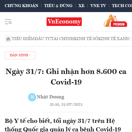
CHỨNG KHOÁN
TIÊU & DÙNG
XE
VNE TV
TECH CO
TIÊU ĐIỂM
ĐẦU TƯ
TÀI CHÍNH
KINH TẾ SỐ
KINH TẾ XANH
DÂN SINH
Ngày 31/7: Ghi nhận hơn 8.600 ca
Covid-19
Nhật Dương
N
18:58, 31/07/2021
Bộ Y tế cho biết, tối ngày 31/7 trên Hệ
thống Quốc gia quản lý ca bệnh Covid-19