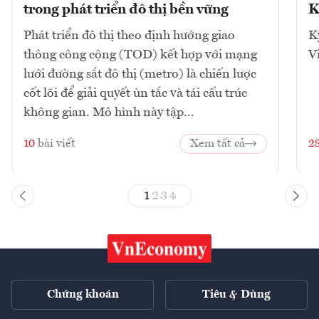
trong phát triển đô thị bền vững
K
Phát triển đô thị theo định hướng giao
K
thông công cộng (TOD) kết hợp với mạng
V
lưới đường sắt đô thị (metro) là chiến lược
cốt lõi để giải quyết ùn tắc và tái cấu trúc
không gian. Mô hình này tập...
10
bài viết
Xem tất cả
2
1
2
3
4
Chứng khoán
Tiêu & Dùng