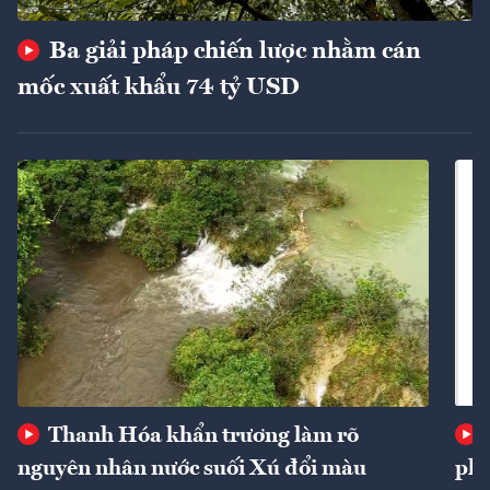
Ba giải pháp chiến lược nhằm cán
mốc xuất khẩu 74 tỷ USD
Thanh Hóa khẩn trương làm rõ
nguyên nhân nước suối Xú đổi màu
phí