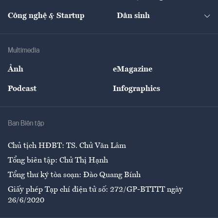
Cafe BĐS
Thị trường
Kinh doanh
Kết nối
Tạp chí kinh tế Việt Nam
eMagazine
Nhà đầu tư
Du lịch
Công nghệ & Startup
Dân sinh
Tư vấn
Nông sản
Doanh nhân
Tư vấn Tiêu & Dùng
Infographics
Hạ tầng
Sức khỏe
Khung pháp lý
Doanh nghiệp
Địa phương
Thị trường
Bảo hiểm
Multimedia
Sự kiện
Nhân lực
Ảnh
eMagazine
Đẹp +
An sinh
Podcast
Infographics
Giải trí
Y tế
Nhà
Ban Biên tập
Ẩm thực
Chủ tịch HĐBT: TS. Chử Văn Lâm
Tổng biên tập: Chử Thị Hạnh
Tổng thư ký tòa soạn: Đào Quang Bính
Giấy phép Tạp chí điện tử số: 272/GP-BTTTT ngày
26/6/2020