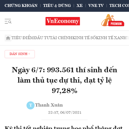
CHỨNG KHOÁN
TIÊU & DÙNG
XE
VNE TV
TECH CO
TIÊU ĐIỂM
ĐẦU TƯ
TÀI CHÍNH
KINH TẾ SỐ
KINH TẾ XANH
DÂN SINH
Ngày 6/7: 993.561 thí sinh đến
làm thủ tục dự thi, đạt tỷ lệ
97,28%
Thanh Xuân
T
22:57, 06/07/2021
Kỳ thi tốt nghiệp trung học phổ thông đợt