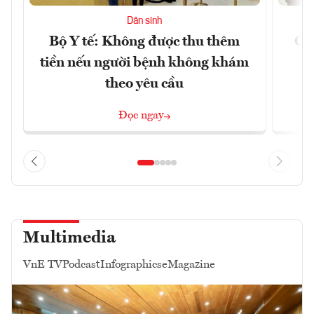
Dân sinh
Bộ Y tế: Không được thu thêm
Cắt
tiền nếu người bệnh không khám
l
theo yêu cầu
Đọc ngay
Multimedia
VnE TV
Podcast
Infographics
eMagazine