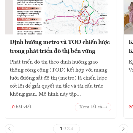
Định hướng metro và TOD chiến lược
K
trong phát triển đô thị bền vững
K
Phát triển đô thị theo định hướng giao
K
thông công cộng (TOD) kết hợp với mạng
V
lưới đường sắt đô thị (metro) là chiến lược
cốt lõi để giải quyết ùn tắc và tái cấu trúc
không gian. Mô hình này tập...
10
bài viết
Xem tất cả
2
1
2
3
4