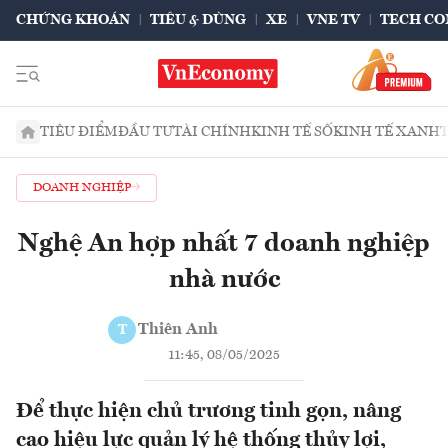
CHỨNG KHOÁN
TIÊU & DÙNG
XE
VNE TV
TECH CO
TIÊU ĐIỂM
ĐẦU TƯ
TÀI CHÍNH
KINH TẾ SỐ
KINH TẾ XANH
DOANH NGHIỆP
Nghệ An hợp nhất 7 doanh nghiệp
nhà nước
Thiên Anh
T
11:45, 08/05/2025
Để thực hiện chủ trương tinh gọn, nâng
cao hiệu lực quản lý hệ thống thủy lợi,