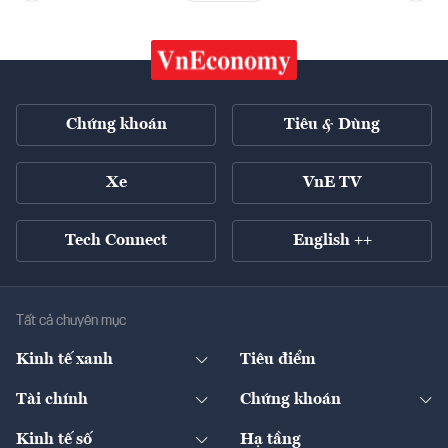
Chứng khoán
Tiêu & Dùng
Xe
VnE TV
Tech Connect
English ++
Tất cả chuyên mục
Kinh tế xanh
Tiêu điểm
Chuyển động xanh
Tài chính
Chứng khoán
Pháp lý
Ngân hàng
Doanh nghiệp niêm yết
Kinh tế số
Hạ tầng