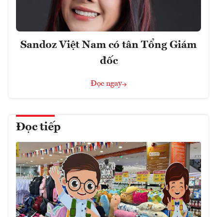
Sandoz Việt Nam có tân Tổng Giám
đốc
Đọc ngay
Đọc tiếp