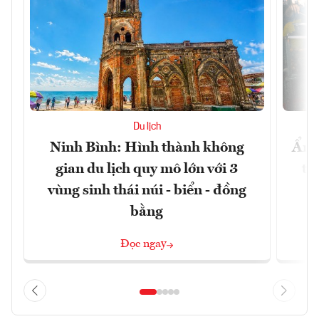
Du lịch
Ninh Bình: Hình thành không
Ẩm 
gian du lịch quy mô lớn với 3
tê
vùng sinh thái núi - biển - đồng
bằng
Đọc ngay