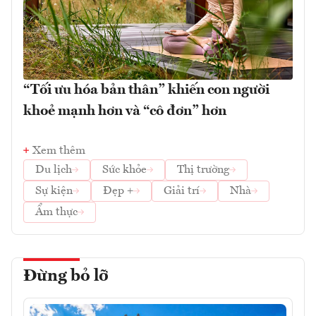
“Tối ưu hóa bản thân” khiến con người
khoẻ mạnh hơn và “cô đơn” hơn
Xem thêm
Du lịch
Sức khỏe
Thị trường
Sự kiện
Đẹp +
Giải trí
Nhà
Ẩm thực
Đừng bỏ lỡ