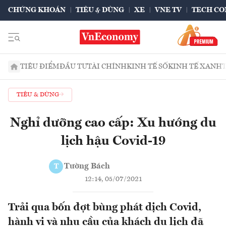
CHỨNG KHOÁN
TIÊU & DÙNG
XE
VNE TV
TECH CO
TIÊU ĐIỂM
ĐẦU TƯ
TÀI CHÍNH
KINH TẾ SỐ
KINH TẾ XANH
TIÊU & DÙNG
Nghỉ dưỡng cao cấp: Xu hướng du
lịch hậu Covid-19
Tường Bách
T
12:14, 05/07/2021
Trải qua bốn đợt bùng phát dịch Covid,
hành vi và nhu cầu của khách du lịch đã