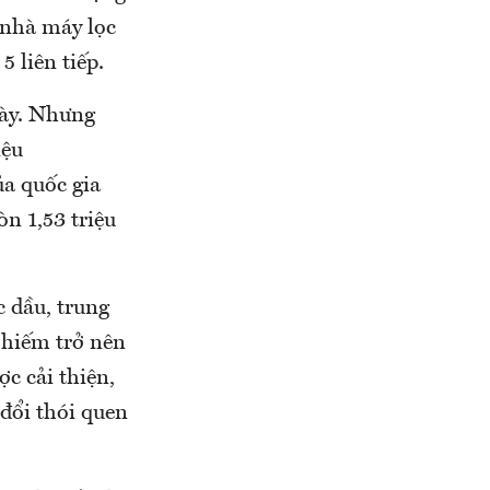
 nhà máy lọc
 liên tiếp.
gày. Nhưng
iệu
ủa quốc gia
n 1,53 triệu
 dầu, trung
 hiếm trở nên
c cải thiện,
đổi thói quen