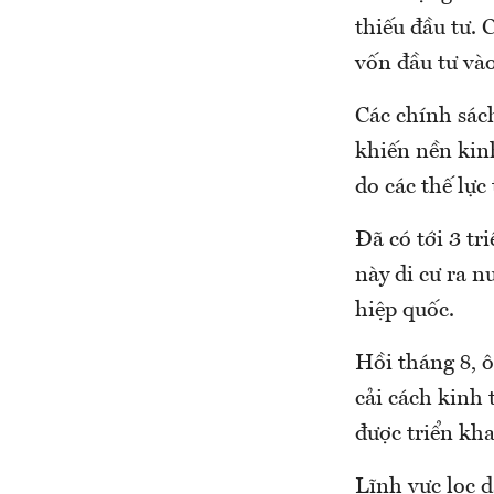
thiếu đầu tư.
vốn đầu tư và
Các chính sác
khiến nền kinh
do các thế lực
Đã có tới 3 t
này di cư ra n
hiệp quốc.
Hồi tháng 8, 
cải cách kinh 
được triển kha
Lĩnh vực lọc d