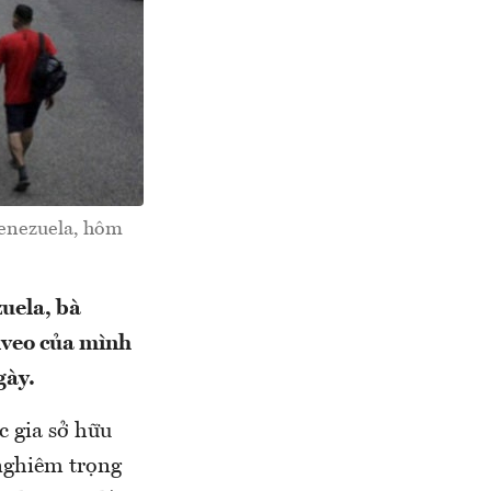
Venezuela, hôm
uela, bà
Aveo của mình
gày.
c gia sở hữu
 nghiêm trọng