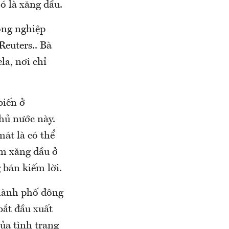
ó là xăng dầu.
công nghiệp
Reuters.. Bà
la, nơi chỉ
biến ở
hủ nước này.
mát là có thể
om xăng dầu ở
 bán kiếm lời.
 thành phố đông
bắt đầu xuất
ủa tình trạng