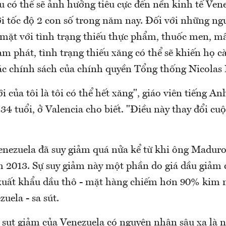
 có thể sẽ ảnh hưởng tiêu cực đến nền kinh tế Ven
ới tốc độ 2 con số trong năm nay. Đối với những ng
mặt với tình trạng thiếu thực phẩm, thuốc men, mấ
ạm phát, tình trạng thiếu xăng có thể sẽ khiến họ 
các chính sách của chính quyền Tổng thống Nicolas
i của tôi là tôi có thể hết xăng", giáo viên tiếng A
4 tuổi, ở Valencia cho biết. "Điều này thay đổi cuộ
enezuela đã suy giảm quá nửa kể từ khi ông Madur
 2013. Sự suy giảm này một phần do giá dầu giảm
xuất khẩu dầu thô - mặt hàng chiếm hơn 90% kim 
uela - sa sút.
 sụt giảm của Venezuela có nguyên nhân sâu xa là 