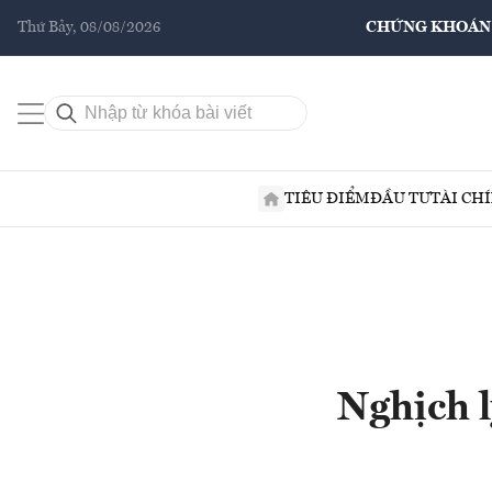
Thứ Bảy, 08/08/2026
CHỨNG KHOÁN
TIÊU ĐIỂM
ĐẦU TƯ
TÀI CH
Nghịch l