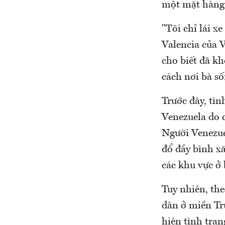
một mặt hàng 
"Tôi chỉ lái x
Valencia của V
cho biết đã kh
cách nơi bà s
Trước đây, tìn
Venezuela do 
Người Venezuel
đổ đầy bình x
các khu vực ở 
Tuy nhiên, the
dân ở miền Tr
hiện tình trạn