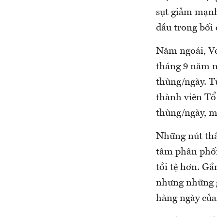
sụt giảm mạnh
dầu trong bối 
Năm ngoái, Ve
tháng 9 năm n
thùng/ngày. T
thành viên Tổ
thùng/ngày, m
Những nút thắ
tâm phân phối
tồi tệ hơn. Gầ
nhưng những g
hàng ngày của