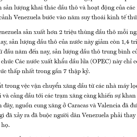
 sản lượng khai thác dầu thô và hoạt động của các
cảnh Venezuela bước vào năm suy thoái kinh tế thứ 5
nezuela sản xuất hơn 2 triệu thùng dầu thô mỗi n
ay, sản lượng dầu thô của nước này giảm còn 1,4 tr
ừ đầu năm đến nay, sản lượng dầu thô trung bình c
 chức Các nước xuất khẩu dầu lửa (OPEC) này chỉ cò
ức thấp nhất trong gần 7 thập kỷ.
t trong vệc vận chuyển xăng dầu từ các nhà máy lọc
 và cảng dầu tới các trạm xăng càng khiến sự khan
n đây, nguồn cung xăng ở Caracas và Valencia đã đượ
ì đã xảy ra đã buộc người dân Venezuela phải thay 
 họ.