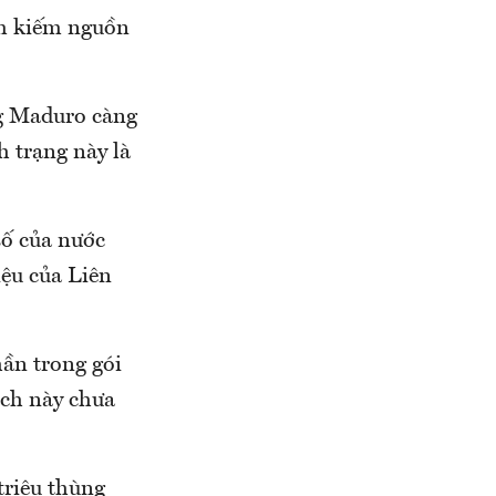
ìm kiếm nguồn
ng Maduro càng
h trạng này là
số của nước
iệu của Liên
ần trong gói
ạch này chưa
triệu thùng