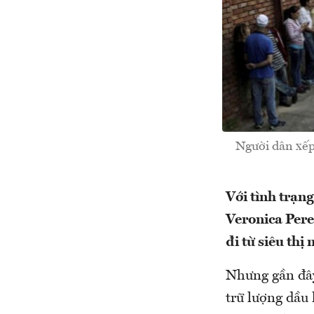
Người dân xếp
Với tình trạn
Veronica Pere
đi từ siêu th
Nhưng gần đây,
trữ lượng dầu 