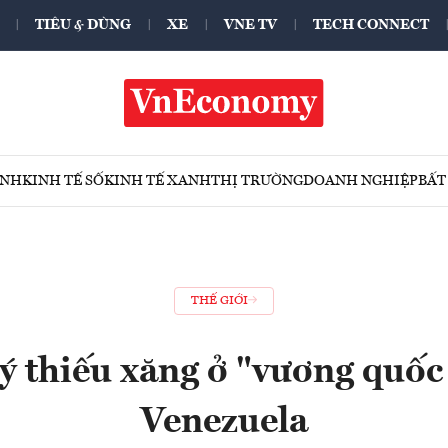
TIÊU & DÙNG
XE
VNE TV
TECH CONNECT
ÍNH
KINH TẾ SỐ
KINH TẾ XANH
THỊ TRƯỜNG
DOANH NGHIỆP
BẤT
THẾ GIỚI
ý thiếu xăng ở "vương quốc
Venezuela