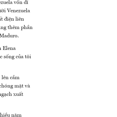
ezuela vốn dĩ
ười Venezuela
t điện liên
càng thêm phần
 Maduro.
nh Elena
c sống của tôi
o lên cầm
 chóng mặt và
ngạch xuất
nhiều năm