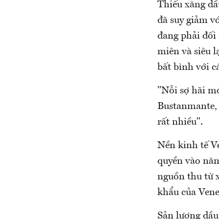
Thiếu xăng dầu
đã suy giảm v
đang phải đối 
miên và siêu l
bất bình với 
"Nỗi sợ hãi mớ
Bustanmante, 3
rất nhiều".
Nền kinh tế V
quyền vào năm
nguồn thu từ 
khẩu của Venez
Sản lượng dầu