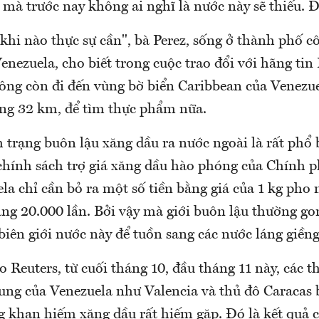
mà trước nay không ai nghĩ là nước này sẽ thiếu. Đ
e khi nào thực sự cần", bà Perez, sống ở thành phố 
enezuela, cho biết trong cuộc trao đổi với hãng tin 
ông còn đi đến vùng bờ biển Caribbean của Venezue
ống 32 km, để tìm thực phẩm nữa.
h trạng buôn lậu xăng dầu ra nước ngoài là rất phổ 
chính sách trợ giá xăng dầu hào phóng của Chính p
a chỉ cần bỏ ra một số tiền bằng giá của 1 kg pho 
ăng 20.000 lần. Bởi vậy mà giới buôn lậu thường g
biên giới nước này để tuồn sang các nước láng giềng
o Reuters, từ cuối tháng 10, đầu tháng 11 này, các
ung của Venezuela như Valencia và thủ đô Caracas 
g khan hiếm xăng dầu rất hiếm gặp. Đó là kết quả c