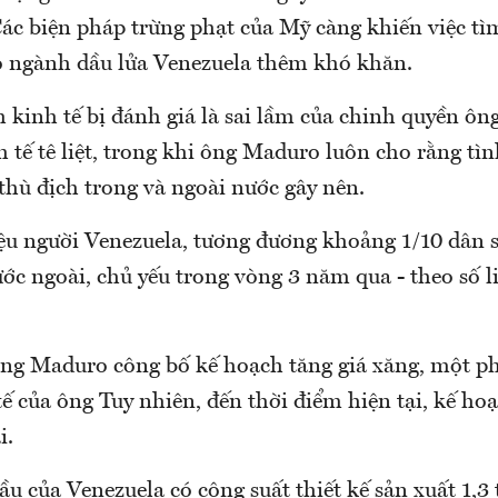
 Các biện pháp trừng phạt của Mỹ càng khiến việc t
o ngành dầu lửa Venezuela thêm khó khăn.
h kinh tế bị đánh giá là sai lầm của chinh quyền ô
 tế tê liệt, trong khi ông Maduro luôn cho rằng tìn
 thù địch trong và ngoài nước gây nên.
riệu người Venezuela, tương đương khoảng 1/10 dân 
ước ngoài, chủ yếu trong vòng 3 năm qua - theo số l
ông Maduro công bố kế hoạch tăng giá xăng, một ph
tế của ông Tuy nhiên, đến thời điểm hiện tại, kế ho
i.
ầu của Venezuela có công suất thiết kế sản xuất 1,3 