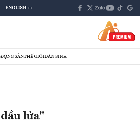
ENGLISH ++
 ĐỘNG SẢN
THẾ GIỚI
DÂN SINH
 dầu lửa"