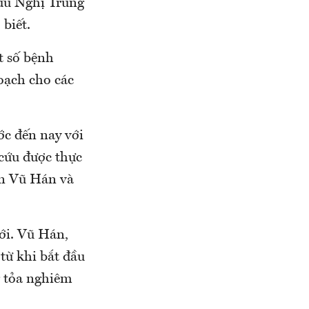
ữu Nghị Trung
 biết.
t số bệnh
oạch cho các
ớc đến nay với
cứu được thực
an Vũ Hán và
iới. Vũ Hán,
từ khi bắt đầu
g tỏa nghiêm