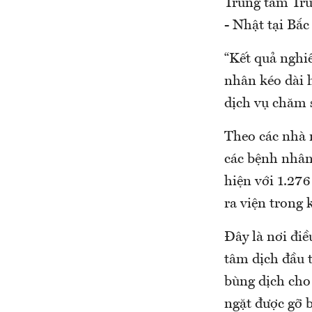
Trung tâm Tru
- Nhật tại Bắc
“Kết quả nghi
nhân kéo dài 
dịch vụ chăm 
Theo các nhà n
các bệnh nhân
hiện với 1.276
ra viện trong 
Đây là nơi điề
tâm dịch đầu t
bùng dịch cho
ngặt được gỡ b