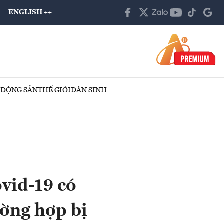
ENGLISH ++
 ĐỘNG SẢN
THẾ GIỚI
DÂN SINH
vid-19 có
ường hợp bị