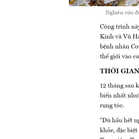
Nghiên cứu đư
Công trình này
Kinh và Vũ Há
bệnh nhân Cov
thế giới vào 
THỜI GIAN
12 tháng sau 
biến nhất như
rụng tóc.
“Dù hầu hết ng
khỏe, đặc biệt