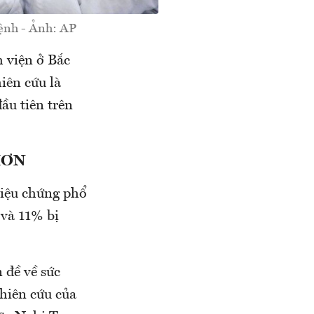
bệnh - Ảnh: AP
h viện ở Bắc
iên cứu là
ầu tiên trên
HƠN
riệu chứng phổ
 và 11% bị
 đề về sức
ghiên cứu của