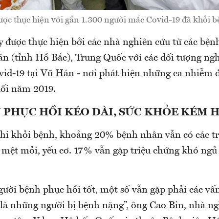
ợc thực hiện với gần 1.300 người mắc Covid-19 đã khỏi 
 được thực hiện bởi các nhà nghiên cứu từ các bện
n (tỉnh Hồ Bắc), Trung Quốc với các đối tượng ngh
id-19 tại Vũ Hán - nơi phát hiện những ca nhiễm đ
cuối năm 2019.
 PHỤC HỒI KÉO DÀI, SỨC KHỎE KÉM 
khi khỏi bệnh, khoảng 20% bệnh nhân vẫn có các t
 mệt mỏi, yếu cơ. 17% vẫn gặp triệu chứng khó ngủ
ười bệnh phục hồi tốt, một số vẫn gặp phải các vấn
 là những người bị bệnh nặng”, ông Cao Bin, nhà n