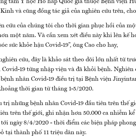
ng tâm Y học Hô hấp Quốc gia thuộc Bệnh viện H
 Kinh và cũng đồng tác giả của nghiên cứu trên, cho
ên cứu của chúng tôi cho thời gian phục hồi của mộ
hơn một năm. Và cần xem xét điều này khi lên kế h
sóc sức khỏe hậu Covid-19”, ông Cao cho hay,
ghiên cứu, đây là khảo sát theo dõi lớn nhất từ trư
 Covid-19 từng nhập viện và đã khỏi bệnh. Nghiên 
 bệnh nhân Covid-19 điều trị tại Bệnh viện Jinyint
khoảng thời gian từ tháng 1-5/2020.
u trị những bệnh nhân Covid-19 đầu tiên trên thế g
iên trên thế giới, ghi nhận hơn 50.000 ca nhiễm kể 
 tới ngày 8/4/2020 - thời điểm các biện pháp phon
ỏ tại thành phố 11 triệu dân này.