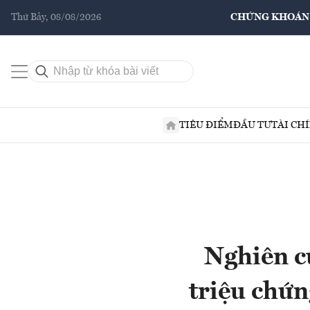
Thứ Bảy, 08/08/2026
CHỨNG KHOÁN
TIÊU ĐIỂM
ĐẦU TƯ
TÀI CH
Nghiên c
triệu chứn