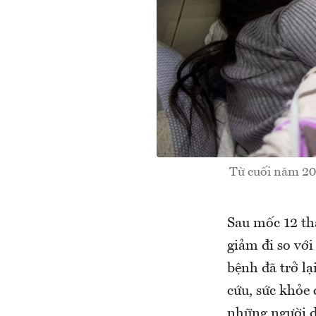
Từ cuối năm 20
Sau mốc 12 th
giảm đi so vớ
bệnh đã trở lạ
cứu, sức khỏe
những người 