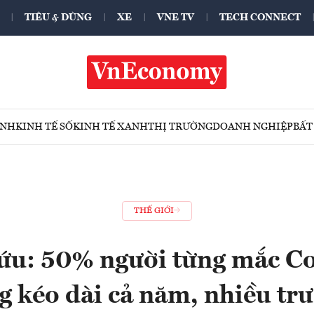
TIÊU & DÙNG
XE
VNE TV
TECH CONNECT
ÍNH
KINH TẾ SỐ
KINH TẾ XANH
THỊ TRƯỜNG
DOANH NGHIỆP
BẤT
THẾ GIỚI
ứu: 50% người từng mắc Co
g kéo dài cả năm, nhiều tr