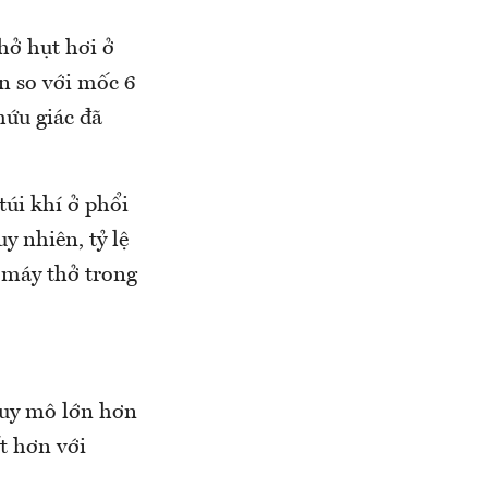
hở hụt hơi ở
n so với mốc 6
hứu giác đã
úi khí ở phổi
y nhiên, tỷ lệ
 máy thở trong
quy mô lớn hơn
t hơn với