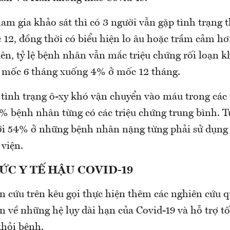
am gia khảo sát thì có 3 người vẫn gặp tình trạng t
 12, đồng thời có biểu hiện lo âu hoặc trầm cảm hơ
ên, tỷ lệ bệnh nhân vẫn mắc triệu chứng rối loạn k
 mốc 6 tháng xuống 4% ở mốc 12 tháng.
tình trạng ô-xy khó vận chuyển vào máu trong các t
% bệnh nhân từng có các triệu chứng trung bình. Tu
tới 54% ở những bệnh nhân nặng từng phải sử dụng
 viện.
C Y TẾ HẬU COVID-19
n cứu trên kêu gọi thực hiện thêm các nghiên cứu 
n về những hệ lụy dài hạn của Covid-19 và hỗ trợ tố
khỏi bệnh.