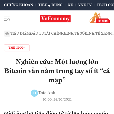
CHỨNG KHOÁN
TIÊU & DÙNG
XE
VNE TV
TECH CO
TIÊU ĐIỂM
ĐẦU TƯ
TÀI CHÍNH
KINH TẾ SỐ
KINH TẾ XANH
THẾ GIỚI
Nghiên cứu: Một lượng lớn
Bitcoin vẫn nằm trong tay số ít “cá
mập”
Đức Anh
Đ
10:00, 26/10/2021
Giới ủng hộ tiền điện tử từ lâu luôn muốn