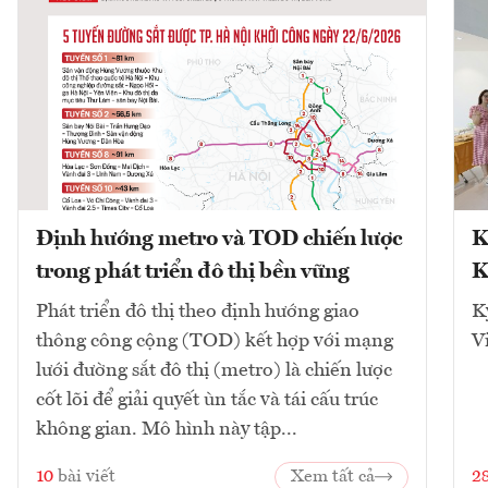
Định hướng metro và TOD chiến lược
K
trong phát triển đô thị bền vững
K
Phát triển đô thị theo định hướng giao
K
thông công cộng (TOD) kết hợp với mạng
V
lưới đường sắt đô thị (metro) là chiến lược
cốt lõi để giải quyết ùn tắc và tái cấu trúc
không gian. Mô hình này tập...
10
bài viết
Xem tất cả
2