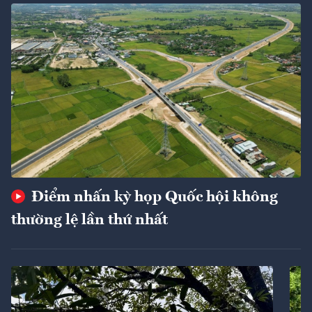
Điểm nhấn kỳ họp Quốc hội không
thường lệ lần thứ nhất