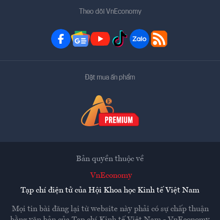
Theo dõi VnEconomy
Đặt mua ấn phẩm
Bản quyền thuộc về
VnEconomy
Tạp chí điện tử của Hội Khoa học Kinh tế Việt Nam
Mọi tin bài đăng lại từ website này phải có sự chấp thuận
bằng văn bản của
Tạp chí Kinh tế Việt Nam - VnEconomy