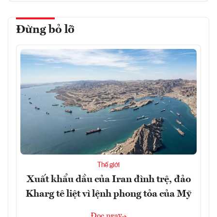
Đừng bỏ lỡ
Thế giới
Xuất khẩu dầu của Iran đình trệ, đảo
Kharg tê liệt vì lệnh phong tỏa của Mỹ
Đọc ngay