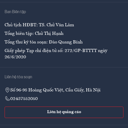
Nhà
Ban Biên tập
Ẩm thực
Chủ tịch HĐBT: TS. Chử Văn Lâm
Tổng biên tập: Chử Thị Hạnh
Tổng thư ký tòa soạn: Đào Quang Bính
Giấy phép Tạp chí điện tử số: 272/GP-BTTTT ngày
26/6/2020
Liên hệ tòa soạn
Số 96-98 Hoàng Quốc Việt, Cầu Giấy, Hà Nội
02437552050
Liên hệ quảng cáo