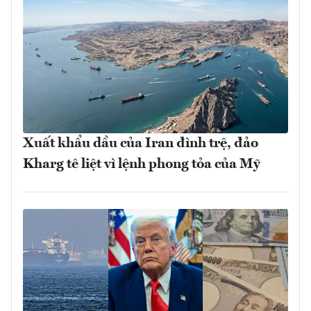
Xuất khẩu dầu của Iran đình trệ, đảo
Kharg tê liệt vì lệnh phong tỏa của Mỹ