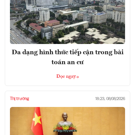
Đa dạng hình thức tiếp cận trong bài
toán an cư
Đọc ngay
Thị trường
18:23, 08/08/2026