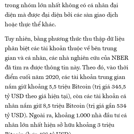
trong nhóm lớn nhất không có cá nhân đại
diện mà được đại diện bởi các sàn giao dịch
hoặc thực thể khác.
Tuy nhiên, bằng phương thức thu thập dữ liệu
phân biệt các tài khoản thuộc về bên trung
gian và cá nhân, các nhà nghiên cứu của NBER
đã tìm ra được thông tin này. Theo đó, vào thời
điểm cuối năm 2020, các tài khoản trung gian
nắm giữ khoảng 5,5 triệu Bitcoin (trị giá 345,5
tỷ USD theo giá hiện tại), còn các tài khoản cá
nhân nắm giữ 8,5 triệu Bitcoin (trị giá gần 534
tỷ USD). Ngoài ra, khoảng 1.000 nhà đầu tư cá
nhân lớn nhất hiện sở hữu khoảng 3 triệu