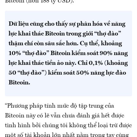
Bitcoin (hơn 188 tỷ USD).
Dữ liệu cũng cho thấy sự phân hóa về năng
lực khai thác Bitcoin trong giới “thợ đào”
thậm chí còn sâu sắc hơn. Cụ thể, khoảng
10% “thợ đào” Bitcoin kiểm soát 90% năng
lực khai thác tiền ảo này. Chỉ 0,1% (khoảng
50 “thợ đào”) kiểm soát 50% năng lực đào
Bitcoin.
“Phương pháp tính mức độ tập trung của
Bitcoin này có lẽ vẫn chưa đánh giá hết được
tình hình bởi chúng tôi không thể loại trừ được
một số tài khoản lớn nhất nằm trong tay cùng