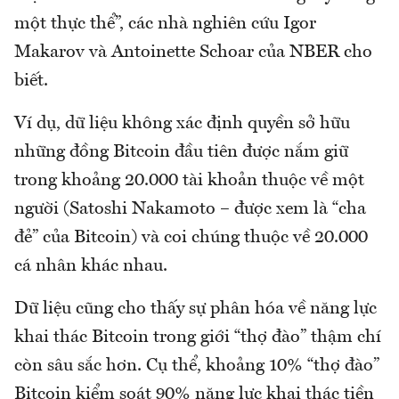
một thực thể”, các nhà nghiên cứu Igor
Makarov và Antoinette Schoar của NBER cho
biết.
Ví dụ, dữ liệu không xác định quyền sở hữu
những đồng Bitcoin đầu tiên được nắm giữ
trong khoảng 20.000 tài khoản thuộc về một
người (Satoshi Nakamoto – được xem là “cha
đẻ” của Bitcoin) và coi chúng thuộc về 20.000
cá nhân khác nhau.
Dữ liệu cũng cho thấy sự phân hóa về năng lực
khai thác Bitcoin trong giới “thợ đào” thậm chí
còn sâu sắc hơn. Cụ thể, khoảng 10% “thợ đào”
Bitcoin kiểm soát 90% năng lực khai thác tiền