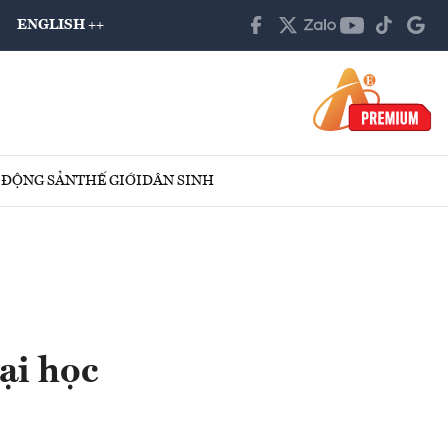
ENGLISH ++
 ĐỘNG SẢN
THẾ GIỚI
DÂN SINH
ại học