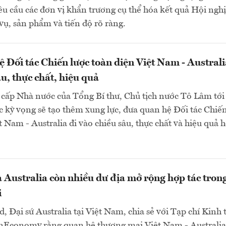
u cầu các đơn vị khẩn trương cụ thể hóa kết quả Hội nghị
ụ, sản phẩm và tiến độ rõ ràng.
 Đối tác Chiến lược toàn diện Việt Nam - Australi
u, thực chất, hiệu quả
cấp Nhà nước của Tổng Bí thư, Chủ tịch nước Tô Lâm tới
c kỳ vọng sẽ tạo thêm xung lực, đưa quan hệ Đối tác Chiế
t Nam - Australia đi vào chiều sâu, thực chất và hiệu quả 
 Australia còn nhiều dư địa mở rộng hợp tác trong
i
d, Đại sứ Australia tại Việt Nam, chia sẻ với Tạp chí Kinh 
nEconomy rằng quan hệ thương mại Việt Nam - Australia