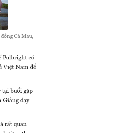
g đồng Cà Mau,
.
ế Fulbright có
hủ Việt Nam để
 tại buổi gặp
h Giảng dạy
à rất quan