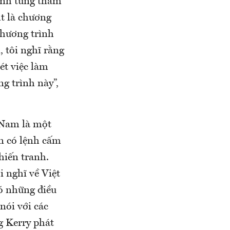
binh từng tham
ht là chương
chương trình
, tôi nghĩ rằng
ét việc làm
ng trình này”,
t Nam là một
òn có lệnh cấm
hiến tranh.
 nghĩ về Việt
ó những điều
nói với các
g Kerry phát