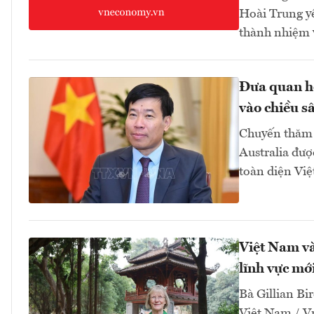
Hoài Trung yê
thành nhiệm v
Đưa quan hệ
vào chiều sâ
Chuyến thăm 
Australia đượ
toàn diện Việ
Việt Nam và
lĩnh vực mớ
Bà Gillian Bir
Việt Nam / V