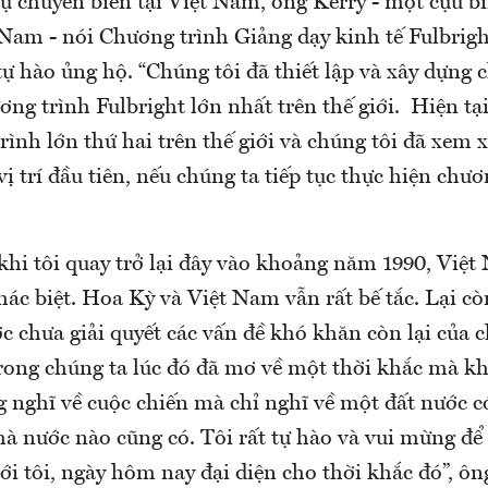
 sự chuyển biến tại Việt Nam, ông Kerry - một cựu 
 Nam - nói Chương trình Giảng dạy kinh tế Fulbrig
ự hào ủng hộ. “Chúng tôi đã thiết lập và xây dựng 
ng trình Fulbright lớn nhất trên thế giới. Hiện tại
rình lớn thứ hai trên thế giới và chúng tôi đã xem x
vị trí đầu tiên, nếu chúng ta tiếp tục thực hiện chươ
khi tôi quay trở lại đây vào khoảng năm 1990, Việ
hác biệt. Hoa Kỳ và Việt Nam vẫn rất bế tắc. Lại c
c chưa giải quyết các vấn đề khó khăn còn lại của c
rong chúng ta lúc đó đã mơ về một thời khắc mà khi
 nghĩ về cuộc chiến mà chỉ nghĩ về một đất nước c
à nước nào cũng có. Tôi rất tự hào và vui mừng để 
ới tôi, ngày hôm nay đại diện cho thời khắc đó”, ôn