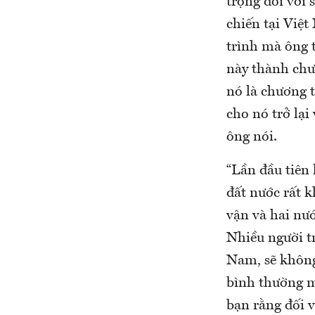
trọng đối với
chiến tại Việt
trình mà ông t
này thành chươ
nó là chương t
cho nó trở lại 
ông nói.
“Lần đầu tiên 
đất nước rất k
vận và hai nướ
Nhiều người t
Nam, sẽ không
bình thường m
bạn rằng đối v