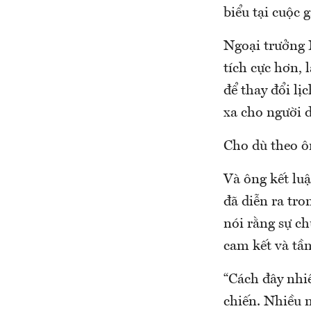
biểu tại cuộc g
Ngoại trưởng 
tích cực hơn, 
để thay đổi lị
xa cho người d
Cho dù theo ôn
Và ông kết lu
đã diễn ra tro
nói rằng sự ch
cam kết và tầ
“Cách đây nhi
chiến. Nhiều 