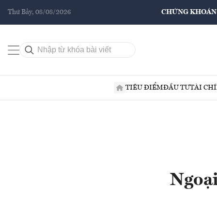
Thứ Bảy, 08/08/2026
CHỨNG KHOÁN
TIÊU ĐIỂM
ĐẦU TƯ
TÀI CH
Ngoại