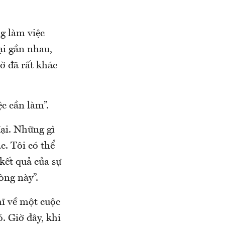
g làm việc
ại gần nhau,
iờ đã rất khác
c cần làm”.
ại. Những gì
c. Tôi có thể
kết quả của sự
òng này”.
hĩ về một cuộc
. Giờ đây, khi