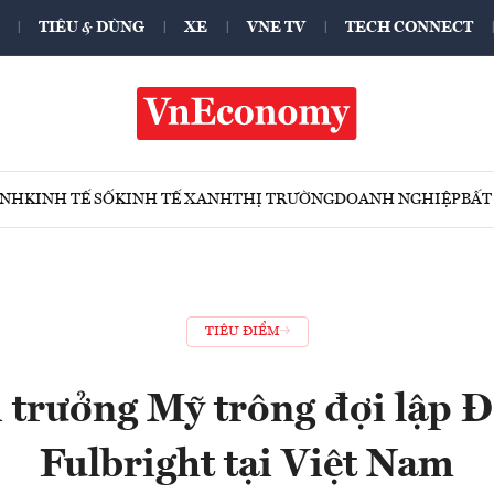
TIÊU & DÙNG
XE
VNE TV
TECH CONNECT
ÍNH
KINH TẾ SỐ
KINH TẾ XANH
THỊ TRƯỜNG
DOANH NGHIỆP
BẤT
TIÊU ĐIỂM
 trưởng Mỹ trông đợi lập Đ
Fulbright tại Việt Nam