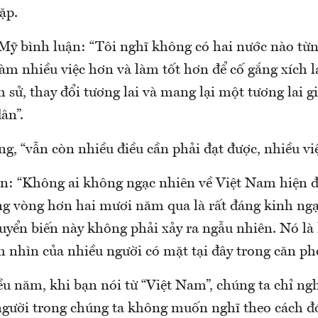
ặp.
Mỹ bình luận: “Tôi nghĩ không có hai nước nào từn
làm nhiều việc hơn và làm tốt hơn để cố gắng xích l
ch sử, thay đổi tương lai và mang lại một tương lai g
ân”.
g, “vẫn còn nhiều điều cần phải đạt được, nhiều việ
ận: “Không ai không ngạc nhiên về Việt Nam hiện đ
ng vòng hơn hai mươi năm qua là rất đáng kinh ngạ
uyển biến này không phải xảy ra ngẫu nhiên. Nó là 
m nhìn của nhiều người có mặt tại đây trong căn ph
ều năm, khi bạn nói từ “Việt Nam”, chúng ta chỉ ng
người trong chúng ta không muốn nghĩ theo cách đó