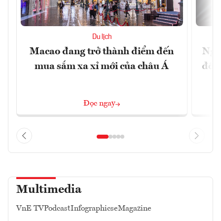
Du lịch
Macao đang trở thành điểm đến
Ngư
mua sắm xa xỉ mới của châu Á
đổi 
Đọc ngay
Multimedia
VnE TV
Podcast
Infographics
eMagazine