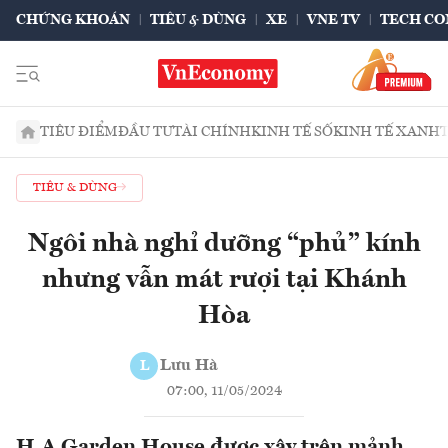
CHỨNG KHOÁN
TIÊU & DÙNG
XE
VNE TV
TECH CO
TIÊU ĐIỂM
ĐẦU TƯ
TÀI CHÍNH
KINH TẾ SỐ
KINH TẾ XANH
TIÊU & DÙNG
Ngôi nhà nghỉ dưỡng “phủ” kính
nhưng vẫn mát rượi tại Khánh
Hòa
Lưu Hà
L
07:00, 11/05/2024
H.A Garden House được xây trên mảnh