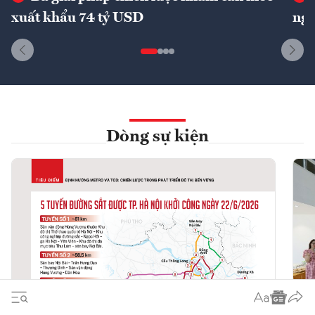
xuất khẩu 74 tỷ USD
ngu
Dòng sự kiện