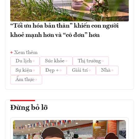
“Tối ưu hóa bản thân” khiến con người
khoẻ mạnh hơn và “cô đơn” hơn
Xem thêm
Du lịch
Sức khỏe
Thị trường
Sự kiện
Đẹp +
Giải trí
Nhà
Ẩm thực
Đừng bỏ lỡ