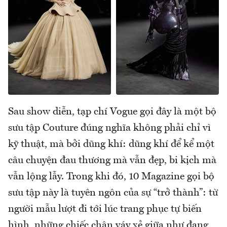
Sau show diễn, tạp chí Vogue gọi đây là một bộ
sưu tập Couture đúng nghĩa không phải chỉ vì
kỹ thuật, mà bởi dũng khí: dũng khí để kể một
câu chuyện đau thương mà vẫn đẹp, bi kịch mà
vẫn lộng lẫy. Trong khi đó, 10 Magazine gọi bộ
sưu tập này là tuyên ngôn của sự “trở thành”: từ
người mẫu lượt đi tới lúc trang phục tự biến
hình, những chiếc chân váy xẻ giữa như đang