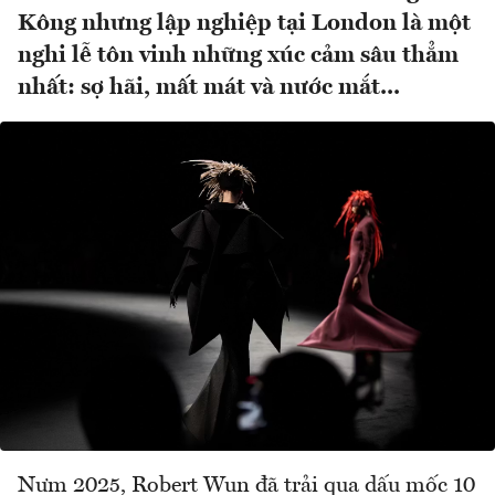
Kông nhưng lập nghiệp tại London là một
nghi lễ tôn vinh những xúc cảm sâu thẳm
nhất: sợ hãi, mất mát và nước mắt...
Nưm 2025, Robert Wun đã trải qua dấu mốc 10