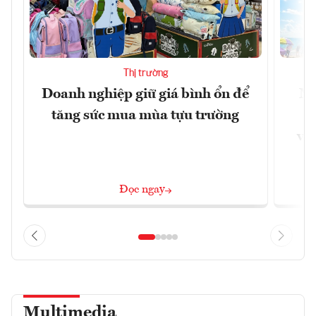
Thị trường
Doanh nghiệp giữ giá bình ổn để
Ni
tăng sức mua mùa tựu trường
g
vùn
Đọc ngay
Multimedia