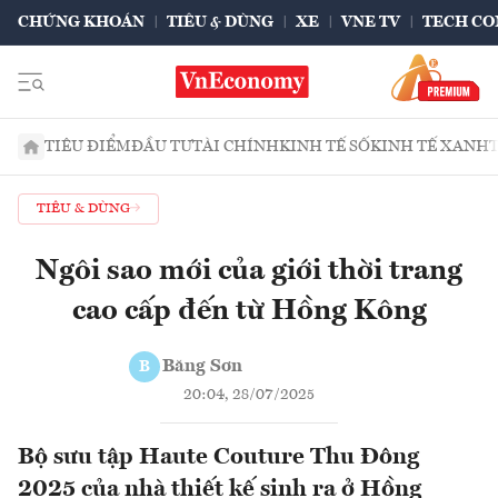
CHỨNG KHOÁN
TIÊU & DÙNG
XE
VNE TV
TECH CO
TIÊU ĐIỂM
ĐẦU TƯ
TÀI CHÍNH
KINH TẾ SỐ
KINH TẾ XANH
TIÊU & DÙNG
Ngôi sao mới của giới thời trang
cao cấp đến từ Hồng Kông
Băng Sơn
B
20:04, 28/07/2025
Bộ sưu tập Haute Couture Thu Đông
2025 của nhà thiết kế sinh ra ở Hồng