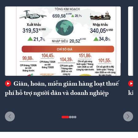
Giãn, hoãn, miễn giảm hàng loạt thuế
phí hỗ trợ người dân và doanh nghiệp
kin