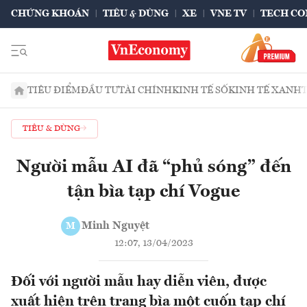
CHỨNG KHOÁN
TIÊU & DÙNG
XE
VNE TV
TECH CO
TIÊU ĐIỂM
ĐẦU TƯ
TÀI CHÍNH
KINH TẾ SỐ
KINH TẾ XANH
TIÊU & DÙNG
Người mẫu AI đã “phủ sóng” đến
tận bìa tạp chí Vogue
Minh Nguyệt
M
12:07, 13/04/2023
Đối với người mẫu hay diễn viên, được
xuất hiện trên trang bìa một cuốn tạp chí