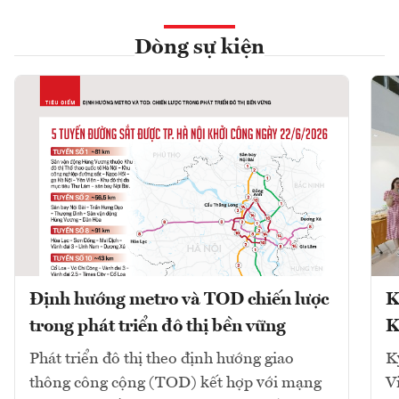
Dòng sự kiện
Định hướng metro và TOD chiến lược
K
trong phát triển đô thị bền vững
K
Phát triển đô thị theo định hướng giao
K
thông công cộng (TOD) kết hợp với mạng
V