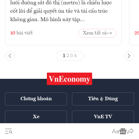
lưới đường sắt đô thị (metro) là chiến lược
cốt lõi để giải quyết ùn tắc và tái cấu trúc
không gian. Mô hình này tập...
10
bài viết
Xem tất cả
2
1
2
3
4
Chứng khoán
Tiêu & Dùng
Xe
VnE TV
Tech Connect
English ++