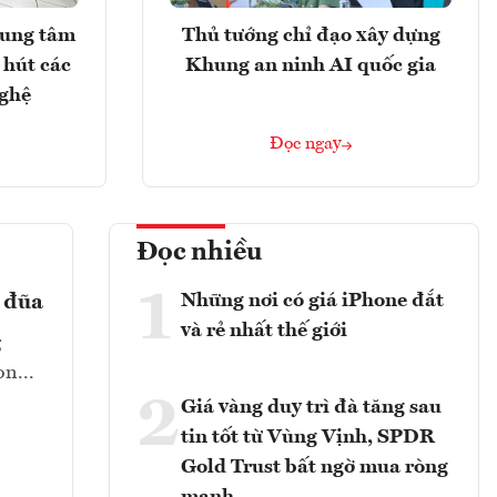
rung tâm
Thủ tướng chỉ đạo xây dựng
 hút các
Khung an ninh AI quốc gia
nghệ
Đọc ngay
Đọc nhiều
1
Những nơi có giá iPhone đắt
ả đũa
và rẻ nhất thế giới
g
n...
2
Giá vàng duy trì đà tăng sau
tin tốt từ Vùng Vịnh, SPDR
Gold Trust bất ngờ mua ròng