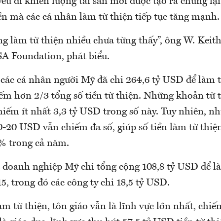
u đi khiến lượng tài sản mới được tạo ra chững lại 
iền mà các cá nhân làm từ thiện tiếp tục tăng mạnh.
g làm từ thiện nhiều chưa từng thấy”, ông W. Keith
SA Foundation, phát biểu.
 các cá nhân người Mỹ đã chi 264,6 tỷ USD để làm t
ếm hơn 2/3 tổng số tiền từ thiện. Những khoản từ t
hiếm ít nhất 3,3 tỷ USD trong số này. Tuy nhiên, 
0-20 USD vẫn chiếm đa số, giúp số tiền làm từ thiện
% trong cả năm.
à doanh nghiệp Mỹ chi tổng cộng 108,8 tỷ USD để l
, trong đó các công ty chi 18,5 tỷ USD.
m từ thiện, tôn giáo vẫn là lĩnh vực lớn nhất, chiếm