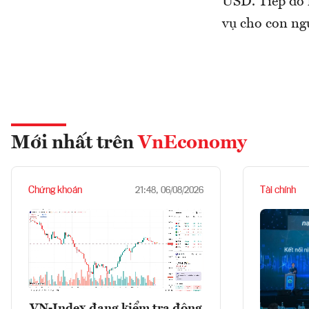
USD. Tiếp đó l
vụ cho con ng
Mới nhất trên
VnEconomy
Chứng khoán
Tài chính
21:48, 06/08/2026
VN-Index đang kiểm tra động