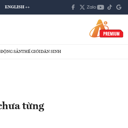
ENGLISH ++
 ĐỘNG SẢN
THẾ GIỚI
DÂN SINH
chưa từng