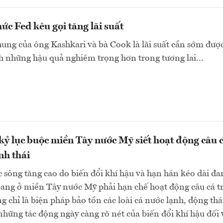
ức Fed kêu gọi tăng lãi suất
ng của ông Kashkari và bà Cook là lãi suất cần sớm đượ
h những hậu quả nghiêm trọng hơn trong tương lai...
ỷ lục buộc miền Tây nước Mỹ siết hoạt động câu 
nh thái
 sông tăng cao do biến đổi khí hậu và hạn hán kéo dài đa
bang ở miền Tây nước Mỹ phải hạn chế hoạt động câu cá t
 chỉ là biện pháp bảo tồn các loài cá nước lạnh, động thá
những tác động ngày càng rõ nét của biến đổi khí hậu đối 