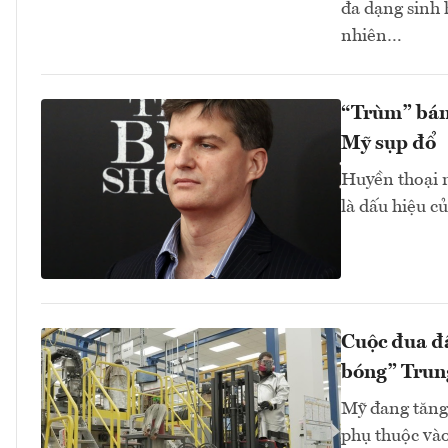
đa dạng sinh 
nhiên…
“Trùm” bán
Mỹ sụp đổ
Huyền thoại n
là dấu hiệu củ
Cuộc đua đấ
bóng” Trun
Mỹ đang tăng
phụ thuộc và