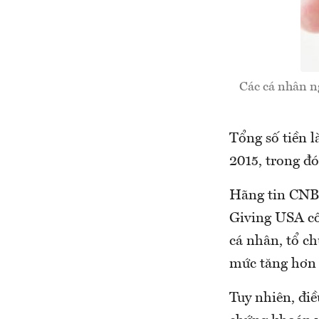
Các cá nhân n
Tổng số tiền 
2015, trong đ
Hãng tin CNBC
Giving USA côn
cá nhân, tổ c
mức tăng hơn 
Tuy nhiên, điề