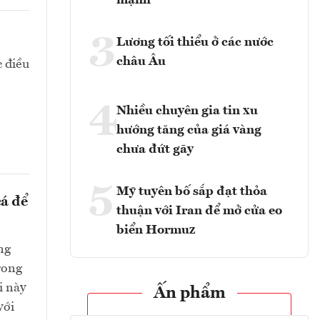
mạnh
3
Lương tối thiểu ở các nước
châu Âu
c điều
4
Nhiều chuyên gia tin xu
hướng tăng của giá vàng
chưa đứt gãy
5
Mỹ tuyên bố sắp đạt thỏa
cá để
thuận với Iran để mở cửa eo
biển Hormuz
ng
rong
i này
Ấn phẩm
với