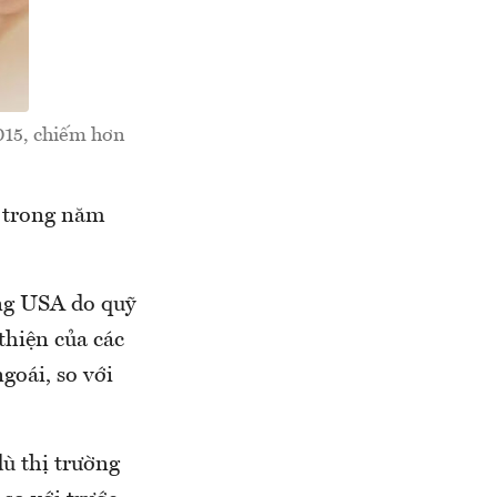
015, chiếm hơn
D trong năm
ng USA do quỹ
thiện của các
goái, so với
dù thị trường