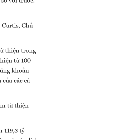
so với trước.
 Curtis, Chủ
ừ thiện trong
hiện từ 100
những khoản
 của các cá
àm từ thiện
 119,3 tỷ