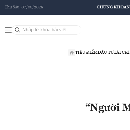
Thứ Sáu, 07/08/2026
CHỨNG KHOÁN
TIÊU ĐIỂM
ĐẦU TƯ
TÀI CH
“Người M