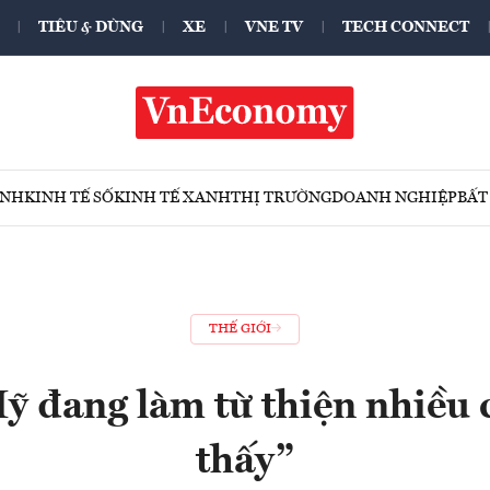
TIÊU & DÙNG
XE
VNE TV
TECH CONNECT
ÍNH
KINH TẾ SỐ
KINH TẾ XANH
THỊ TRƯỜNG
DOANH NGHIỆP
BẤT
THẾ GIỚI
ỹ đang làm từ thiện nhiều 
thấy”