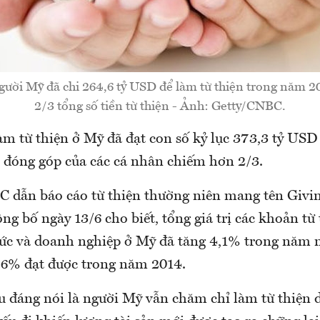
gười Mỹ đã chi 264,6 tỷ USD để làm từ thiện trong năm 2
2/3 tổng số tiền từ thiện - Ảnh: Getty/CNBC.
làm từ thiện ở Mỹ đã đạt con số kỷ lục 373,3 tỷ US
ó đóng góp của các cá nhân chiếm hơn 2/3.
 dẫn báo cáo từ thiện thường niên mang tên Givi
g bố ngày 13/6 cho biết, tổng giá trị các khoản từ 
hức và doanh nghiệp ở Mỹ đã tăng 4,1% trong năm n
6% đạt được trong năm 2014.
u đáng nói là người Mỹ vẫn chăm chỉ làm từ thiện 