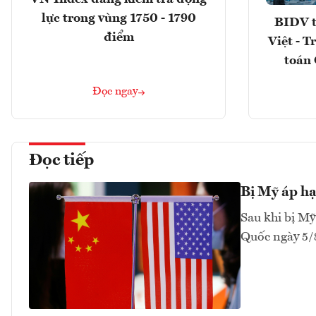
lực trong vùng 1750 - 1790
BIDV t
điểm
Việt - T
toán 
Đọc ngay
Đọc tiếp
Bị Mỹ áp hạ
Sau khi bị Mỹ
Quốc ngày 5/