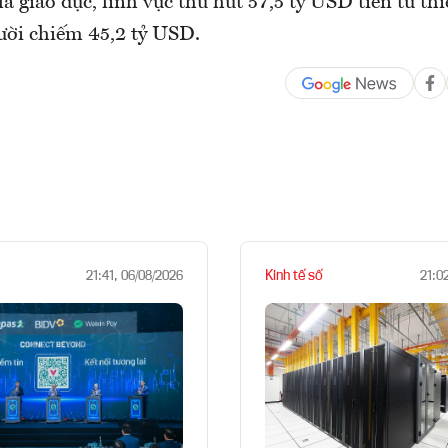
à giáo dục, lĩnh vực thu hút 57,5 tỷ USD tiền từ thi
ười chiếm 45,2 tỷ USD.
Kinh tế số
21:41, 06/08/2026
21:0