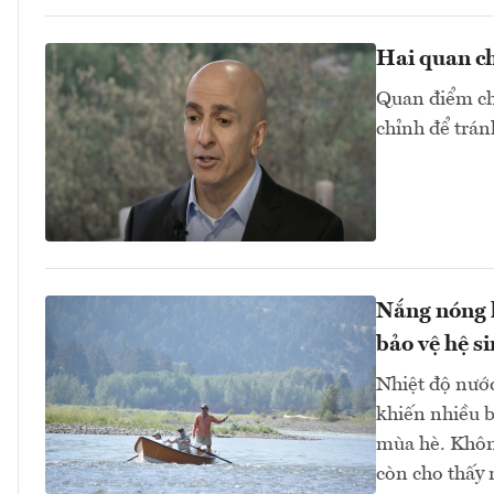
Hai quan ch
Quan điểm chu
chỉnh để trán
Nắng nóng k
bảo vệ hệ si
Nhiệt độ nước
khiến nhiều 
mùa hè. Không
còn cho thấy 