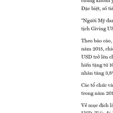
chứng khoán yế
Đặc biệt, số t
“Người Mỹ đan
tịch Giving U
Theo báo cáo,
năm 2015, chi
USD trở lên c
hiến tặng từ 1
nhân tăng 3,8
Các tổ chức v
trong năm 2015
Về mục đích là