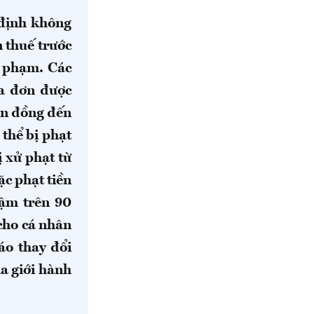
định không
n thuế trước
i phạm. Các
óa đơn được
ìn đồng đến
thể bị phạt
 xử phạt từ
c phạt tiền
hậm trên 90
cho cá nhân
áo thay đổi
ịa giới hành