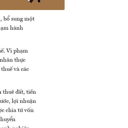
i, bổ sung một
phạm hành
uế. Vi phạm
á nhân thực
 thuế và các
 thuê đất, tiền
nước, lợi nhuận
ợc chia từ vốn
chuyển