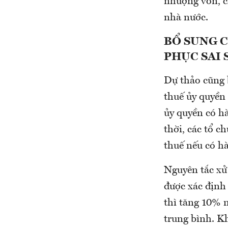
nhượng vốn, c
nhà nước.
BỔ SUNG 
PHỤC SAI 
Dự thảo cũng 
thuế ủy quyền
ủy quyền có h
thời, các tổ c
thuế nếu có hà
Nguyên tắc xử 
được xác định
thì tăng 10% 
trung bình. Kh