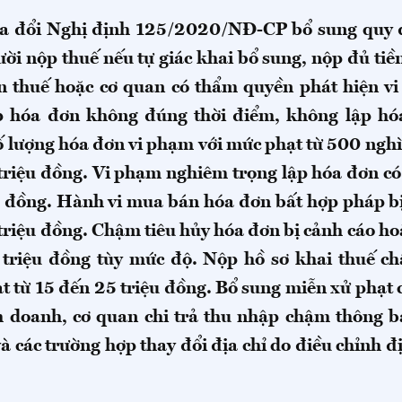
ửa đổi Nghị định 125/2020/NĐ-CP bổ sung quy 
ời nộp thuế nếu tự giác khai bổ sung, nộp đủ tiề
n thuế hoặc cơ quan có thẩm quyền phát hiện v
p hóa đơn không đúng thời điểm, không lập h
số lượng hóa đơn vi phạm với mức phạt từ 500 ngh
 triệu đồng. Vi phạm nghiêm trọng lập hóa đơn có 
ệu đồng. Hành vi mua bán hóa đơn bất hợp pháp bị
triệu đồng. Chậm tiêu hủy hóa đơn bị cảnh cáo hoặ
 triệu đồng tùy mức độ. Nộp hồ sơ khai thuế c
ạt từ 15 đến 25 triệu đồng. Bổ sung miễn xử phạt 
 doanh, cơ quan chi trả thu nhập chậm thông b
và các trường hợp thay đổi địa chỉ do điều chỉnh đ