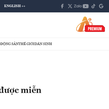
ENGLISH ++
 ĐỘNG SẢN
THẾ GIỚI
DÂN SINH
ể được miễn