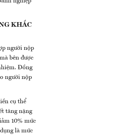
doanh nghiệp
ỘNG KHẮC
hợp người nộp
ế mà bên được
 nhiệm. Đồng
ho người nộp
iền cụ thể
ết tăng nặng
 giảm 10% mức
p dụng là mức