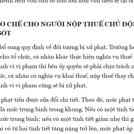
hênh lệch vốn chủ sở hữu lớn hơn vốn điều lệ tại 
CƠ CHẾ CHO NGƯỜI NỘP THUẾ CHỦ Đ
SÓT
bổ sung quy định về đối tượng bị xử phạt. Trường 
 cho tổ chức, cá nhân khác thực hiện nghĩa vụ thu
ành vi vi phạm thì bên ủy quyền sẽ phải chịu trách
hức, cá nhân có nghĩa vụ khai thuế, nộp thuế thay c
nh vi vi phạm cũng sẽ bị xử phạt.
phạt tiền được sửa đổi chi tiết. Theo đó, mức phạt t
 là mức trung bình trong khung. Nếu có một tình ti
mức trung bình; nếu có một tình tiết giảm nhẹ thì
i có từ hai tình tiết tăng nặng trở lên, mức phạt á