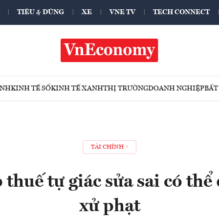
TIÊU & DÙNG
XE
VNE TV
TECH CONNECT
ÍNH
KINH TẾ SỐ
KINH TẾ XANH
THỊ TRƯỜNG
DOANH NGHIỆP
BẤT
TÀI CHÍNH
thuế tự giác sửa sai có th
xử phạt