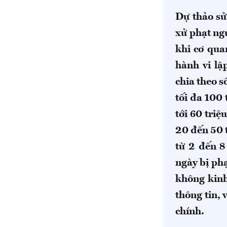
Dự thảo s
xử phạt ngư
khi cơ qua
hành vi lậ
chia theo 
tối đa 100
tới 60 tri
20 đến 50 
từ 2 đến 8
ngày bị ph
không kinh
thông tin, 
chính.