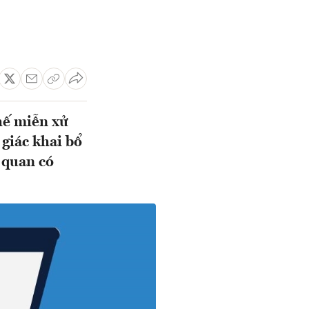
hế miễn xử
 giác khai bổ
 quan có