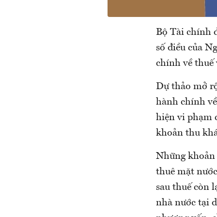
Bộ Tài chính 
số điều của N
chính về thuế
Dự thảo mở rộ
hành chính về 
hiện vi phạm c
khoản thu khá
Những khoản th
thuê mặt nước,
sau thuế còn l
nhà nước tại 