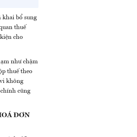
ã khai bổ sung
 quan thuế
 kiện cho
 phạm như chậm
ộp thuế theo
 vi không
h chính cũng
HOÁ ĐƠN