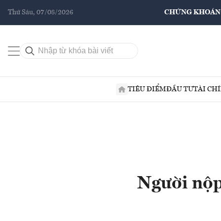
Thứ Sáu, 07/08/2026
CHỨNG KHOÁN
TIÊU ĐIỂM
ĐẦU TƯ
TÀI CH
Người nộp 