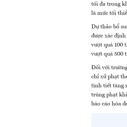
tối đa trong k
là mức tối thi
Dự thảo bổ su
được xác định 
vượt quá 100 t
vượt quá 500 t
Đối với trườn
chỉ xử phạt t
tình tiết tăn
trùng phạt khi
báo cáo hóa đ