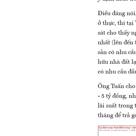
Điều đáng nói
ở thực, thì tạ
sát cho thấy n
nhất (lên đến
sản có nhu cầ
hữu nhà đất l
có nhu cầu đầu
Ông Tuấn cho b
- 5 tỷ đồng, n
lãi suất tron
tháng để trả g