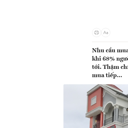
Nhu cầu mua 
khi 68% ngườ
tới. Thậm ch
mua tiếp…