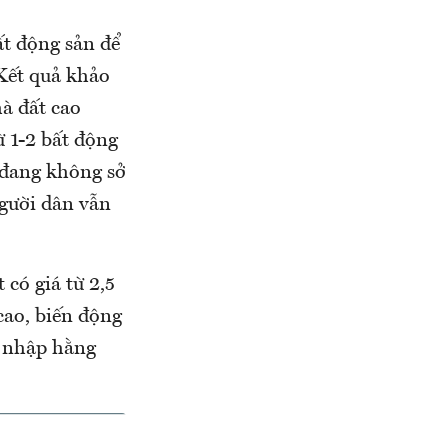
ất động sản để
 Kết quả khảo
hà đất cao
 1-2 bất động
 đang không sở
người dân vẫn
có giá từ 2,5
 cao, biến động
u nhập hằng