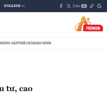
ENGLISH ++
 ĐỘNG SẢN
THẾ GIỚI
DÂN SINH
 tư, cao