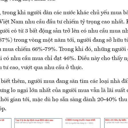
, trong khi người dân các nước khác chủ yếu mua b
i Việt Nam nhu cầu đầu tư chiếm tỷ trọng cao nhất.
gười có từ 3 bất động sản trở lên có nhu cầu mua n
 87%) trong vòng một năm tới, người đang sở hữu từ
u mua chiếm 66%-79%. Trong khi đó, những người
ại có nhu cầu mua chỉ đạt 46%. Điều này cho thấy 
 tư cao, vượt qua nhu cầu ở thực.
iết thêm, người mua đang săn tìm các loại nhà đất 
hưng lo ngại lớn nhất của người mua vẫn là lãi suất
g thời gian tới, mặc dù họ sẵn sàng dành 20-40% th
óp.