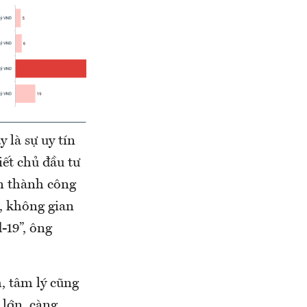
 là sự uy tín
ết chủ đầu tư
àn thành công
, không gian
-19”, ông
 tâm lý cũng
 lớn, càng