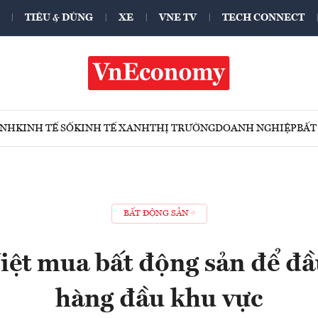
TIÊU & DÙNG
XE
VNE TV
TECH CONNECT
ÍNH
KINH TẾ SỐ
KINH TẾ XANH
THỊ TRƯỜNG
DOANH NGHIỆP
BẤT
BẤT ĐỘNG SẢN
iệt mua bất động sản để đầu
hàng đầu khu vực