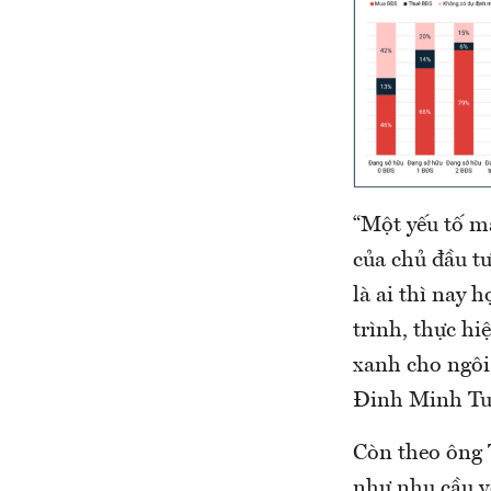
“Một yếu tố m
của chủ đầu t
là ai thì nay 
trình, thực h
xanh cho ngôi 
Đinh Minh Tu
Còn theo ông
như nhu cầu v