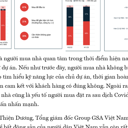
à người mua nhà quan tâm trong thời điểm hiện nay
ư dự án. Nếu như trước đây, người mua nhà không bi
họ tìm hiểu kỹ năng lực của chủ dự án, thời gian ho
iện cam kết với khách hàng có đúng không. Ngoài ra
nhà cũng là yếu tố người mua đặt ra sau dịch Covid
ấn nhấn mạnh.
 Thiện Dương, Tổng giám đốc Group GSA Việt Nam,
ề bất động sản của người dân Việt Nam vẫn còn rất