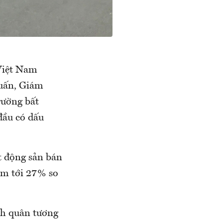
 Việt Nam
Tuấn, Giám
rường bất
đầu có dấu
t động sản bán
ảm tới 27% so
nh quân tương