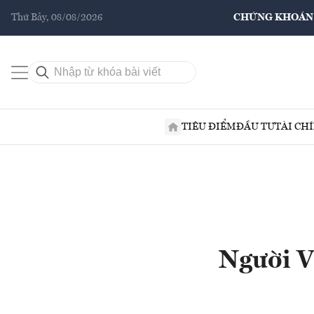
Thứ Bảy, 08/08/2026
CHỨNG KHOÁN
TIÊU ĐIỂM
ĐẦU TƯ
TÀI CH
Người V