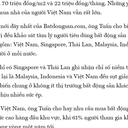
à 70 triệu đồng/m2 và 22 triệu đồng/tháng. Những y
mua nhà của người Việt Nam vẫn rất lớn.
mới đây nhất của Batdongsan.com, ông Tuấn cho bi
ị đều khảo sát tâm lý người tiêu dùng bất động sản 
m: Việt Nam, Singapore, Thái Lan, Malaysia, Ind
ời ở mỗi nước.
hỉ có Singapore và Thái Lan ghi nhận chỉ số niềm ti
 lại là Malaysia, Indonesia và Việt Nam đều sụt giả
n biến chung ở không ít thị trường bất động sản khác
chịu nhiều sức ép.
g Việt Nam, ông Tuấn cho hay nhu cầu mua bất động
 cao hàng đầu khu vực, khi 61% người tham gia kh
ong vòng một năm tới.