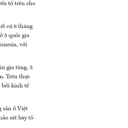
ếu tố trên cho
ết cứ 6 tháng
ở 5 quốc gia
onesia, với
n gia tăng, 3
m. Trên thực
 bởi kinh tế
 sản ở Việt
ảo sát bày tỏ