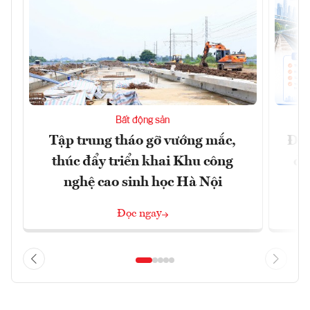
Bất động sản
Tập trung tháo gỡ vướng mắc,
Đồn
thúc đẩy triển khai Khu công
dự
nghệ cao sinh học Hà Nội
Đọc ngay