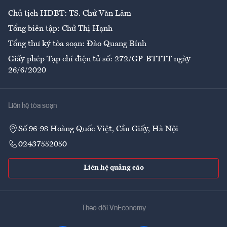
Chủ tịch HĐBT: TS. Chử Văn Lâm
Tổng biên tập: Chử Thị Hạnh
Tổng thư ký tòa soạn: Đào Quang Bính
Giấy phép Tạp chí điện tử số: 272/GP-BTTTT ngày
26/6/2020
Liên hệ tòa soạn
Số 96-98 Hoàng Quốc Việt, Cầu Giấy, Hà Nội
02437552050
Liên hệ quảng cáo
Theo dõi VnEconomy