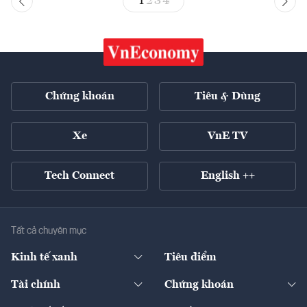
1
2
3
4
Chứng khoán
Tiêu & Dùng
Xe
VnE TV
Tech Connect
English ++
Tất cả chuyên mục
Kinh tế xanh
Tiêu điểm
Chuyển động xanh
Tài chính
Chứng khoán
Pháp lý
Ngân hàng
Doanh nghiệp niêm yết