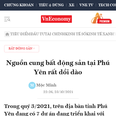
CHỨNG KHOÁN
TIÊU & DÙNG
XE
VNE TV
TECH CO
TIÊU ĐIỂM
ĐẦU TƯ
TÀI CHÍNH
KINH TẾ SỐ
KINH TẾ XANH
BẤT ĐỘNG SẢN
Nguồn cung bất động sản tại Phú
Yên rất dồi dào
Mộc Minh
M
22:26, 23/10/2021
Trong quý 3/2021, trên địa bàn tỉnh Phú
Yên đang có 7 dự án đang triển khai với