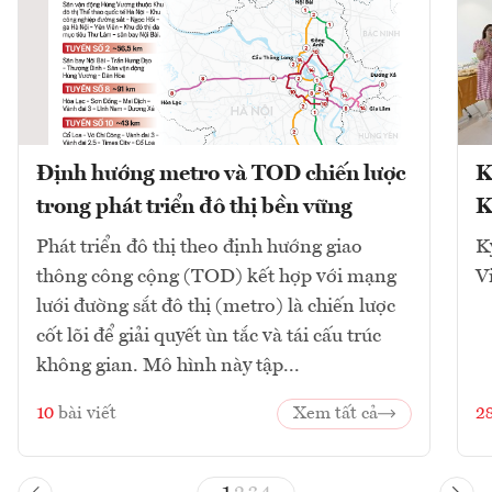
Định hướng metro và TOD chiến lược
K
trong phát triển đô thị bền vững
K
Phát triển đô thị theo định hướng giao
K
thông công cộng (TOD) kết hợp với mạng
V
lưới đường sắt đô thị (metro) là chiến lược
cốt lõi để giải quyết ùn tắc và tái cấu trúc
không gian. Mô hình này tập...
10
bài viết
Xem tất cả
2