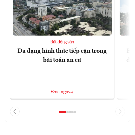
Bất động sản
Đa dạng hình thức tiếp cận trong
Hà
bài toán an cư
đặc
Đọc ngay