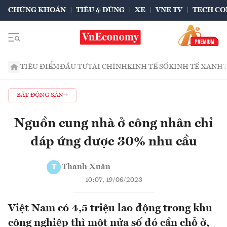
CHỨNG KHOÁN
TIÊU & DÙNG
XE
VNE TV
TECH CO
TIÊU ĐIỂM
ĐẦU TƯ
TÀI CHÍNH
KINH TẾ SỐ
KINH TẾ XANH
BẤT ĐỘNG SẢN
Nguồn cung nhà ở công nhân chỉ
đáp ứng được 30% nhu cầu
Thanh Xuân
T
10:07, 19/06/2023
Việt Nam có 4,5 triệu lao động trong khu
công nghiệp thì một nửa số đó cần chỗ ở,