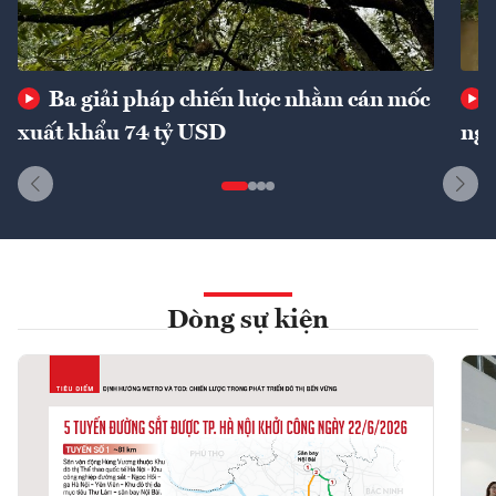
Ba giải pháp chiến lược nhằm cán mốc
xuất khẩu 74 tỷ USD
ngu
Dòng sự kiện