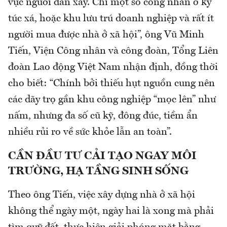
vực người dân xây. Chỉ một số công nhân ở ký
túc xá, hoặc khu lưu trú doanh nghiệp và rất ít
người mua được nhà ở xã hội”, ông Vũ Minh
Tiến, Viện Công nhân và công đoàn, Tổng Liên
đoàn Lao động Việt Nam nhận định, đồng thời
cho biết: “Chính bởi thiếu hụt nguồn cung nên
các dãy trọ gần khu công nghiệp “mọc lên” như
nấm, nhưng đa số cũ kỹ, đông đúc, tiềm ẩn
nhiều rủi ro về sức khỏe lẫn an toàn”.
CẦN ĐẦU TƯ CẢI TẠO NGAY MÔI
TRƯỜNG, HẠ TẦNG SINH SỐNG
Theo ông Tiến, việc xây dựng nhà ở xã hội
không thể ngày một, ngày hai là xong mà phải