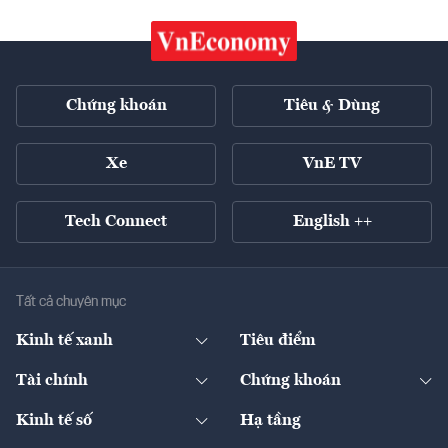
Chứng khoán
Tiêu & Dùng
Xe
VnE TV
Tech Connect
English ++
Tất cả chuyên mục
Kinh tế xanh
Tiêu điểm
Chuyển động xanh
Tài chính
Chứng khoán
Pháp lý
Ngân hàng
Doanh nghiệp niêm yết
Kinh tế số
Hạ tầng
Thương hiệu xanh
Thị trường vốn
Thị trường