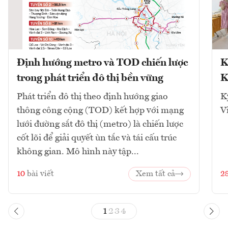
Định hướng metro và TOD chiến lược
K
trong phát triển đô thị bền vững
K
Phát triển đô thị theo định hướng giao
K
thông công cộng (TOD) kết hợp với mạng
V
lưới đường sắt đô thị (metro) là chiến lược
cốt lõi để giải quyết ùn tắc và tái cấu trúc
không gian. Mô hình này tập...
10
bài viết
Xem tất cả
2
1
2
3
4