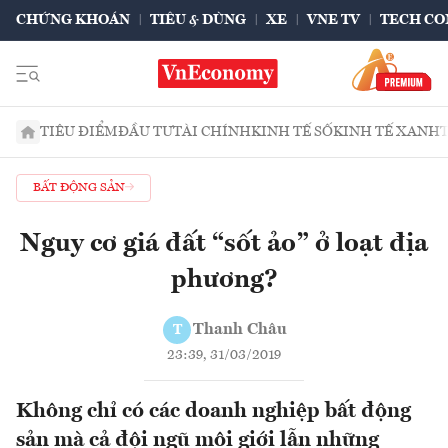
CHỨNG KHOÁN
TIÊU & DÙNG
XE
VNE TV
TECH CO
TIÊU ĐIỂM
ĐẦU TƯ
TÀI CHÍNH
KINH TẾ SỐ
KINH TẾ XANH
BẤT ĐỘNG SẢN
Nguy cơ giá đất “sốt ảo” ở loạt địa
phương?
Thanh Châu
T
23:39, 31/03/2019
Không chỉ có các doanh nghiệp bất động
sản mà cả đội ngũ môi giới lẫn những