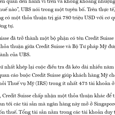
ên quan đến hành vi trên và không khoang nhượng 
huế nào”, UBS nói trong một tuyên bố. Trên thực tế
g có một thỏa thuận trị giá 780 triệu USD với cơ q
ơng tự.
isse đã trở thành một bộ phận có tên Credit Suisse
thỏa thuận giữa Credit Suisse và Bộ Tư pháp Mỹ đượ
hành của UBS.
ứ nhất khép lại cuộc điều tra đã kéo dài nhiều năm
quan cáo buộc Credit Suisse giúp khách hàng Mỹ che
hỏi Thuế vụ Mỹ (IRS) trong ít nhất 475 tài khoản ở
, Credit Suisse chấp nhận một thỏa thuận khác để 
quan tới các tài sản mà ngân hàng này mở ở Singapo
ốn thuế. Tổng tài sản nằm trong các tài khoản duy 