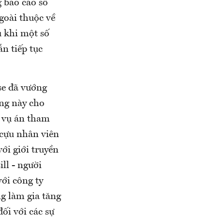
g báo cáo số
goài thuộc về
u khi một số
ẫn tiếp tục
se đã vướng
àng này cho
t vụ án tham
 cựu nhân viên
ới giới truyền
ll - người
với công ty
g làm gia tăng
ối với các sự