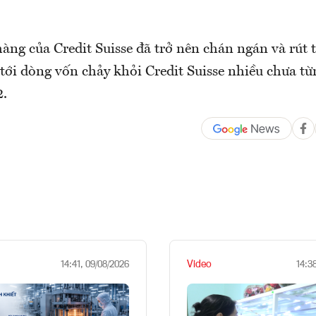
àng của Credit Suisse đã trở nên chán ngán và rút 
tới dòng vốn chảy khỏi Credit Suisse nhiều chưa từ
2.
Video
14:41, 09/08/2026
14:3