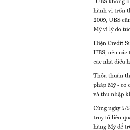
“UBS không li
hành vi trốn t
2009, UBS cũn
Mỹ vì lý do tư
Hiện Credit Su
UBS, nên các 
các nhà điều 
Thỏa thuận th
pháp Mỹ - cơ 
và thu nhập k
Cùng ngày 5/5
truy tố liên 
hàng Mỹ để tr