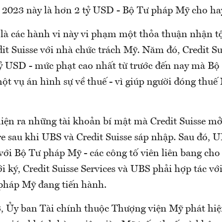
2023 này là hơn 2 tỷ USD - Bộ Tư pháp Mỹ cho ha
là các hành vi này vi phạm một thỏa thuận nhận t
it Suisse với nhà chức trách Mỹ. Năm đó, Credit Su
tỷ USD - mức phạt cao nhất từ trước đến nay mà B
ột vụ án hình sự về thuế - vì giúp người đóng thuế 
iện ra những tài khoản bí mật mà Credit Suisse m
e sau khi UBS và Credit Suisse sáp nhập. Sau đó, 
với Bộ Tư pháp Mỹ - các công tố viên liên bang cho 
 ký, Credit Suisse Services và UBS phải hợp tác với
pháp Mỹ đang tiến hành.
 Ủy ban Tài chính thuộc Thượng viện Mỹ phát hiệ