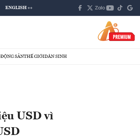
ENGLISH ++
 ĐỘNG SẢN
THẾ GIỚI
DÂN SINH
iệu USD vì
 USD