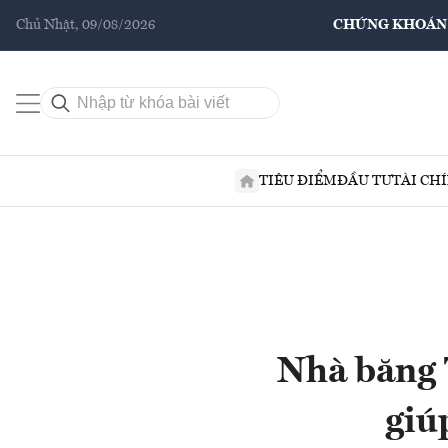
Chủ Nhật, 09/08/2026
CHỨNG KHOÁN
TIÊU ĐIỂM
ĐẦU TƯ
TÀI CH
Nhà băng 
giú