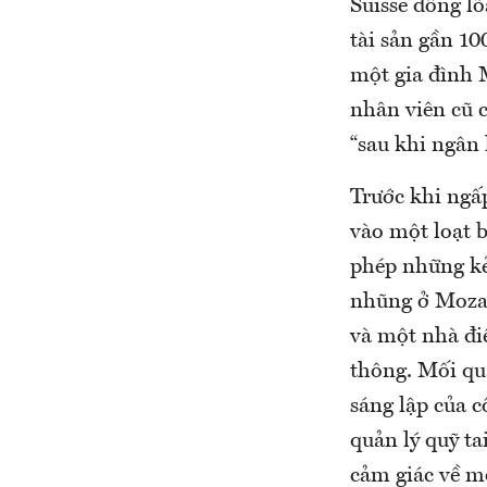
Suisse đồng lõ
tài sản gần 1
một gia đình 
nhân viên cũ c
“sau khi ngân 
Trước khi ngấ
vào một loạt 
phép những kẻ
nhũng ở Mozam
và một nhà điề
thông. Mối qua
sáng lập của c
quản lý quỹ t
cảm giác về mộ