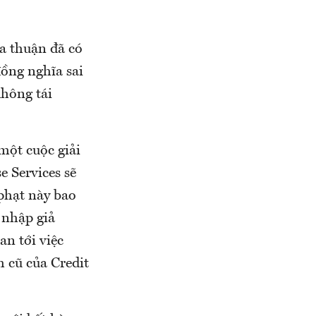
a thuận đã có
đồng nghĩa sai
không tái
một cuộc giải
e Services sẽ
 phạt này bao
 nhập giả
an tới việc
 cũ của Credit