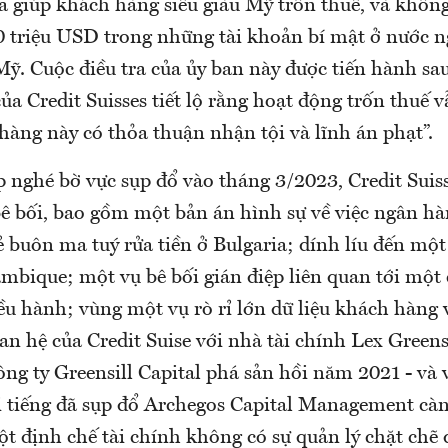
a giúp khách hàng siêu giàu Mỹ trốn thuế, và khôn
00 triệu USD trong những tài khoản bí mật ở nước n
Mỹ. Cuộc điều tra của ủy ban này được tiến hành sa
ủa Credit Suisses tiết lộ rằng hoạt động trốn thuế v
hàng này có thỏa thuận nhận tội và lĩnh án phạt”.
p nghé bờ vực sụp đổ vào tháng 3/2023, Credit Suis
bê bối, bao gồm một bản án hình sự về việc ngân h
 buôn ma tuý rửa tiền ở Bulgaria; dính líu đến mộ
bique; một vụ bê bối gián điệp liên quan tới một
u hành; vùng một vụ rò rỉ lớn dữ liệu khách hàng v
n hệ của Credit Suise với nhà tài chính Lex Greensi
ông ty Greensill Capital phá sản hồi năm 2021 - và 
ai tiếng đã sụp đổ Archegos Capital Management càn
t định chế tài chính không có sự quản lý chặt chẽ đ