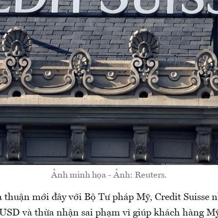
Ảnh minh họa - Ảnh: Reuters.
a thuận mới đây với Bộ Tư pháp Mỹ, Credit Suisse n
u USD và thừa nhận sai phạm vì giúp khách hàng Mỹ