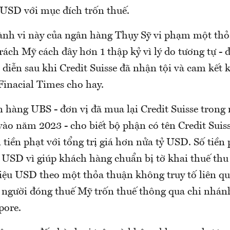
 USD với mục đích trốn thuế.
ành vi này của ngân hàng Thụy Sỹ vi phạm một thỏ
rách Mỹ cách đây hơn 1 thập kỷ vì lý do tương tự - 
diễn sau khi Credit Suisse đã nhận tội và cam kết 
Finacial Times cho hay.
 hàng UBS - đơn vị đã mua lại Credit Suisse trong 
ào năm 2023 - cho biết bộ phận có tên Credit Suiss
tiền phạt với tổng trị giá hơn nửa tỷ USD. Số tiền
 USD vì giúp khách hàng chuẩn bị tờ khai thuế thu
iệu USD theo một thỏa thuận không truy tố liên qu
 người đóng thuế Mỹ trốn thuế thông qua chi nhánh
pore.