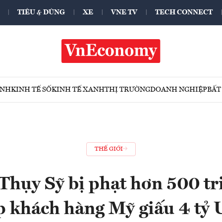
TIÊU & DÙNG
XE
VNE TV
TECH CONNECT
ÍNH
KINH TẾ SỐ
KINH TẾ XANH
THỊ TRƯỜNG
DOANH NGHIỆP
BẤT
THẾ GIỚI
Thụy Sỹ bị phạt hơn 500 tr
p khách hàng Mỹ giấu 4 tỷ