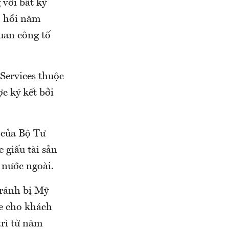
với bất kỳ
, hồi năm
uan công tố
 Services thuộc
c ký kết bởi
 của Bộ Tư
 giấu tài sản
 nước ngoài.
tránh bị Mỹ
re cho khách
trì từ năm