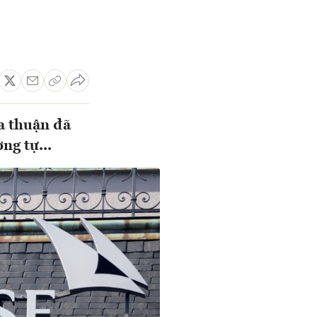
a thuận đã
ng tự...