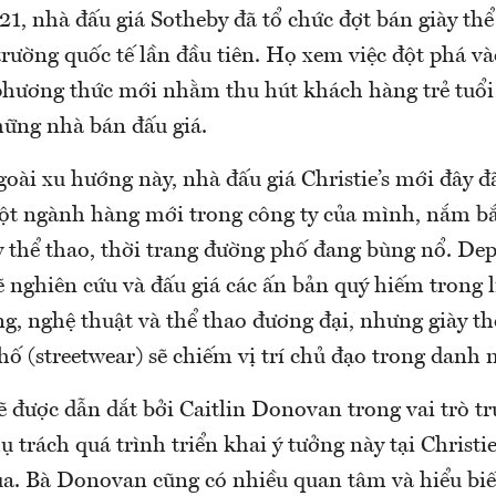
1, nhà đấu giá Sotheby đã tổ chức đợt bán giày th
trường quốc tế lần đầu tiên. Họ xem việc đột phá v
hương thức mới nhằm thu hút khách hàng trẻ tuổi
hững nhà bán đấu giá.
i xu hướng này, nhà đấu giá Christie’s mới đây đã 
t ngành hàng mới trong công ty của mình, nắm bắt
ày thể thao, thời trang đường phố đang bùng nổ. D
 nghiên cứu và đấu giá các ấn bản quý hiếm trong 
ng, nghệ thuật và thể thao đương đại, nhưng giày th
ố (streetwear) sẽ chiếm vị trí chủ đạo trong danh 
ẽ được dẫn dắt bởi Caitlin Donovan trong vai trò t
 trách quá trình triển khai ý tưởng này ​​tại Christie
a. Bà Donovan cũng có nhiều quan tâm và hiểu biết