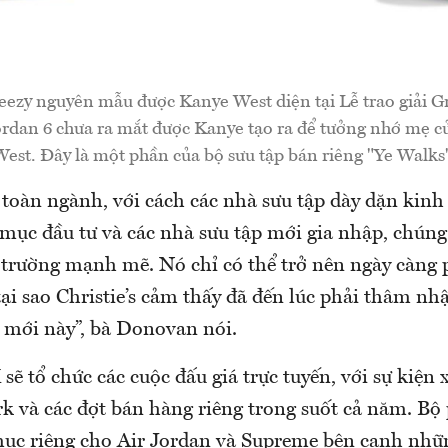
eezy nguyên mẫu được Kanye West diện tại Lễ trao giải
ordan 6 chưa ra mắt được Kanye tạo ra để tưởng nhớ mẹ 
est. Đây là một phần của bộ sưu tập bán riêng "Ye Walks
 toàn ngành, với cách các nhà sưu tập dày dặn kin
 mục đầu tư và các nhà sưu tập mới gia nhập, chúng
ị trường mạnh mẽ. Nó chỉ có thể trở nên ngày càng 
 tại sao Christie’s cảm thấy đã đến lúc phải thâm nh
g mới này”, bà Donovan nói.
ẽ tổ chức các cuộc đấu giá trực tuyến, với sự kiện 
rk và các đợt bán hàng riêng trong suốt cả năm. Bộ
ục riêng cho Air Jordan và Supreme bên cạnh nhữ