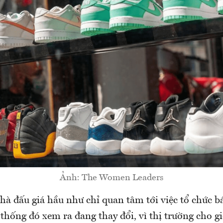
Ảnh: The Women Leaders
hà đấu giá hầu như chỉ quan tâm tới việc tổ chức b
hống đó xem ra đang thay đổi, vì thị trường cho gi