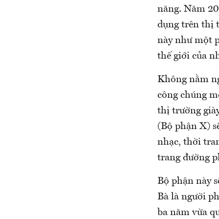
năng. Năm 202
dụng trên thị 
này như một p
thế giới của n
Không nằm ngoà
công chúng mộ
thị trường gi
(Bộ phận X) sẽ
nhạc, thời tra
trang đường ph
Bộ phận này s
Bà là người phụ
ba năm vừa qu