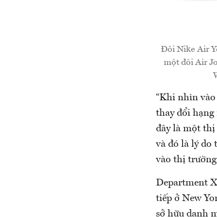
Đôi Nike Air Y
một đôi Air J
W
“Khi nhìn vào
thay đổi hạng
đây là một th
và đó là lý do
vào thị trườn
Department X s
tiếp ở New Yo
sở hữu danh m