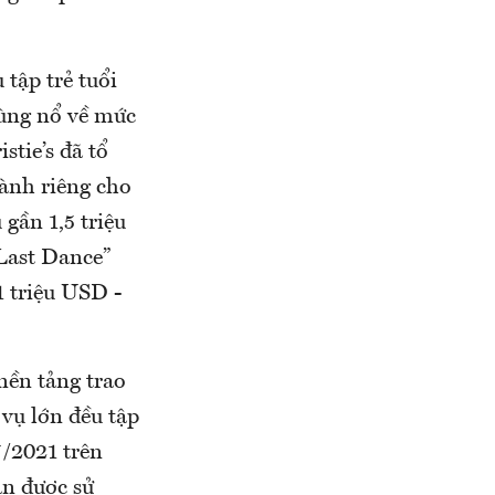
 tập trẻ tuổi
bùng nổ về mức
stie’s đã tổ
dành riêng cho
gần 1,5 triệu
“Last Dance”
1 triệu USD -
nền tảng trao
 vụ lớn đều tập
7/2021 trên
an được sử