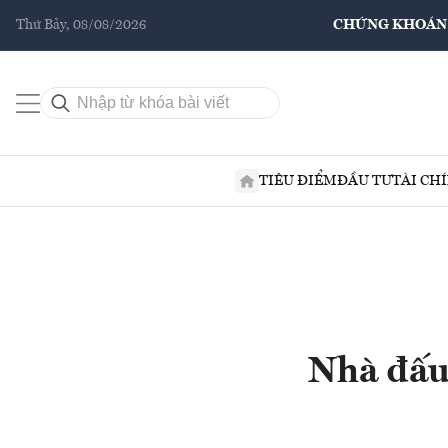
Thứ Bảy, 08/08/2026
CHỨNG KHOÁN
TIÊU ĐIỂM
ĐẦU TƯ
TÀI CH
Nhà đấu 