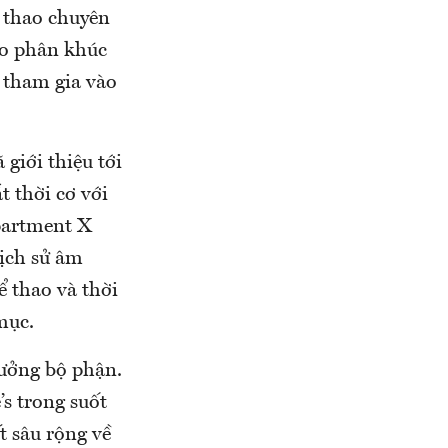
ể thao chuyên
ào phân khúc
 tham gia vào
giới thiệu tới
 thời cơ với
epartment X
lịch sử âm
ể thao và thời
mục.
rưởng bộ phận.
’s trong suốt
 sâu rộng về