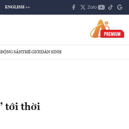
ENGLISH ++
 ĐỘNG SẢN
THẾ GIỚI
DÂN SINH
 tới thời