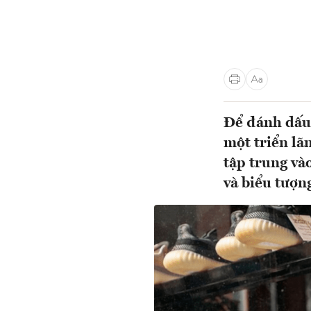
Để đánh dấu 
một triển lã
tập trung và
và biểu tượn