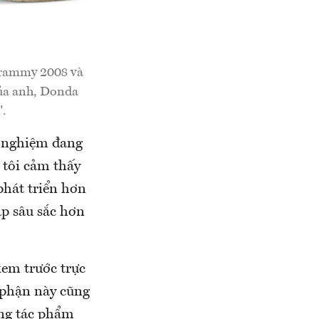
 Grammy 2008 và
của anh, Donda
".
h nghiệm đang
 tôi cảm thấy
phát triển hơn
ập sâu sắc hơn
xem trước trực
 phận này cũng
ng tác phẩm