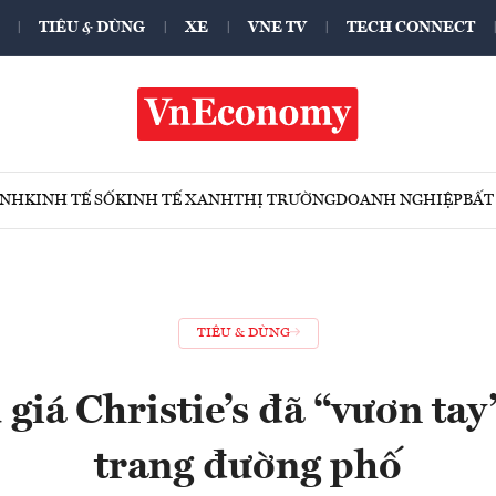
TIÊU & DÙNG
XE
VNE TV
TECH CONNECT
ÍNH
KINH TẾ SỐ
KINH TẾ XANH
THỊ TRƯỜNG
DOANH NGHIỆP
BẤT
TIÊU & DÙNG
giá Christie’s đã “vươn tay”
trang đường phố