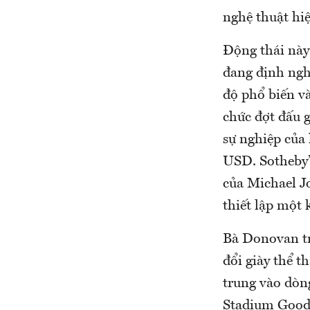
nghệ thuật hiệ
Động thái này 
đang định nghĩ
độ phổ biến và
chức đợt đấu g
sự nghiệp của 
USD. Sotheby’s
của Michael Jo
thiết lập một 
Bà Donovan tr
đổi giày thể t
trung vào dòn
Stadium Goods