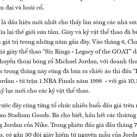
n đại và hoài cổ.
là dấu hiệu mới nhất cho thấy làn sóng các nhà sưu
a lại thế giới sưu tầm. Giày và kỷ vật thể thao đã 
 giá trị trong những năm gần đây. Vào tháng 6, Chri
iá giày thể thao “Six Rings - Legacy of the GOAT” 
huyền thoại bóng rổ Michael Jordan, với doanh thu 
 trong tháng này cũng đã bán ra chiếc áo thi đấu 
rdan - từ trận 1 NBA Finals năm 1998 - với giá 10,
kỷ lục mới cho các kỷ vật thể thao.
ước đây cũng từng tổ chức nhiều buổi đấu giá trên 
hao Stadium Goods. Bà cho biết, hầu hết các thương
g Jordan của Nike. Trong phiên đấu giá đầu tháng 
, có gần 30 đôi giày hiếm từ nguyên mẫu của Jord