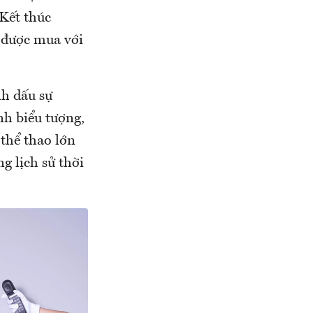
 Kết thúc
y được mua với
nh dấu sự
nh biểu tượng,
thể thao lớn
ng lịch sử thời