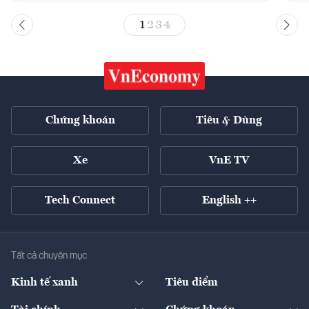
1
2
3
4
Chứng khoán
Tiêu & Dùng
Xe
VnE TV
Tech Connect
English ++
Tất cả chuyên mục
Kinh tế xanh
Tiêu điểm
Chuyển động xanh