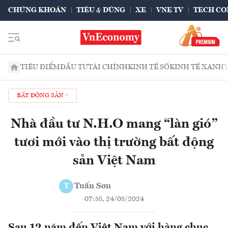
CHỨNG KHOÁN
TIÊU & DÙNG
XE
VNE TV
TECH CO
TIÊU ĐIỂM
ĐẦU TƯ
TÀI CHÍNH
KINH TẾ SỐ
KINH TẾ XANH
BẤT ĐỘNG SẢN
Nhà đầu tư N.H.O mang “làn gió”
tươi mới vào thị trường bất động
sản Việt Nam
Tuấn Sơn
T
07:58, 24/08/2024
Sau 12 năm đến Việt Nam với hàng chục