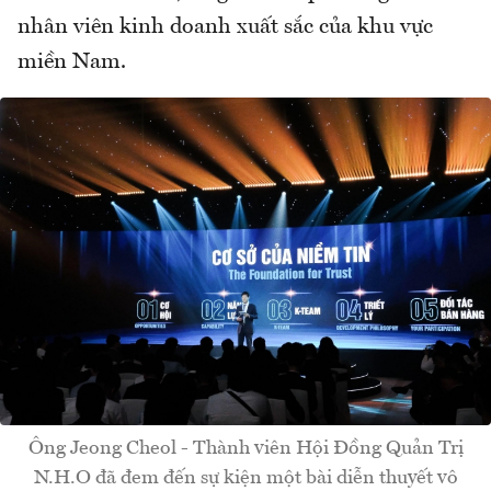
nhân viên kinh doanh xuất sắc của khu vực
miền Nam.
Ông Jeong Cheol - Thành viên Hội Đồng Quản Trị
N.H.O đã đem đến sự kiện một bài diễn thuyết vô