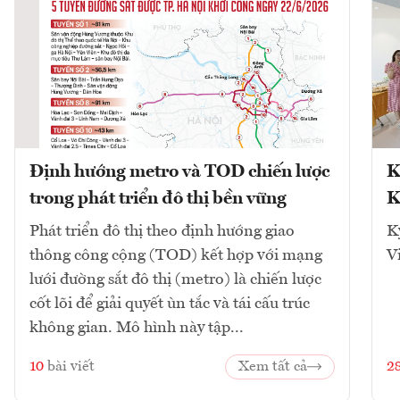
Định hướng metro và TOD chiến lược
K
trong phát triển đô thị bền vững
K
Phát triển đô thị theo định hướng giao
K
thông công cộng (TOD) kết hợp với mạng
V
lưới đường sắt đô thị (metro) là chiến lược
cốt lõi để giải quyết ùn tắc và tái cấu trúc
không gian. Mô hình này tập...
10
bài viết
Xem tất cả
2