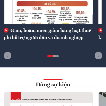
Giãn, hoãn, miễn giảm hàng loạt thuế
phí hỗ trợ người dân và doanh nghiệp
kin
Dòng sự kiện