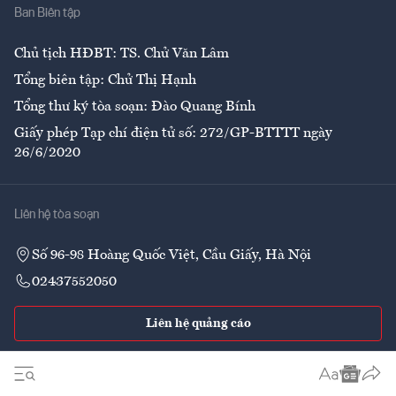
Ban Biên tập
Ẩm thực
Chủ tịch HĐBT: TS. Chử Văn Lâm
Tổng biên tập: Chử Thị Hạnh
Tổng thư ký tòa soạn: Đào Quang Bính
Giấy phép Tạp chí điện tử số: 272/GP-BTTTT ngày
26/6/2020
Liên hệ tòa soạn
Số 96-98 Hoàng Quốc Việt, Cầu Giấy, Hà Nội
02437552050
Liên hệ quảng cáo
Theo dõi VnEconomy