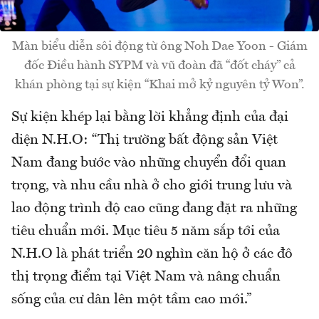
Màn biểu diễn sôi động từ ông Noh Dae Yoon - Giám
đốc Điều hành SYPM và vũ đoàn đã “đốt cháy” cả
khán phòng tại sự kiện “Khai mở kỷ nguyên tỷ Won”.
Sự kiện khép lại bằng lời khẳng định của đại
diện N.H.O: “Thị trường bất động sản Việt
Nam đang bước vào những chuyển đổi quan
trọng, và nhu cầu nhà ở cho giới trung lưu và
lao động trình độ cao cũng đang đặt ra những
tiêu chuẩn mới. Mục tiêu 5 năm sắp tới của
N.H.O là phát triển 20 nghìn căn hộ ở các đô
thị trọng điểm tại Việt Nam và nâng chuẩn
sống của cư dân lên một tầm cao mới.”