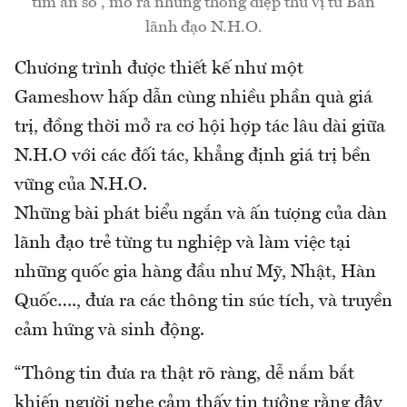
tìm ẩn số”, mở ra những thông điệp thú vị từ Ban
lãnh đạo N.H.O.
Chương trình được thiết kế như một
Gameshow hấp dẫn cùng nhiều phần quà giá
trị, đồng thời mở ra cơ hội hợp tác lâu dài giữa
N.H.O với các đối tác, khẳng định giá trị bền
vững của N.H.O.
Những bài phát biểu ngắn và ấn tượng của dàn
lãnh đạo trẻ từng tu nghiệp và làm việc tại
những quốc gia hàng đầu như Mỹ, Nhật, Hàn
Quốc…., đưa ra các thông tin súc tích, và truyền
cảm hứng và sinh động.
“Thông tin đưa ra thật rõ ràng, dễ nắm bắt
khiến người nghe cảm thấy tin tưởng rằng đây