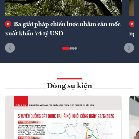
Ba giải pháp chiến lược nhằm cán mốc
xuất khẩu 74 tỷ USD
ngu
Dòng sự kiện