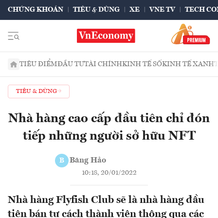
CHỨNG KHOÁN
TIÊU & DÙNG
XE
VNE TV
TECH CO
TIÊU ĐIỂM
ĐẦU TƯ
TÀI CHÍNH
KINH TẾ SỐ
KINH TẾ XANH
TIÊU & DÙNG
Nhà hàng cao cấp đầu tiên chỉ đón
tiếp những người sở hữu NFT
Băng Hảo
B
10:18, 20/01/2022
Nhà hàng Flyfish Club sẽ là nhà hàng đầu
tiên bán tư cách thành viên thông qua các