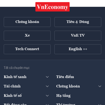
Chứng khoán
Tiêu & Dùng
Xe
VnE TV
Tech Connect
English ++
Tất cả chuyên mục
Kinh tế xanh
Tiêu điểm
Chuyển động xanh
Tài chính
Chứng khoán
Pháp lý
Ngân hàng
Doanh nghiệp niêm yết
Kinh tế số
Hạ tầng
Thương hiệu xanh
Thị trường vốn
Thị trường
Sản phẩm - Thị trường