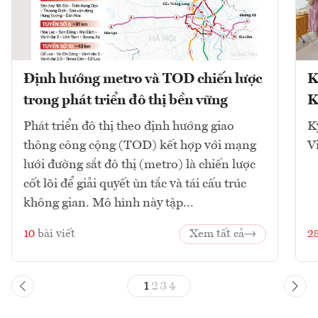
Định hướng metro và TOD chiến lược
K
trong phát triển đô thị bền vững
K
Phát triển đô thị theo định hướng giao
K
thông công cộng (TOD) kết hợp với mạng
V
lưới đường sắt đô thị (metro) là chiến lược
cốt lõi để giải quyết ùn tắc và tái cấu trúc
không gian. Mô hình này tập...
10
bài viết
Xem tất cả
2
1
2
3
4