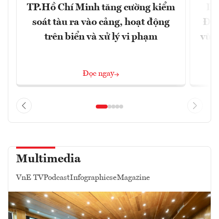
TP.Hồ Chí Minh tăng cường kiểm
Dấ
soát tàu ra vào cảng, hoạt động
Đưa
trên biển và xử lý vi phạm
vững
Đọc ngay
Multimedia
VnE TV
Podcast
Infographics
eMagazine