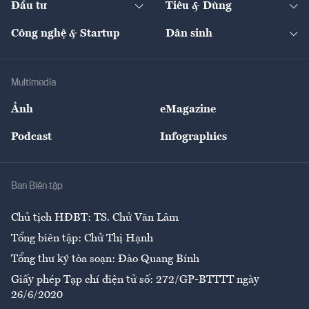
Đầu tư
Tiêu & Dùng
Quản trị số
Cafe BĐS
Thị trường
Kinh doanh
Kết nối
Tạp chí kinh tế Việt Nam
eMagazine
Nhà đầu tư
Du lịch
Công nghệ & Startup
Dân sinh
Tư vấn
Nông sản
Doanh nhân
Tư vấn Tiêu & Dùng
Infographics
Hạ tầng
Sức khỏe
Khung pháp lý
Doanh nghiệp
Địa phương
Thị trường
Bảo hiểm
Multimedia
Sự kiện
Nhân lực
Ảnh
eMagazine
Đẹp +
An sinh
Podcast
Infographics
Giải trí
Y tế
Nhà
Ban Biên tập
Ẩm thực
Chủ tịch HĐBT: TS. Chử Văn Lâm
Tổng biên tập: Chử Thị Hạnh
Tổng thư ký tòa soạn: Đào Quang Bính
Giấy phép Tạp chí điện tử số: 272/GP-BTTTT ngày
26/6/2020