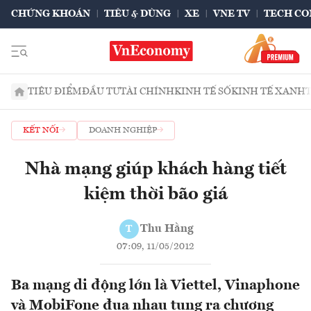
CHỨNG KHOÁN
TIÊU & DÙNG
XE
VNE TV
TECH CO
TIÊU ĐIỂM
ĐẦU TƯ
TÀI CHÍNH
KINH TẾ SỐ
KINH TẾ XANH
KẾT NỐI
DOANH NGHIỆP
Nhà mạng giúp khách hàng tiết
kiệm thời bão giá
Thu Hằng
T
07:09, 11/05/2012
Ba mạng di động lớn là Viettel, Vinaphone
và MobiFone đua nhau tung ra chương