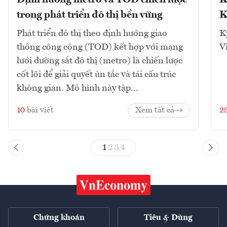
Định hướng metro và TOD chiến lược
K
trong phát triển đô thị bền vững
K
Phát triển đô thị theo định hướng giao
K
thông công cộng (TOD) kết hợp với mạng
V
lưới đường sắt đô thị (metro) là chiến lược
cốt lõi để giải quyết ùn tắc và tái cấu trúc
không gian. Mô hình này tập...
10
bài viết
Xem tất cả
2
1
2
3
4
Chứng khoán
Tiêu & Dùng