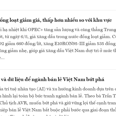
ng loạt giảm giá, thấp hơn nhiều so với khu vực
ới hạ nhiệt khi OPEC+ tăng sản lượng và căng thẳng Trun
, từ ngày 6/8, giá xăng dầu trong nước đồng loạt giảm. C
 giảm 660 đồng/lít, xăng E10RON95-III giảm 535 đồng/
cũng giảm nhẹ, giúp giá xăng dầu Việt Nam duy trì ở mức 
ực…
và dữ liệu để ngành bán lẻ Việt Nam bứt phá
a trí tuệ nhân tạo (AI) và xu hướng kinh doanh dựa trên 
h hình lại toàn bộ bức tranh ngành bán lẻ. Theo bà Trần T
hủ tịch AVR, muốn bứt phá và giữ vững lợi thế cạnh tran
iệp bán lẻ Việt Nam bắt buộc phải bước qua giai đoạn th