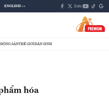
ENGLISH ++
 ĐỘNG SẢN
THẾ GIỚI
DÂN SINH
 phẩm hóa