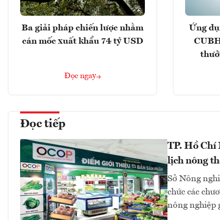
Ba giải pháp chiến lược nhằm
Ứng dụ
cán mốc xuất khẩu 74 tỷ USD
CUBHC
thưở
Đọc ngay
Đọc tiếp
TP. Hồ Chí
lịch nông t
Sở Nông nghi
chức các chươn
nông nghiệp 