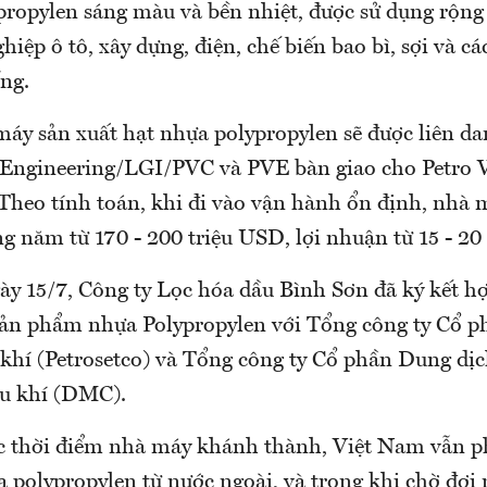
propylen sáng màu và bền nhiệt, được sử dụng rộng 
iệp ô tô, xây dựng, điện, chế biến bao bì, sợi và cá
ng.
máy sản xuất hạt nhựa polypropylen sẽ được liên d
Engineering/LGI/PVC và PVE bàn giao cho Petro 
 Theo tính toán, khi đi vào vận hành ổn định, nhà 
g năm từ 170 - 200 triệu USD, lợi nhuận từ 15 - 20
ày 15/7, Công ty Lọc hóa dầu Bình Sơn đã ký kết 
 sản phẩm nhựa Polypropylen với Tổng công ty Cổ p
khí (Petrosetco) và Tổng công ty Cổ phần Dung dị
u khí (DMC).
c thời điểm nhà máy khánh thành, Việt Nam vẫn p
 polypropylen từ nước ngoài, và trong khi chờ đợ