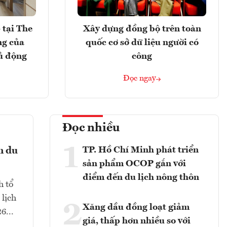
 tại The
Xây dựng đồng bộ trên toàn
ng của
quốc cơ sở dữ liệu người có
ủ động
công
Đọc ngay
Đọc nhiều
1
TP. Hồ Chí Minh phát triển
n du
sản phẩm OCOP gắn với
điểm đến du lịch nông thôn
h tổ
 lịch
2
Xăng dầu đồng loạt giảm
6...
giá, thấp hơn nhiều so với