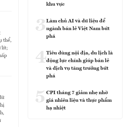
khu vực
3
Làm chủ AI và dữ liệu để
ngành bán lẻ Việt Nam bứt
g
phá
ụ thể,
lít;
4
Tiêu dùng nội địa, du lịch là
thấp
động lực chính giúp bán lẻ
và dịch vụ tăng trưởng bứt
phá
5
CPI tháng 7 giảm nhẹ nhờ
dữ
giá nhiên liệu và thực phẩm
hị
hạ nhiệt
h,
ử