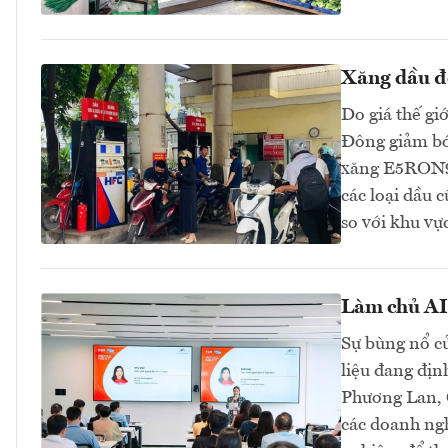
Xăng dầu đồ
Do giá thế gi
Đông giảm bớt
xăng E5RON92
các loại dầu 
so với khu v
Làm chủ AI 
Sự bùng nổ củ
liệu đang địn
Phương Lan, C
các doanh ngh