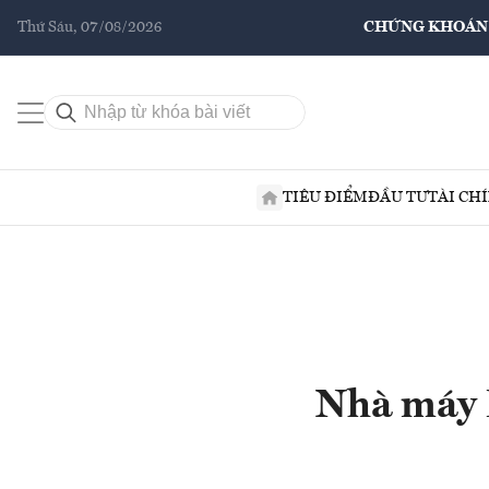
Thứ Sáu, 07/08/2026
CHỨNG KHOÁN
TIÊU ĐIỂM
ĐẦU TƯ
TÀI CH
Nhà máy 