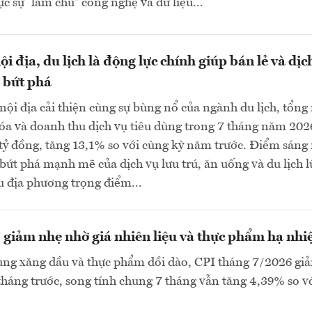
c sự “làm chủ” công nghệ và dữ liệu...
i địa, du lịch là động lực chính giúp bán lẻ và dịc
 bứt phá
ội địa cải thiện cùng sự bùng nổ của ngành du lịch, tổng
óa và doanh thu dịch vụ tiêu dùng trong 7 tháng năm 202
 tỷ đồng, tăng 13,1% so với cùng kỳ năm trước. Điểm sáng
 bứt phá mạnh mẽ của dịch vụ lưu trú, ăn uống và du lịch l
u địa phương trọng điểm...
 giảm nhẹ nhờ giá nhiên liệu và thực phẩm hạ nhi
ng xăng dầu và thực phẩm dồi dào, CPI tháng 7/2026 gi
tháng trước, song tính chung 7 tháng vẫn tăng 4,39% so v