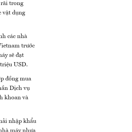
rãi trong
c vật dụng
anh các nhà
Vietnam trước
máy sẽ đạt
 triệu USD.
hợp đồng mua
hần Dịch vụ
ch khoan và
hải nhập khẩu
i nhà máy nhựa