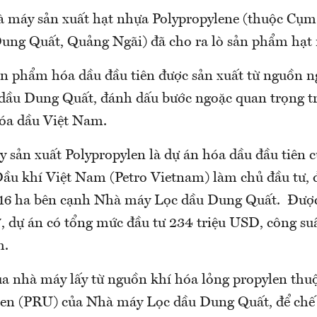
à máy sản xuất hạt nhựa Polypropylene (thuộc Cụm
ung Quất, Quảng Ngãi) đã cho ra lò sản phẩm hạt 
ản phẩm hóa dầu đầu tiên được sản xuất từ nguồn n
dầu Dung Quất, đánh dấu bước ngoặc quan trọng t
óa dầu Việt Nam.
 sản xuất Polypropylen là dự án hóa dầu đầu tiên 
ầu khí Việt Nam (Petro Vietnam) làm chủ đầu tư, 
h 16 ha bên cạnh Nhà máy Lọc dầu Dung Quất. Được
, dự án có tổng mức đầu tư 234 triệu USD, công su
m.
ủa nhà máy lấy từ nguồn khí hóa lỏng propylen th
len (PRU) của Nhà máy Lọc dầu Dung Quất, để chế