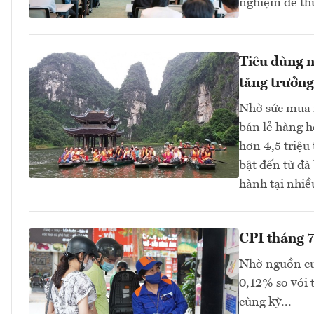
nghiệm để thự
Tiêu dùng nộ
tăng trưởng
Nhờ sức mua n
bán lẻ hàng h
hơn 4,5 triệu
bật đến từ đà
hành tại nhiề
CPI tháng 7
Nhờ nguồn cu
0,12% so với 
cùng kỳ...