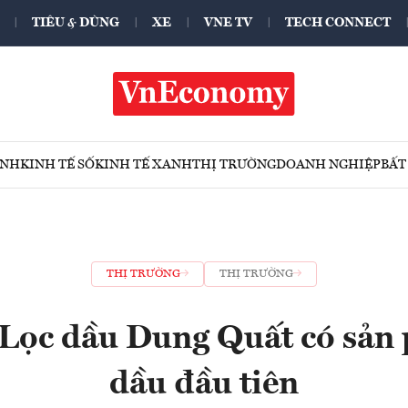
TIÊU & DÙNG
XE
VNE TV
TECH CONNECT
ÍNH
KINH TẾ SỐ
KINH TẾ XANH
THỊ TRƯỜNG
DOANH NGHIỆP
BẤT
THỊ TRƯỜNG
THỊ TRƯỜNG
Lọc dầu Dung Quất có sản
dầu đầu tiên