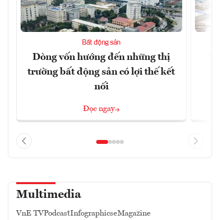
Bất động sản
Dòng vốn hướng đến những thị
Tậ
trường bất động sản có lợi thế kết
t
nối
Đọc ngay
Multimedia
VnE TV
Podcast
Infographics
eMagazine