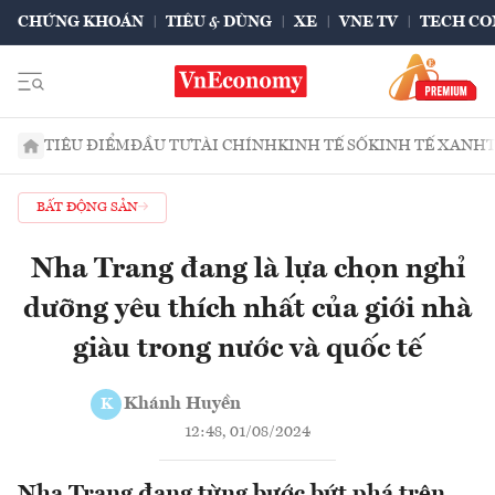
CHỨNG KHOÁN
TIÊU & DÙNG
XE
VNE TV
TECH CO
TIÊU ĐIỂM
ĐẦU TƯ
TÀI CHÍNH
KINH TẾ SỐ
KINH TẾ XANH
BẤT ĐỘNG SẢN
Nha Trang đang là lựa chọn nghỉ
dưỡng yêu thích nhất của giới nhà
giàu trong nước và quốc tế
Khánh Huyền
K
12:48, 01/08/2024
Nha Trang đang từng bước bứt phá trên