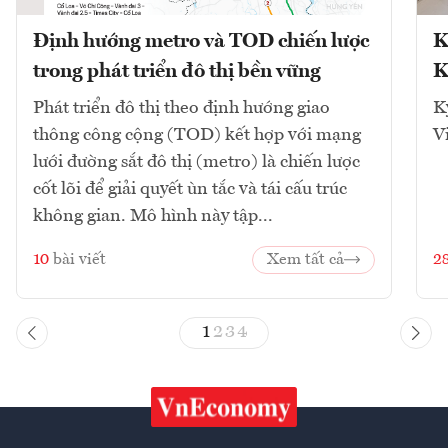
Định hướng metro và TOD chiến lược
K
trong phát triển đô thị bền vững
K
Phát triển đô thị theo định hướng giao
K
thông công cộng (TOD) kết hợp với mạng
V
lưới đường sắt đô thị (metro) là chiến lược
cốt lõi để giải quyết ùn tắc và tái cấu trúc
không gian. Mô hình này tập...
10
bài viết
Xem tất cả
2
1
2
3
4