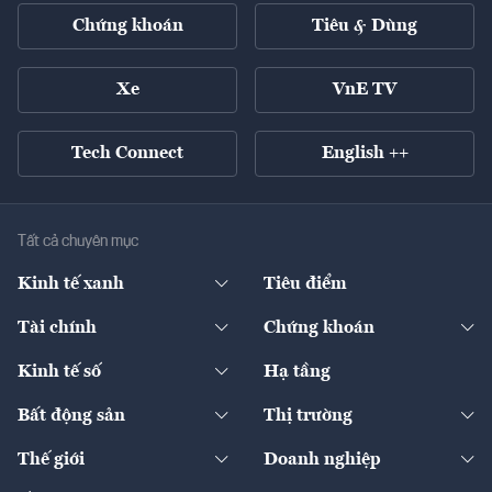
Chứng khoán
Tiêu & Dùng
Xe
VnE TV
Tech Connect
English ++
Tất cả chuyên mục
Kinh tế xanh
Tiêu điểm
Chuyển động xanh
Tài chính
Chứng khoán
Pháp lý
Ngân hàng
Doanh nghiệp niêm yết
Kinh tế số
Hạ tầng
Thương hiệu xanh
Thị trường vốn
Thị trường
Sản phẩm - Thị trường
Bất động sản
Thị trường
Diễn đàn
Thuế
Đầu tư
Tài sản số
Chính sách
Xuất nhập khẩu
Thế giới
Doanh nghiệp
Bảo hiểm
Quốc tế
Dịch vụ số
Thị trường
Khung pháp lý
Kinh tế
Chuyển động