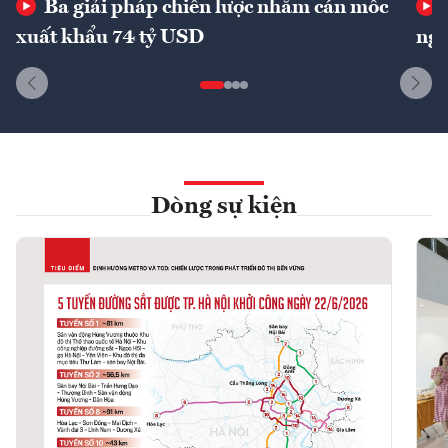
Ba giải pháp chiến lược nhằm cán mốc
xuất khẩu 74 tỷ USD
ngu
Dòng sự kiện