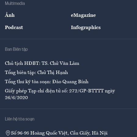
Bảo hiểm
Multimedia
Sự kiện
Nhân lực
Ảnh
eMagazine
Đẹp +
An sinh
Podcast
Infographics
Giải trí
Y tế
Nhà
Ban Biên tập
Ẩm thực
Chủ tịch HĐBT: TS. Chử Văn Lâm
Tổng biên tập: Chử Thị Hạnh
Tổng thư ký tòa soạn: Đào Quang Bính
Giấy phép Tạp chí điện tử số: 272/GP-BTTTT ngày
26/6/2020
Liên hệ tòa soạn
Số 96-98 Hoàng Quốc Việt, Cầu Giấy, Hà Nội