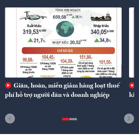
Giãn, hoãn, miễn giảm hàng loạt thuế
phí hỗ trợ người dân và doanh nghiệp
kin