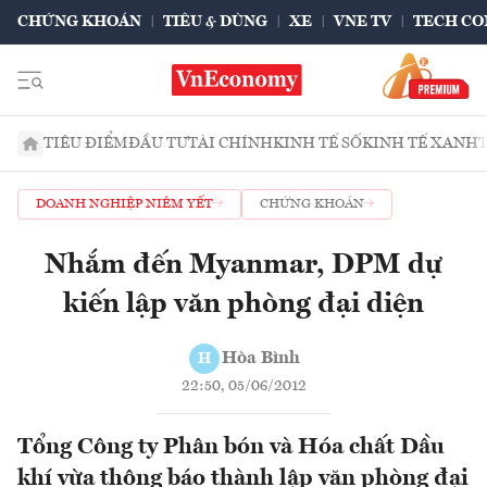
CHỨNG KHOÁN
TIÊU & DÙNG
XE
VNE TV
TECH CO
TIÊU ĐIỂM
ĐẦU TƯ
TÀI CHÍNH
KINH TẾ SỐ
KINH TẾ XANH
DOANH NGHIỆP NIÊM YẾT
CHỨNG KHOÁN
Nhắm đến Myanmar, DPM dự
kiến lập văn phòng đại diện
Hòa Bình
H
22:50, 05/06/2012
Tổng Công ty Phân bón và Hóa chất Dầu
khí vừa thông báo thành lập văn phòng đại