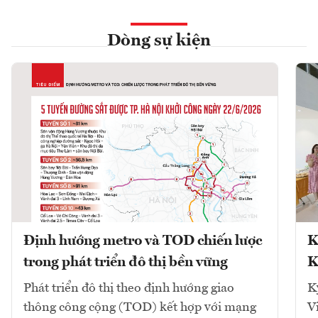
Dòng sự kiện
Định hướng metro và TOD chiến lược
K
trong phát triển đô thị bền vững
K
Phát triển đô thị theo định hướng giao
K
thông công cộng (TOD) kết hợp với mạng
V