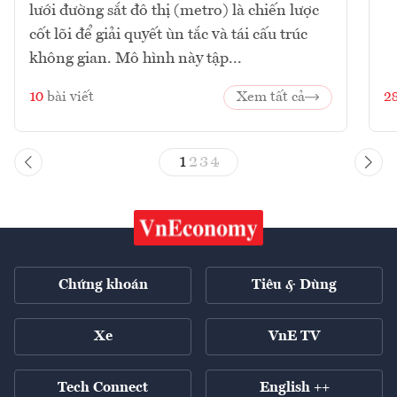
lưới đường sắt đô thị (metro) là chiến lược
cốt lõi để giải quyết ùn tắc và tái cấu trúc
không gian. Mô hình này tập...
10
bài viết
Xem tất cả
2
1
2
3
4
Chứng khoán
Tiêu & Dùng
Xe
VnE TV
Tech Connect
English ++