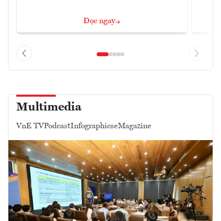
Đọc ngay
Multimedia
VnE TV
Podcast
Infographics
eMagazine