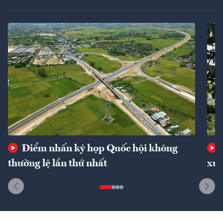
Điểm nhấn kỳ họp Quốc hội không
thường lệ lần thứ nhất
xuấ