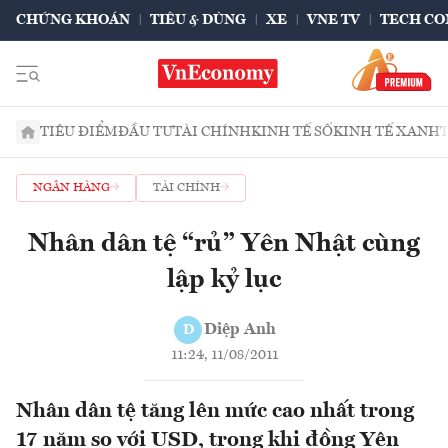
CHỨNG KHOÁN
TIÊU & DÙNG
XE
VNE TV
TECH CO
TIÊU ĐIỂM
ĐẦU TƯ
TÀI CHÍNH
KINH TẾ SỐ
KINH TẾ XANH
NGÂN HÀNG
TÀI CHÍNH
Nhân dân tệ “rủ” Yên Nhật cùng
lập kỷ lục
Diệp Anh
D
11:24, 11/08/2011
Nhân dân tệ tăng lên mức cao nhất trong
17 năm so với USD, trong khi đồng Yên