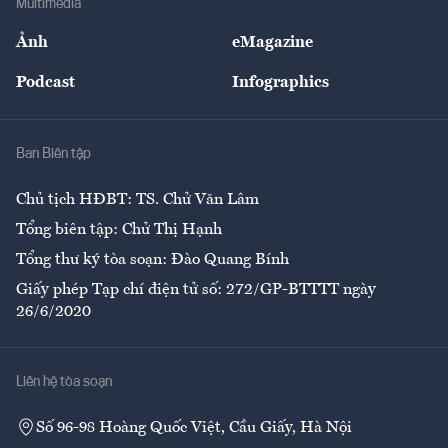
Multimedia
Sự kiện
Nhân lực
Ảnh
eMagazine
Đẹp +
An sinh
Podcast
Infographics
Giải trí
Y tế
Nhà
Ban Biên tập
Ẩm thực
Chủ tịch HĐBT: TS. Chử Văn Lâm
Tổng biên tập: Chử Thị Hạnh
Tổng thư ký tòa soạn: Đào Quang Bính
Giấy phép Tạp chí điện tử số: 272/GP-BTTTT ngày
26/6/2020
Liên hệ tòa soạn
Số 96-98 Hoàng Quốc Việt, Cầu Giấy, Hà Nội