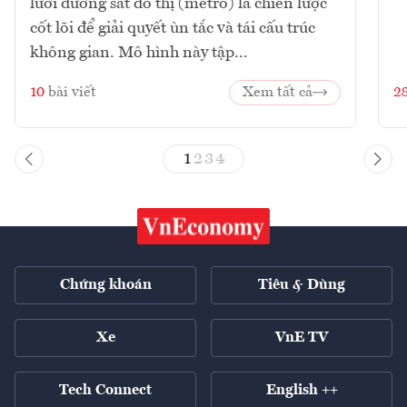
lưới đường sắt đô thị (metro) là chiến lược
cốt lõi để giải quyết ùn tắc và tái cấu trúc
không gian. Mô hình này tập...
10
bài viết
Xem tất cả
2
1
2
3
4
Chứng khoán
Tiêu & Dùng
Xe
VnE TV
Tech Connect
English ++