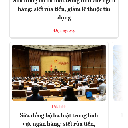
Sửa đồng bộ ba luật trong lĩnh vực ngân
hàng: siết rửa tiền, giảm lệ thuộc tín
dụng
Đọc ngay
Tài chính
Sửa đồng bộ ba luật trong lĩnh
Dư
vực ngân hàng: siết rửa tiền,
v