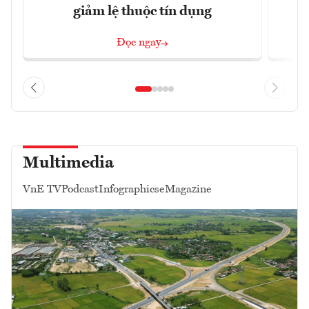
giảm lệ thuộc tín dụng
Đọc ngay
Multimedia
VnE TV
Podcast
Infographics
eMagazine