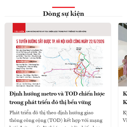
Dòng sự kiện
Định hướng metro và TOD chiến lược
K
trong phát triển đô thị bền vững
K
Phát triển đô thị theo định hướng giao
K
thông công cộng (TOD) kết hợp với mạng
V