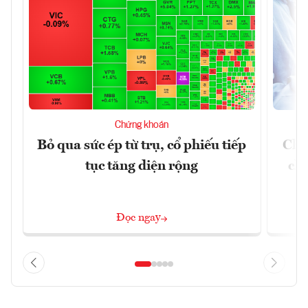
Chứng khoán
Bỏ qua sức ép từ trụ, cổ phiếu tiếp
Chứ
tục tăng diện rộng
chá
Đọc ngay