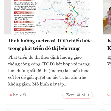
Định hướng metro và TOD chiến lược
K
trong phát triển đô thị bền vững
K
Phát triển đô thị theo định hướng giao
K
thông công cộng (TOD) kết hợp với mạng
V
lưới đường sắt đô thị (metro) là chiến lược
cốt lõi để giải quyết ùn tắc và tái cấu trúc
không gian. Mô hình này tập...
10
bài viết
Xem tất cả
2