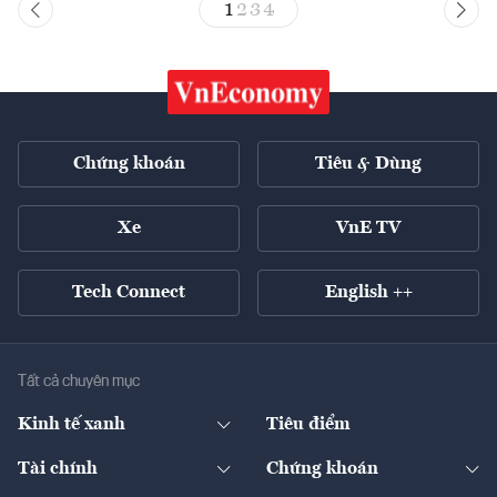
1
2
3
4
Chứng khoán
Tiêu & Dùng
Xe
VnE TV
Tech Connect
English ++
Tất cả chuyên mục
Kinh tế xanh
Tiêu điểm
Chuyển động xanh
Tài chính
Chứng khoán
Pháp lý