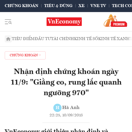
CHỨNG KHOÁN
TIÊU & DÙNG
XE
VNE TV
TECH CO
TIÊU ĐIỂM
ĐẦU TƯ
TÀI CHÍNH
KINH TẾ SỐ
KINH TẾ XANH
CHỨNG KHOÁN
Nhận định chứng khoán ngày
11/9: "Giằng co, rung lắc quanh
ngưỡng 970"
Hà Anh
H
22:25, 10/09/2018
VnEconomy giới thiệu nhận định và