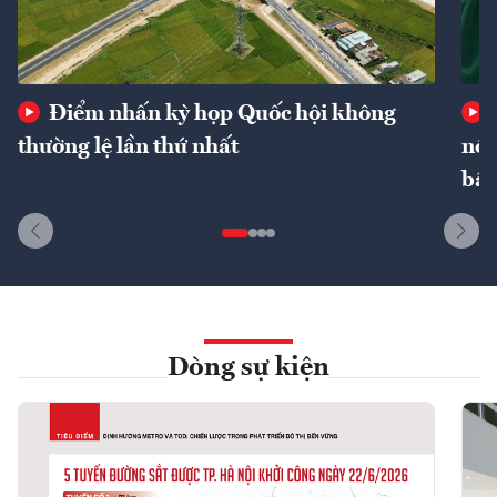
Điểm nhấn kỳ họp Quốc hội không
thường lệ lần thứ nhất
nôn
bất
Dòng sự kiện