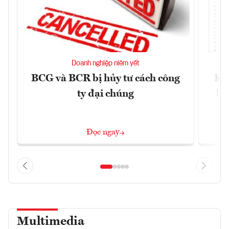
Doanh nghiệp niêm yết
BCG và BCR bị hủy tư cách công
Kh
ty đại chúng
ba
Đọc ngay
Multimedia