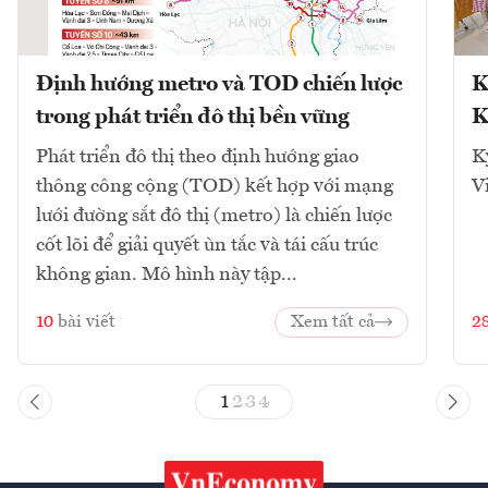
Định hướng metro và TOD chiến lược
K
trong phát triển đô thị bền vững
K
Phát triển đô thị theo định hướng giao
K
thông công cộng (TOD) kết hợp với mạng
V
lưới đường sắt đô thị (metro) là chiến lược
cốt lõi để giải quyết ùn tắc và tái cấu trúc
không gian. Mô hình này tập...
10
bài viết
Xem tất cả
2
1
2
3
4