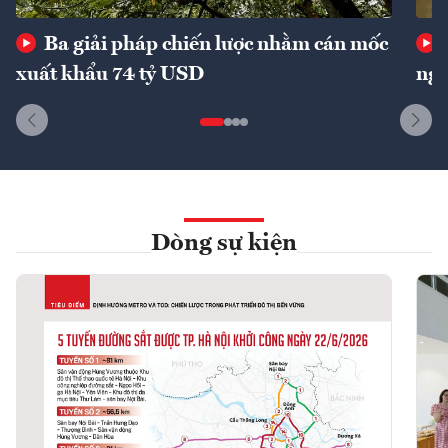
Ba giải pháp chiến lược nhằm cán mốc
xuất khẩu 74 tỷ USD
ngu
Dòng sự kiện