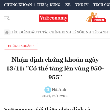
CHỨNG KHOÁN
TIÊU & DÙNG
XE
VNE TV
TECH CO
TIÊU ĐIỂM
ĐẦU TƯ
TÀI CHÍNH
KINH TẾ SỐ
KINH TẾ XANH
CHỨNG KHOÁN
Nhận định chứng khoán ngày
13/11: "Có thể tăng lên vùng 950-
955"
Hà Anh
H
21:54, 12/11/2018
VnEconomy giới thiệu nhận định và