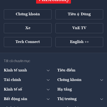
Chứng khoán
Tiêu & Dùng
Xe
VnE TV
Tech Connect
English ++
Tất cả chuyên mục
Kinh tế xanh
Tiêu điểm
Chuyển động xanh
Tài chính
Chứng khoán
Pháp lý
Ngân hàng
Doanh nghiệp niêm yết
Kinh tế số
Hạ tầng
Thương hiệu xanh
Thị trường vốn
Thị trường
Sản phẩm - Thị trường
Bất động sản
Thị trường
Diễn đàn
Thuế
Đầu tư
Tài sản số
Chính sách
Xuất nhập khẩu