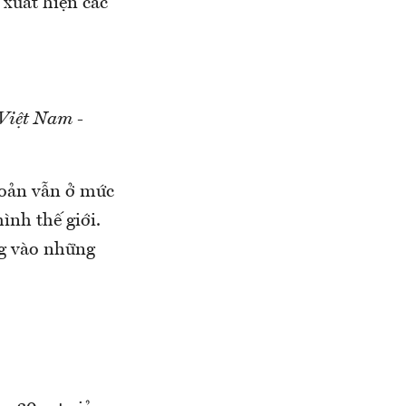
 xuất hiện các
Việt Nam -
hoản vẫn ở mức
ình thế giới.
ng vào những