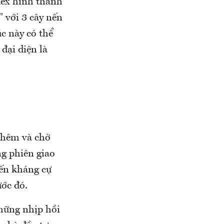
dex hình thành
" với 3 cây nến
úc này có thể
 đại diện là
 thêm và chờ
ng phiên giao
đến kháng cự
ước đó.
những nhịp hồi