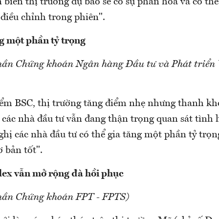
 biến thị trường dự báo sẽ có sự phân hóa và có thể
 điều chỉnh trong phiên".
ng một phần tỷ trọng
hần Chứng khoán Ngân hàng Đầu tư và Phát triển 
ểm BSC, thị trường tăng điểm nhẹ nhưng thanh k
 các nhà đầu tư vẫn đang thận trọng quan sát tình h
hị các nhà đầu tư có thể gia tăng một phần tỷ trọ
 bản tốt".
ex vẫn mở rộng đà hồi phục
phần Chứng khoán FPT - FPTS)