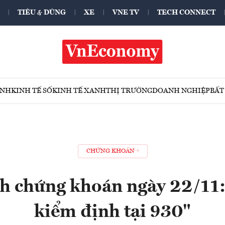
TIÊU & DÙNG
XE
VNE TV
TECH CONNECT
ÍNH
KINH TẾ SỐ
KINH TẾ XANH
THỊ TRƯỜNG
DOANH NGHIỆP
BẤT
CHỨNG KHOÁN
h chứng khoán ngày 22/11:
kiểm định tại 930"