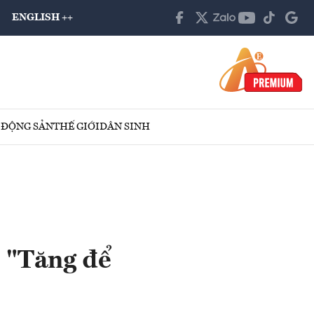
ENGLISH ++
 ĐỘNG SẢN
THẾ GIỚI
DÂN SINH
 "Tăng để