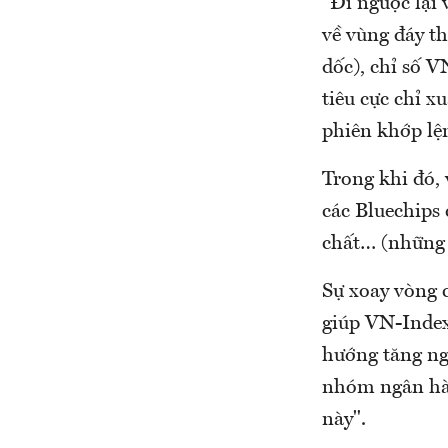
"Đi ngược lại 
về vùng đáy t
dốc), chỉ số 
tiêu cực chỉ x
phiên khớp lệ
Trong khi đó, 
các Bluechips
chất… (những 
Sự xoay vòng c
giúp VN-Index
hướng tăng ngắ
nhóm ngân hàn
này".