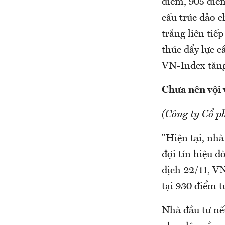
điểm, 905 điể
cấu trúc đảo c
trắng liên tiế
thúc đẩy lực c
VN-Index tăng
Chưa nên vội 
(Công ty Cổ p
"Hiện tại, nhà
đợi tín hiệu d
dịch 22/11, V
tại 930 điểm t
Nhà đầu tư nế