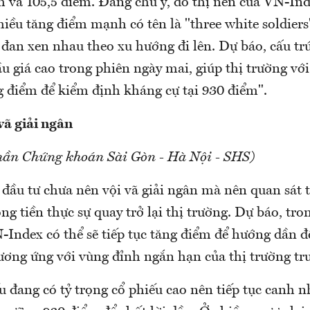
m và 105,5 điểm. Đáng chú ý, đồ thị nến của VN-In
hiều tăng điểm mạnh có tên là "three white soldiers
p đan xen nhau theo xu hướng đi lên. Dự báo, cấu tr
ầu giá cao trong phiên ngày mai, giúp thị trường với
 điểm để kiểm định kháng cự tại 930 điểm".
vã giải ngân
hần Chứng khoán Sài Gòn - Hà Nội - SHS)
 đầu tư chưa nên vội vã giải ngân mà nên quan sát
òng tiền thực sự quay trở lại thị trường. Dự báo, tro
N-Index có thể sẽ tiếp tục tăng điểm để hướng dần 
ương ứng với vùng đỉnh ngắn hạn của thị trường tr
u đang có tỷ trọng cổ phiếu cao nên tiếp tục canh 