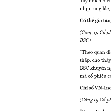
Tuy nhiên diễn
nhịp rung lắc,
Có thể gia tă
(Công ty Cổ p
BSC)
"Theo quan đi
thấp, cho thấy
BSC khuyến ng
mã cổ phiếu cơ
Chỉ số VN-Ind
(Công ty Cổ 