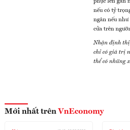
phục lên gần n
nếu có tỷ trọn
ngân nếu như 
cửa trên ngưỡ
Nhận định thị
chỉ có giá tr
thể có những x
Mới nhất trên
VnEconomy