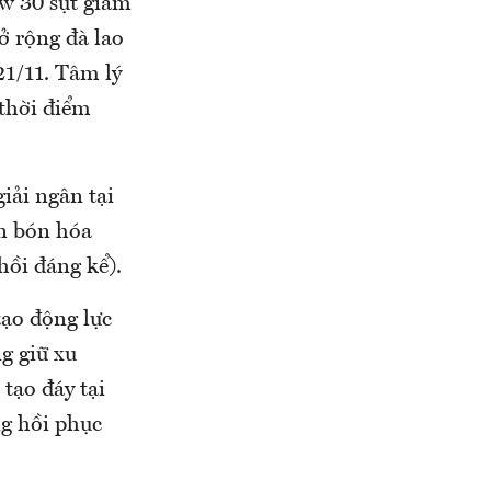
ow 30 sụt giảm
ở rộng đà lao
1/11. Tâm lý
 thời điểm
giải ngân tại
n bón hóa
ồi đáng kể).
tạo động lực
g giữ xu
tạo đáy tại
g hồi phục