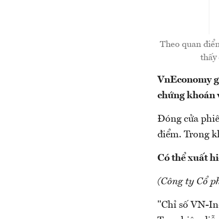
Theo quan điểm
thấy
VnEconomy giớ
chứng khoán v
Đóng cửa phiê
điểm. Trong k
Có thể xuất hi
(Công ty Cổ p
"Chỉ số VN-Ind