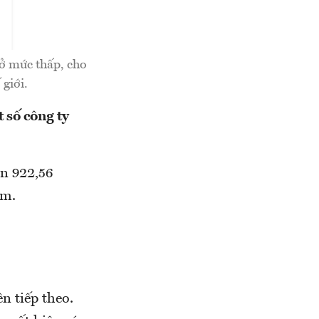
ở mức thấp, cho
giới.
 số công ty
ên 922,56
ểm.
n tiếp theo.