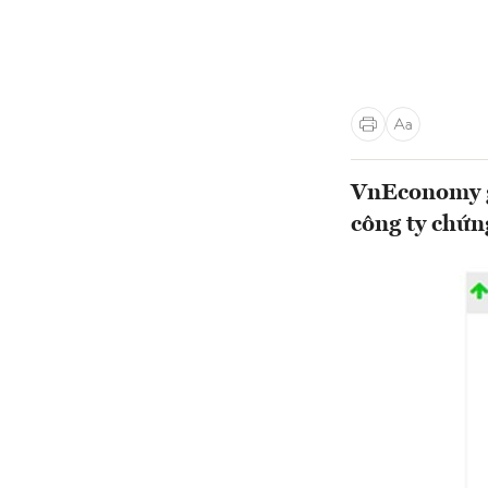
VnEconomy gi
công ty chứn