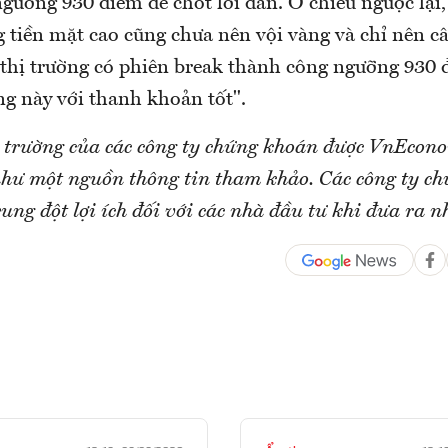
gưỡng 930 điểm để chốt lời dần. Ở chiều ngược lại,
g tiền mặt cao cũng chưa nên vội vàng và chỉ nên c
thị trường có phiên break thành công ngưỡng 930 
ng này với thanh khoản tốt".
 trường của các công ty chứng khoán được VnEcon
ị như một nguồn thông tin tham khảo. Các công ty c
ung đột lợi ích đối với các nhà đầu tư khi đưa ra n