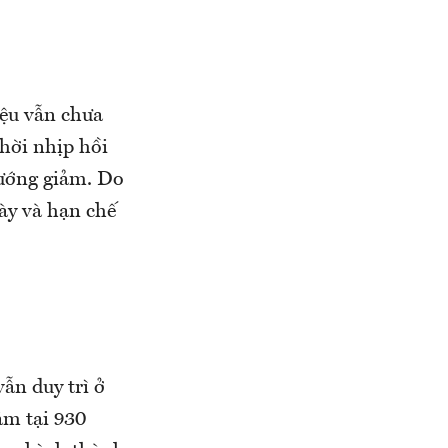
iệu vẫn chưa
hời nhịp hồi
hướng giảm. Do
này và hạn chế
ẫn duy trì ở
ằm tại 930