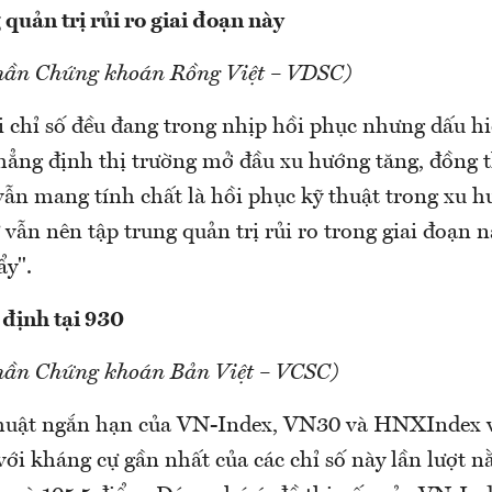
quản trị rủi ro giai đoạn này
phần Chứng khoán Rồng Việt – VDSC)
i chỉ số đều đang trong nhịp hồi phục nhưng dấu h
khẳng định thị trường mở đầu xu hướng tăng, đồng t
 vẫn mang tính chất là hồi phục kỹ thuật trong xu 
 vẫn nên tập trung quản trị rủi ro trong giai đoạn 
ẩy".
định tại 930
hần Chứng khoán Bản Việt – VCSC)
thuật ngắn hạn của VN-Index, VN30 và HNXIndex v
ới kháng cự gần nhất của các chỉ số này lần lượt n