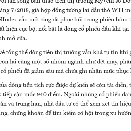
với làn sóng bán tháo trên thị trường Mỹ (chỉ số D
háng 7/2018, giá hợp đồng tương lai dầu thô WTI m
VNIndex vẫn mở rộng đà phục hồi trong phiên hôm 2
uất hiện cục bộ, nổi bật là dòng cổ phiếu dầu khí tại
nh mở cửa.
về tổng thể dòng tiền thị trường vẫn khá tự tin khi 
 còn lại cùng một số nhóm ngành như dệt may, phâ
cổ phiếu đã giảm sâu mà chưa ghi nhận mức phục h
ủa dòng tiền tích cực được dự kiến sẽ còn tái diễn, 
 tiếp cận mốc 940 điểm. Ngoài những cổ phiếu đan
n và trung hạn, nhà đầu tư có thể xem xét tín hiệu 
g, chứng khoán để tìm kiếm cơ hội trong xu hướn