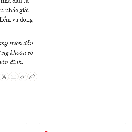
 nhà đầu tư
ân nhắc giải
điểm và đóng
omy trích dẫn
hứng khoán có
hận định.