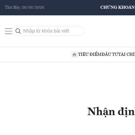
Thứ Bảy, 08/08/2026
CHỨNG KHOÁN
TIÊU ĐIỂM
ĐẦU TƯ
TÀI CH
Nhận địn