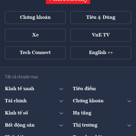
Chứng khoán
Tiêu & Dùng
Xe
VnE TV
Tech Connect
English ++
Tất cả chuyên mục
Kinh tế xanh
Tiêu điểm
Chuyển động xanh
Tài chính
Chứng khoán
Pháp lý
Ngân hàng
Doanh nghiệp niêm yết
Kinh tế số
Hạ tầng
Thương hiệu xanh
Thị trường vốn
Thị trường
Sản phẩm - Thị trường
Bất động sản
Thị trường
Diễn đàn
Thuế
Đầu tư
Tài sản số
Chính sách
Xuất nhập khẩu