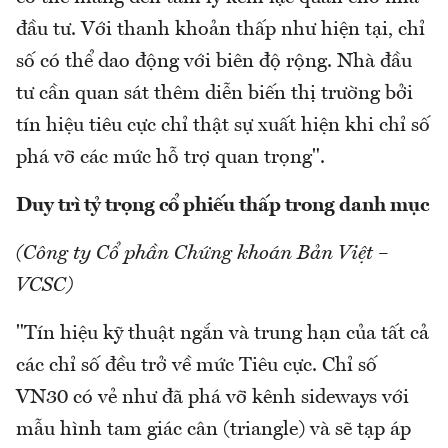
đầu tư. Với thanh khoản thấp như hiện tại, chỉ
số có thể dao động với biên độ rộng. Nhà đầu
tư cần quan sát thêm diễn biến thị trường bởi
tín hiệu tiêu cực chỉ thật sự xuất hiện khi chỉ số
phá vỡ các mức hỗ trợ quan trọng".
Duy trì tỷ trọng cổ phiếu thấp trong danh mục
(Công ty Cổ phần Chứng khoán Bản Việt –
VCSC)
"Tín hiệu kỹ thuật ngắn và trung hạn của tất cả
các chỉ số đều trở về mức Tiêu cực. Chỉ số
VN30 có vẻ như đã phá vỡ kênh sideways với
mẫu hình tam giác cân (triangle) và sẽ tạp áp