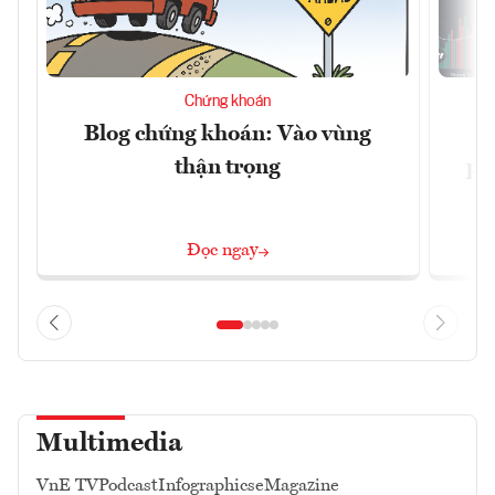
Chứng khoán
Blog chứng khoán: Vào vùng
V
thận trọng
ph
Đọc ngay
Multimedia
VnE TV
Podcast
Infographics
eMagazine