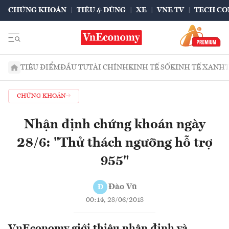
CHỨNG KHOÁN
TIÊU & DÙNG
XE
VNE TV
TECH CO
TIÊU ĐIỂM
ĐẦU TƯ
TÀI CHÍNH
KINH TẾ SỐ
KINH TẾ XANH
CHỨNG KHOÁN
Nhận định chứng khoán ngày
28/6: "Thử thách ngưỡng hỗ trợ
955"
Đào Vũ
Đ
00:14, 28/06/2018
VnEconomy giới thiệu nhận định và