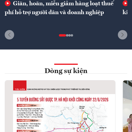
Giãn, hoãn, miễn giảm hàng loạt thuế
phí hỗ trợ người dân và doanh nghiệp
kin
Dòng sự kiện