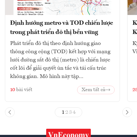
Định hướng metro và TOD chiến lược
K
trong phát triển đô thị bền vững
K
Phát triển đô thị theo định hướng giao
K
thông công cộng (TOD) kết hợp với mạng
V
lưới đường sắt đô thị (metro) là chiến lược
cốt lõi để giải quyết ùn tắc và tái cấu trúc
không gian. Mô hình này tập...
10
bài viết
Xem tất cả
2
1
2
3
4