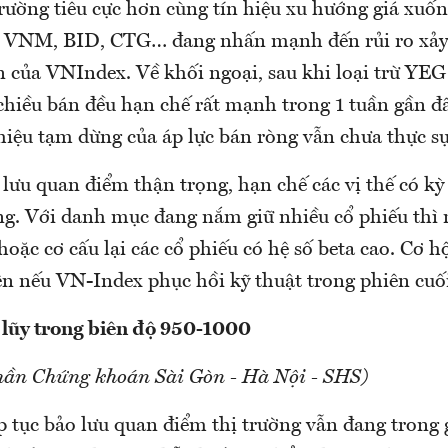
rường tiêu cực hơn cùng tín hiệu xu hướng giá xuốn
ư VNM, BID, CTG… đang nhấn mạnh đến rủi ro xảy
của VNIndex. Về khối ngoại, sau khi loại trừ YEG t
chiều bán đều hạn chế rất mạnh trong 1 tuần gần đâ
hiệu tạm dừng của áp lực bán ròng vẫn chưa thực s
 lưu quan điểm thận trọng, hạn chế các vị thế có k
ờng. Với danh mục đang nắm giữ nhiều cổ phiếu thì
hoặc cơ cấu lại các cổ phiếu có hệ số beta cao. Cơ 
ện nếu VN-Index phục hồi kỹ thuật trong phiên cuối
h lũy trong biên độ 950-1000
hần Chứng khoán Sài Gòn - Hà Nội - SHS)
p tục bảo lưu quan điểm thị trường vẫn đang trong 