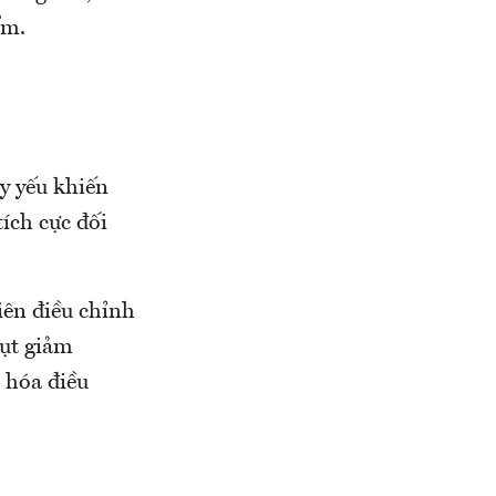
ểm.
uy yếu khiến
ích cực đối
iên điều chỉnh
sụt giảm
 hóa điều