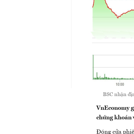
BSC nhận định
VnEconomy giớ
chứng khoán v
Đóng cửa phiê