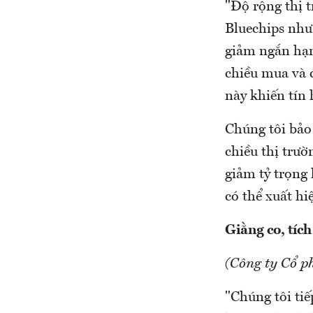
"Độ rộng thị t
Bluechips nh
giảm ngắn hạn 
chiều mua và 
này khiến tín 
Chúng tôi bảo
chiều thị trư
giảm tỷ trọng 
có thể xuất hi
Giằng co, tíc
(Công ty Cổ p
"Chúng tôi tiế