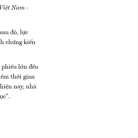
Việt Nam -
au đó, lực
ch chứng kiến
 phiếu lớn đều
hêm thời gian
 hiện nay, nhà
ục".