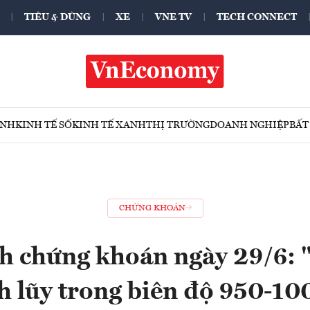
TIÊU & DÙNG
XE
VNE TV
TECH CONNECT
ÍNH
KINH TẾ SỐ
KINH TẾ XANH
THỊ TRƯỜNG
DOANH NGHIỆP
BẤT
CHỨNG KHOÁN
h chứng khoán ngày 29/6: "
ch lũy trong biên độ 950-10