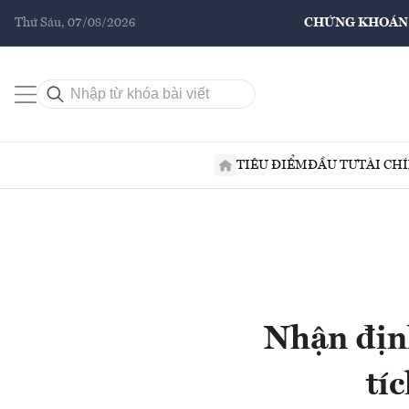
Thứ Sáu, 07/08/2026
CHỨNG KHOÁN
TIÊU ĐIỂM
ĐẦU TƯ
TÀI CH
Nhận địn
tí