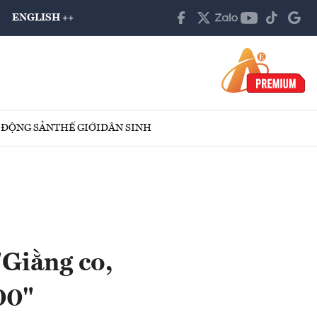
ENGLISH ++
 ĐỘNG SẢN
THẾ GIỚI
DÂN SINH
Giằng co,
00"