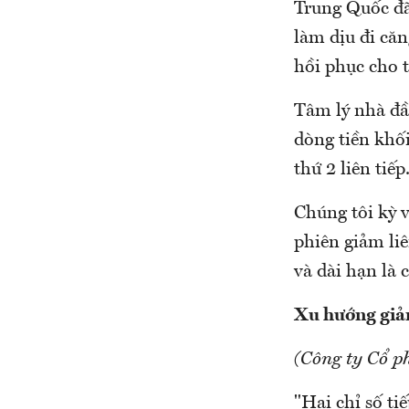
Trung Quốc đã
làm dịu đi căn
hồi phục cho 
Tâm lý nhà đầu
dòng tiền khối
thứ 2 liên tiế
Chúng tôi kỳ 
phiên giảm liê
và dài hạn là 
Xu hướng giảm
(Công ty Cổ 
"Hai chỉ số t