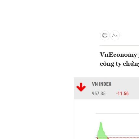
VnEconomy gi
công ty chứn