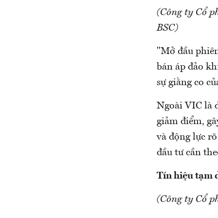
(Công ty Cổ p
BSC)
"Mở đầu phiên
bán áp đảo khi
sự giằng co của
Ngoài VIC là 
giảm điểm, gâ
và động lực rõ
đầu tư cần th
Tín hiệu tạm 
(Công ty Cổ 