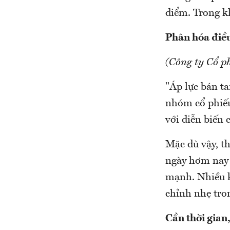
điểm. Trong k
Phân hóa điều
(Công ty Cổ p
"Áp lực bán ta
nhóm cổ phiếu 
với diễn biến 
Mặc dù vậy, t
ngày hơm nay 
mạnh. Nhiều kh
chỉnh nhẹ tron
Cần thời gian,