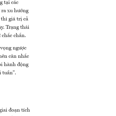
g tại các
 ra xu hướng
hì giá trị cả
y. Trạng thái
ự chắc chắn.
ỳ vọng ngược
 nên cân nhắc
hội hành động
 tuần".
giai đoạn tích