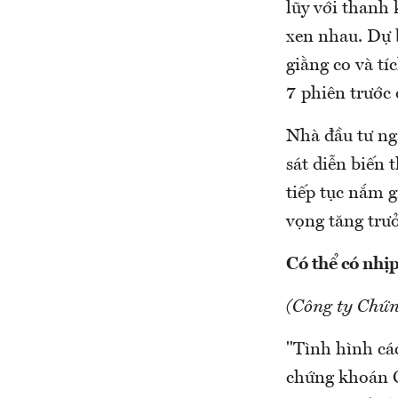
lũy với thanh 
xen nhau. Dự b
giằng co và tí
7 phiên trước 
Nhà đầu tư ngắ
sát diễn biến 
tiếp tục nắm g
vọng tăng trưở
Có thể có nhị
(Công ty Chứ
"Tình hình cá
chứng khoán C