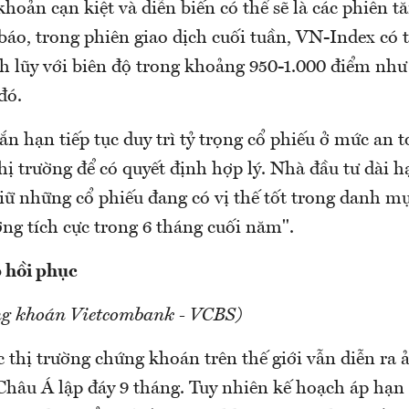
khoản cạn kiệt và diễn biến có thể sẽ là các phiên 
áo, trong phiên giao dịch cuối tuần, VN-Index có t
ch lũy với biên độ trong khoảng 950-1.000 điểm như
đó.
n hạn tiếp tục duy trì tỷ trọng cổ phiếu ở mức an 
thị trường để có quyết định hợp lý. Nhà đầu tư dài h
iữ những cổ phiếu đang có vị thế tốt trong danh mụ
ng tích cực trong 6 tháng cuối năm".
p hồi phục
ng khoán Vietcombank - VCBS)
c thị trường chứng khoán trên thế giới vẫn diễn ra
hâu Á lập đáy 9 tháng. Tuy nhiên kế hoạch áp hạn 