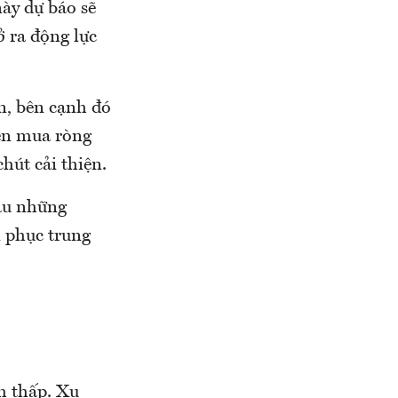
ày dự báo sẽ
ở ra động lực
ện, bên cạnh đó
iên mua ròng
hút cải thiện.
sau những
i phục trung
h thấp. Xu