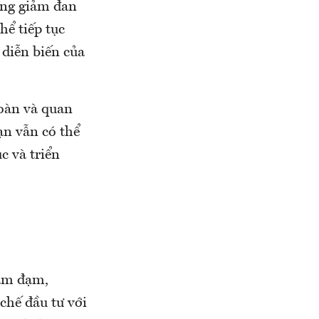
tăng giảm đan
hể tiếp tục
 diễn biến của
toàn và quan
ạn vẫn có thể
c và triển
 ảm đạm,
chế đầu tư với