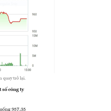
 quay trở lại.
 số công ty
xuống 957,35