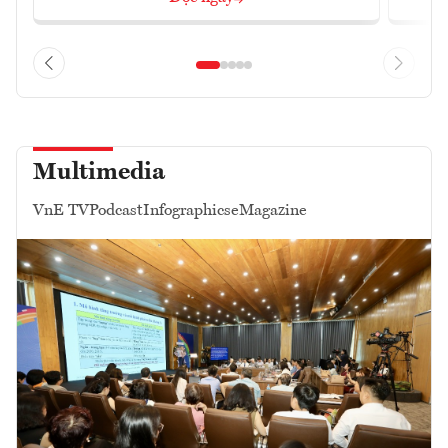
Multimedia
VnE TV
Podcast
Infographics
eMagazine