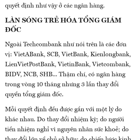
quyết định như vậy ở các ngân hàng.
LÀN SÓNG TRẺ HÓA TỔNG GIÁM
ĐỐC
Ngoài Techcombank như nói trên là các đơn
vị: VietABank, SCB, VietBank, Kienlongbank,
LienVietPostBank, VietinBank, Vietcombank,
BIDV, NCB, SHB... Thậm chí, có ngân hàng
trong vòng 10 tháng nhưng 3 lần thay đổi
quyền tổng giám đốc.
Mỗi quyết định đều được gắn với một lý do
khác nhau. Do thay đổi nhiệm kỳ; do người
tiền nhiệm nghỉ vì nguyên nhân sức khoẻ; do
thay đổi lớn về chủ sở hữu; do chiến lược kinh