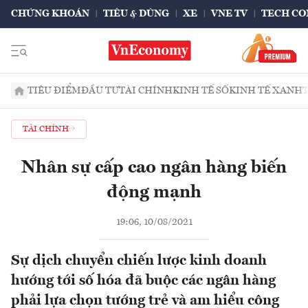
CHỨNG KHOÁN
TIÊU & DÙNG
XE
VNE TV
TECH CO
TIÊU ĐIỂM
ĐẦU TƯ
TÀI CHÍNH
KINH TẾ SỐ
KINH TẾ XANH
TÀI CHÍNH
Nhân sự cấp cao ngân hàng biến
động mạnh
19:06, 10/08/2021
Sự dịch chuyển chiến lược kinh doanh
hướng tới số hóa đã buộc các ngân hàng
phải lựa chọn tướng trẻ và am hiểu công