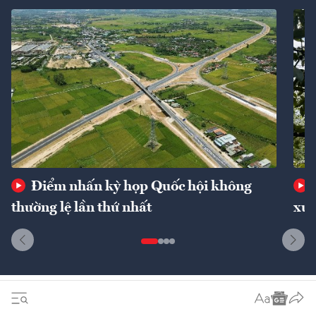
Điểm nhấn kỳ họp Quốc hội không
thường lệ lần thứ nhất
xuấ