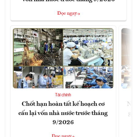
Đọc ngay
Tài chính
Chốt hạn hoàn tất kế hoạch cơ
Nới
cấu lại vốn nhà nước trước tháng
giữ
9/2026
Đọc ngay