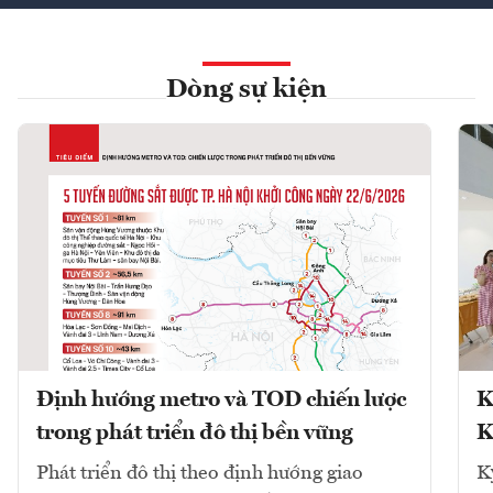
Dòng sự kiện
Định hướng metro và TOD chiến lược
K
trong phát triển đô thị bền vững
K
Phát triển đô thị theo định hướng giao
K