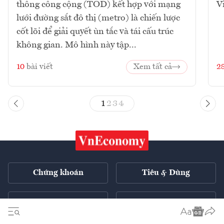
thông công cộng (TOD) kết hợp với mạng
V
lưới đường sắt đô thị (metro) là chiến lược
cốt lõi để giải quyết ùn tắc và tái cấu trúc
không gian. Mô hình này tập...
10
bài viết
Xem tất cả
2
1
2
3
4
Chứng khoán
Tiêu & Dùng
Xe
VnE TV