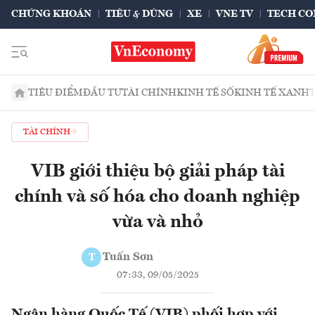
CHỨNG KHOÁN
TIÊU & DÙNG
XE
VNE TV
TECH CO
TIÊU ĐIỂM
ĐẦU TƯ
TÀI CHÍNH
KINH TẾ SỐ
KINH TẾ XANH
TÀI CHÍNH
VIB giới thiệu bộ giải pháp tài
chính và số hóa cho doanh nghiệp
vừa và nhỏ
Tuấn Sơn
T
07:33, 09/05/2025
Ngân hàng Quốc Tế (VIB) phối hợp với