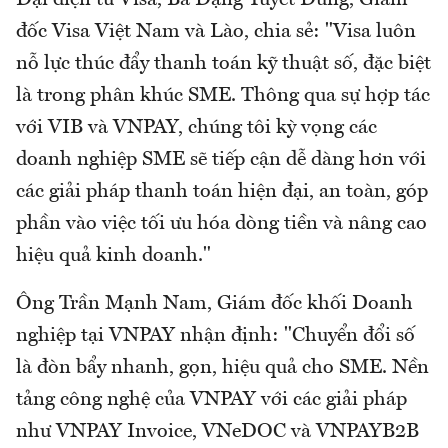
Đại diện từ Visa, Bà Đặng Tuyết Dung, Giám
đốc Visa Việt Nam và Lào, chia sẻ: "Visa luôn
nỗ lực thúc đẩy thanh toán kỹ thuật số, đặc biệt
là trong phân khúc SME. Thông qua sự hợp tác
với VIB và VNPAY, chúng tôi kỳ vọng các
doanh nghiệp SME sẽ tiếp cận dễ dàng hơn với
các giải pháp thanh toán hiện đại, an toàn, góp
phần vào việc tối ưu hóa dòng tiền và nâng cao
hiệu quả kinh doanh."
Ông Trần Mạnh Nam, Giám đốc khối Doanh
nghiệp tại VNPAY nhận định: "Chuyển đổi số
là đòn bẩy nhanh, gọn, hiệu quả cho SME. Nền
tảng công nghệ của VNPAY với các giải pháp
như VNPAY Invoice, VNeDOC và VNPAYB2B