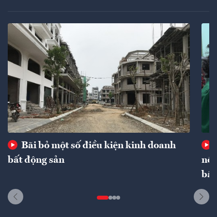
Bãi bỏ một số điều kiện kinh doanh
bất động sản
nôn
bất