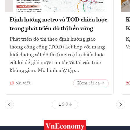
Định hướng metro và TOD chiến lược
K
trong phát triển đô thị bền vững
K
Phát triển đô thị theo định hướng giao
K
thông công cộng (TOD) kết hợp với mạng
V
lưới đường sắt đô thị (metro) là chiến lược
cốt lõi để giải quyết ùn tắc và tái cấu trúc
không gian. Mô hình này tập...
10
bài viết
Xem tất cả
2
1
2
3
4