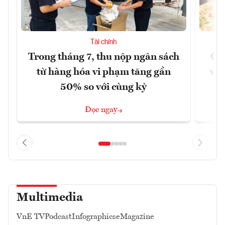
Tài chính
Trong tháng 7, thu nộp ngân sách
Chê
từ hàng hóa vi phạm tăng gần
và 
50% so với cùng kỳ
Đọc ngay
Multimedia
VnE TV
Podcast
Infographics
eMagazine