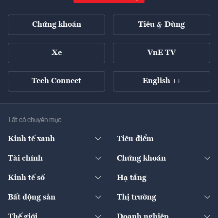
Chứng khoán
Tiêu & Dùng
Xe
VnE TV
Tech Connect
English ++
Tất cả chuyên mục
Kinh tế xanh
Tiêu điểm
Chuyển động xanh
Tài chính
Chứng khoán
Pháp lý
Ngân hàng
Doanh nghiệp niêm yết
Kinh tế số
Hạ tầng
Thương hiệu xanh
Thị trường vốn
Thị trường
Sản phẩm - Thị trường
Bất động sản
Thị trường
Diễn đàn
Thuế
Đầu tư
Tài sản số
Chính sách
Xuất nhập khẩu
Thế giới
Doanh nghiệp