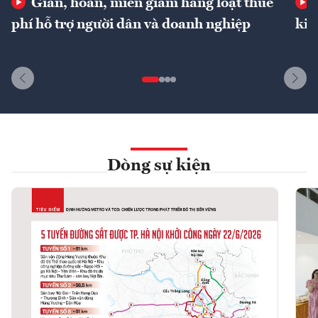
Giãn, hoãn, miễn giảm hàng loạt thuế
phí hỗ trợ người dân và doanh nghiệp
kin
Dòng sự kiện