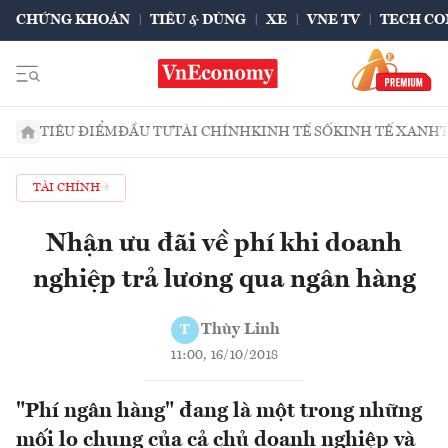
CHỨNG KHOÁN
TIÊU & DÙNG
XE
VNE TV
TECH CO
TIÊU ĐIỂM
ĐẦU TƯ
TÀI CHÍNH
KINH TẾ SỐ
KINH TẾ XANH
TÀI CHÍNH
Nhận ưu đãi về phí khi doanh
nghiệp trả lương qua ngân hàng
Thùy Linh
T
11:00, 16/10/2018
"Phí ngân hàng" đang là một trong những
mối lo chung của cả chủ doanh nghiệp và