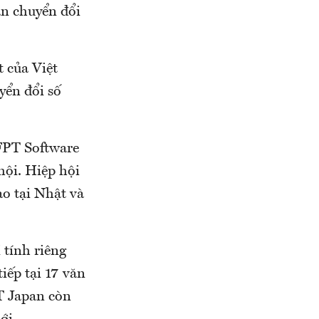
án chuyển đổi
 của Việt
yển đổi số
FPT Software
ội. Hiệp hội
ao tại Nhật và
 tính riêng
iếp tại 17 văn
T Japan còn