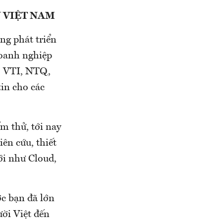
 VIỆT NAM
ng phát triển
doanh nghiệp
t, VTI, NTQ,
in cho các
m thử, tới nay
ên cứu, thiết
ới như Cloud,
c bạn đã lớn
ời Việt đến