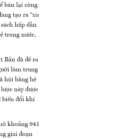
ể bán lại công
đang tạo ra “xu
 sách hấp dẫn
ề trong nước,
t Bản đã đề ra
gười làm trung
xã hội bằng hệ
 lược này được
 biến đổi khí
 mô khoảng 941
ng giai đoạn