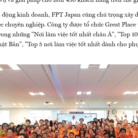
vụ và giải pháp cho hơn 450 khách hàng trên thế gi
 động kinh doanh, FPT Japan cũng chú trọng xây 
ệc chuyên nghiệp. Công ty được tổ chức Great Place
rong những "Nơi làm việc tốt nhất châu Á", "Top 10
Nhật Bản", "Top 5 nơi làm việc tốt nhất dành cho p