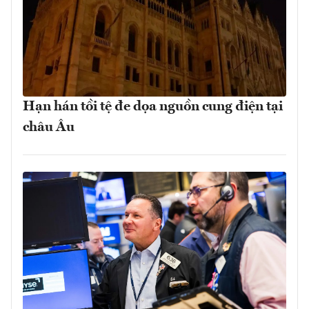
Hạn hán tồi tệ đe dọa nguồn cung điện tại
châu Âu