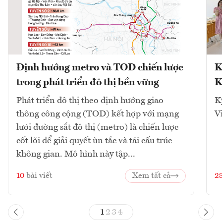
Định hướng metro và TOD chiến lược
K
trong phát triển đô thị bền vững
K
Phát triển đô thị theo định hướng giao
K
thông công cộng (TOD) kết hợp với mạng
V
lưới đường sắt đô thị (metro) là chiến lược
cốt lõi để giải quyết ùn tắc và tái cấu trúc
không gian. Mô hình này tập...
10
bài viết
Xem tất cả
2
1
2
3
4