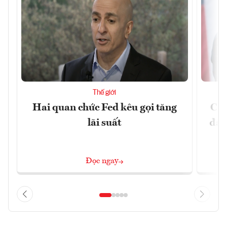
Thế giới
Hai quan chức Fed kêu gọi tăng
Chí
lãi suất
đã 
Đọc ngay