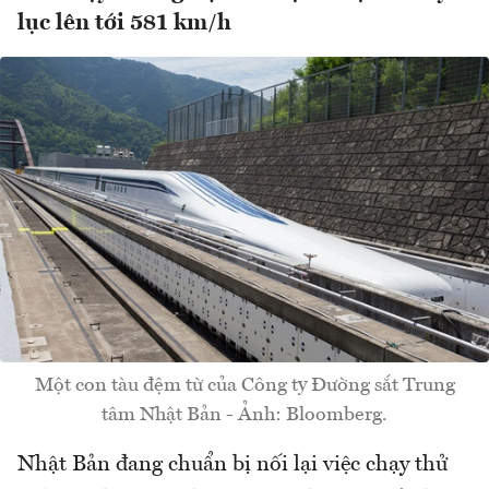
lục lên tới 581 km/h
Một con tàu đệm từ của Công ty Đường sắt Trung
tâm Nhật Bản - Ảnh: Bloomberg.
Nhật Bản đang chuẩn bị nối lại việc chạy thử