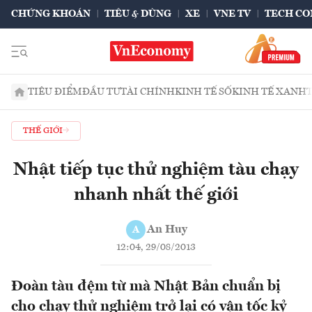
CHỨNG KHOÁN
TIÊU & DÙNG
XE
VNE TV
TECH CO
TIÊU ĐIỂM
ĐẦU TƯ
TÀI CHÍNH
KINH TẾ SỐ
KINH TẾ XANH
THẾ GIỚI
Nhật tiếp tục thử nghiệm tàu chạy
nhanh nhất thế giới
An Huy
A
12:04, 29/08/2013
Đoàn tàu đệm từ mà Nhật Bản chuẩn bị
cho chạy thử nghiệm trở lại có vận tốc kỷ