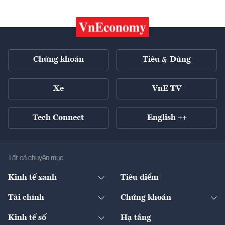
Chứng khoán
Tiêu & Dùng
Xe
VnE TV
Tech Connect
English ++
Tất cả chuyên mục
Kinh tế xanh
Tiêu điểm
Chuyển động xanh
Tài chính
Chứng khoán
Pháp lý
Ngân hàng
Doanh nghiệp niêm yết
Kinh tế số
Hạ tầng