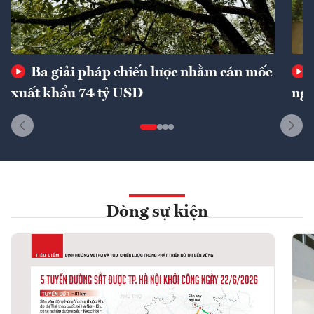
Ba giải pháp chiến lược nhằm cán mốc
xuất khẩu 74 tỷ USD
ngu
Dòng sự kiện